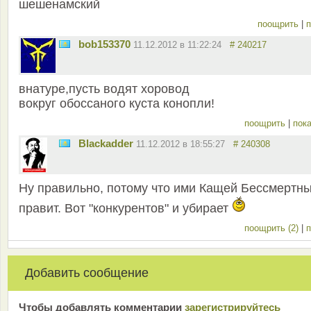
шешенамский
поощрить
|
п
bob153370
11.12.2012 в 11:22:24
# 240217
внатуре,пусть водят хоровод
вокруг обоссаного куста конопли!
поощрить
|
пока
Blackadder
11.12.2012 в 18:55:27
# 240308
Ну правильно, потому что ими Кащей Бессмертн
правит. Вот "конкурентов" и убирает
поощрить (2)
|
п
Добавить сообщение
Чтобы добавлять комментарии
зарeгиcтрирyйтeсь