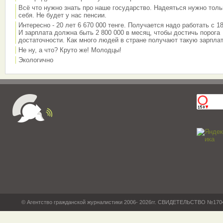
Всё что нужно знать про наше государство. Надеяться нужно толь
себя. Не будет у нас пенсии.
Интересно - 20 лет 6 670 000 тенге. Получается надо работать с 18
И зарплата должна быть 2 800 000 в месяц, чтобы достичь порога
достаточности. Как много людей в стране получают такую зарплат
Не ну, а что? Круто же! Молодцы!
Экологично
© Агентство гражданской журналистики 2006- 2026гг. СВИДЕТЕЛЬСТВО №17