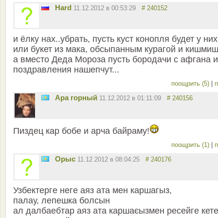
Hard
11.12.2012 в 00:53:29
# 240152
и ёлку нах..убрать, пусть куст конопля будет у них
или букет из мака, обсыпанным курагой и кишми
а вместо Деда Мороза пусть бородачи с афгана 
поздравления нашепчут...
поощрить (5)
|
п
Ара горный
11.12.2012 в 01:11:09
# 240156
Пиздец кар бобе и арча байраму!
поощрить (1)
|
п
Орыс
11.12.2012 в 08:04:25
# 240176
Узбектерге неге аяз ата мен каршагыз,
палау, лепешка болсын
ал далбаебтар аяз ата каршаєызмен ресейге кете