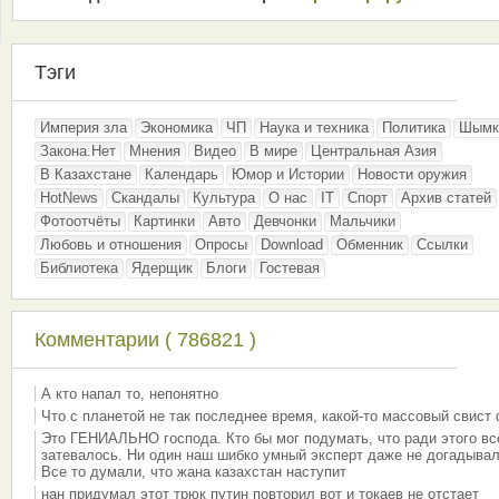
Тэги
Империя зла
Экономика
ЧП
Наука и техника
Политика
Шымк
Закона.Нет
Мнения
Видео
В мире
Центральная Азия
В Казахстане
Календарь
Юмор и Истории
Новости оружия
HotNews
Скандалы
Культура
О нас
IT
Спорт
Архив статей
Фотоотчёты
Картинки
Авто
Девчонки
Мальчики
Любовь и отношения
Опросы
Download
Обменник
Ссылки
Библиотека
Ядерщик
Блоги
Гостевая
Комментарии ( 786821 )
А кто напал то, непонятно
Что с планетой не так последнее время, какой-то массовый свист
Это ГЕНИАЛЬНО господа. Кто бы мог подумать, что ради этого вс
затевалось. Ни один наш шибко умный эксперт даже не догадывал
Все то думали, что жана казахстан наступит
нан придумал этот трюк путин повторил вот и токаев не отстает