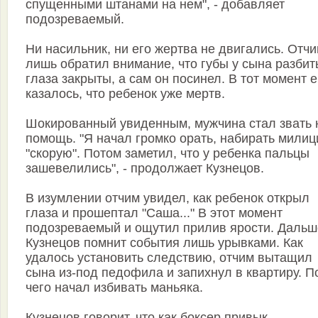
спущенными штанами на нем", - добавляет
подозреваемый.
Ни насильник, ни его жертва не двигались. Отч
лишь обратил внимание, что губы у сына разбит
глаза закрыты, а сам он посинел. В тот момент 
казалось, что ребенок уже мертв.
Шокированный увиденным, мужчина стал звать 
помощь. "Я начал громко орать, набирать милиц
"скорую". Потом заметил, что у ребенка пальцы
зашевелились", - продолжает Кузнецов.
В изумлении отчим увидел, как ребенок открыл
глаза и прошептал "Саша..." В этот момент
подозреваемый и ощутил прилив ярости. Дальш
Кузнецов помнит события лишь урывками. Как
удалось установить следствию, отчим вытащил
сына из-под педофила и запихнул в квартиру. П
чего начал избивать маньяка.
Кузнецов говорит, что как боксер привык