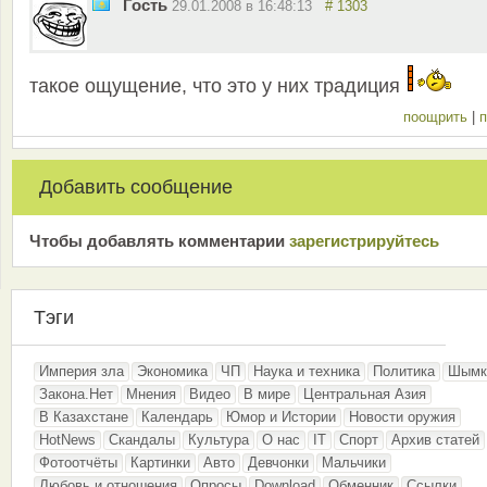
Гость
29.01.2008 в 16:48:13
# 1303
такое ощущение, что это у них традиция
поощрить
|
п
Добавить сообщение
Чтобы добавлять комментарии
зарeгиcтрирyйтeсь
Тэги
Империя зла
Экономика
ЧП
Наука и техника
Политика
Шымк
Закона.Нет
Мнения
Видео
В мире
Центральная Азия
В Казахстане
Календарь
Юмор и Истории
Новости оружия
HotNews
Скандалы
Культура
О нас
IT
Спорт
Архив статей
Фотоотчёты
Картинки
Авто
Девчонки
Мальчики
Любовь и отношения
Опросы
Download
Обменник
Ссылки