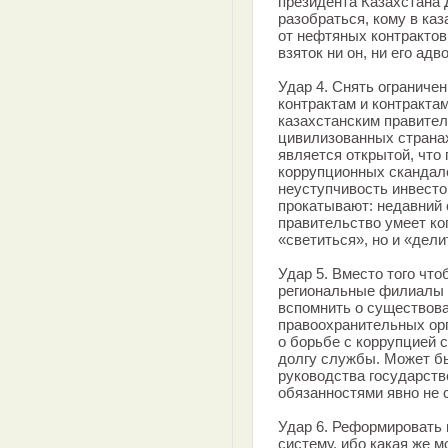
президента Казахстана 
разобраться, кому в ка
от нефтяных контрактов
взяток ни он, ни его адв
Удар 4. Снять ограниче
контрактам и контракта
казахстанским правител
цивилизованных страна
является открытой, что
коррупционных скандало
неуступчивость инвесто
прокатывают: недавний 
правительство умеет ког
«светиться», но и «дели
Удар 5. Вместо того чт
региональные филиалы 
вспомнить о существов
правоохранительных орг
о борьбе с коррупцией с
долгу службы. Может бы
руководства государств
обязанностями явно не 
Удар 6. Реформировать 
систему, ибо какая же 