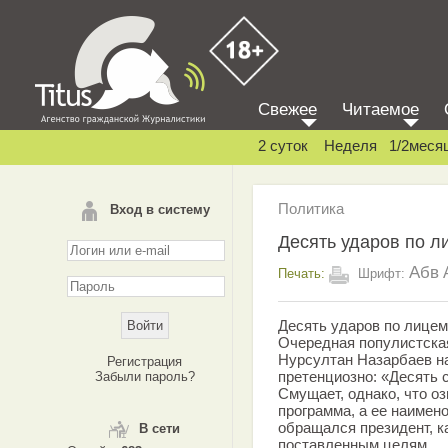
Свежее
Читаемое
2 суток
Неделя
1/2меся
Политика
Вход в систему
Десять ударов по 
Абв
Печать:
Шрифт:
Десять ударов по лице
Очередная популистская
Нурсултан Назарбаев н
Регистрация
претенциозно: «Десять 
Забыли пароль?
Смущает, однако, что оз
программа, а ее наимено
обращался президент, к
В сети
поставленным целям.