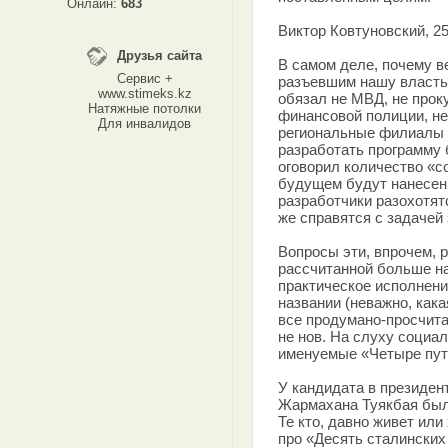
Онлайн:
683
Виктор Ковтуновский, 25
Друзья сайта
В самом деле, почему в
Сервис +
разъевшим нашу власть 
www.stimeks.kz
обязал не МВД, не проку
Натяжные потолки
финансовой полиции, не
Для инвалидов
региональные филиалы с
разработать программу 
оговорил количество «с
будущем будут нанесен
разработчики разохотя
же справятся с задачей 
Вопросы эти, впрочем, р
рассчитанной больше н
практическое исполнени
названии (неважно, кака
все продумано-просчита
не нов. На слуху социа
именуемые «Четыре пути
У кандидата в президен
Жармахана Туякбая был 
Те кто, давно живет или
про «Десять сталинских