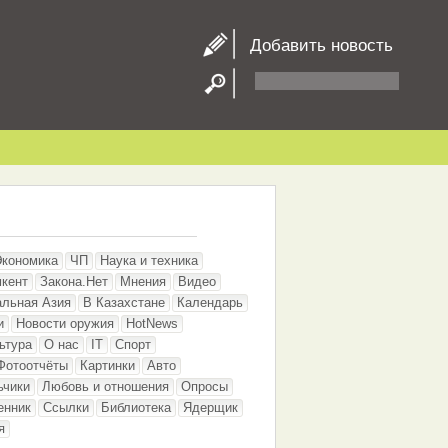
Добавить новость
Экономика
ЧП
Наука и техника
кент
Закона.Нет
Мнения
Видео
альная Азия
В Казахстане
Календарь
и
Новости оружия
HotNews
ьтура
О нас
IT
Спорт
Фотоотчёты
Картинки
Авто
ьчики
Любовь и отношения
Опросы
енник
Ссылки
Библиотека
Ядерщик
я