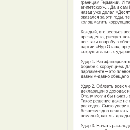
границам Германии. И та
египетских»… Да и сам 
назад уже делал «Десят
оказался за эти годы, т
колошматить коррупцию
Каждый, кто всерьез во
президента, рискует пок
все-таки попробую обле
партии «Нур Отан», пр
сокрушительных ударов
Удар 1. Ратифицироват
борьбе с коррупцией. Д
парламенте – это плево
давным-давно обещало 
Удар 2. Обязать всех ч
декларации о доходах и
Отан» могли бы начать с
Такое решение даже не 
расходов. Смею уверить
безвозмездно печатать 
немалый, как мы догады
Удар 3. Начать расслед