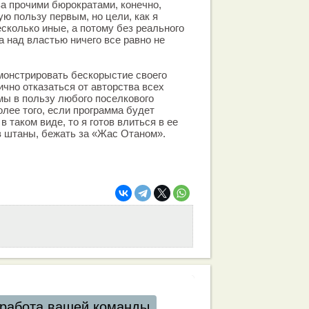
а прочими бюрократами, конечно,
ю пользу первым, но цели, как я
сколько иные, а потому без реального
а над властью ничего все равно не
онстрировать бескорыстие своего
ично отказаться от авторства всех
мы в пользу любого поселкового
лее того, если программа будет
в таком виде, то я готов влиться в ее
в штаны, бежать за «Жас Отаном».
работа вашей команды