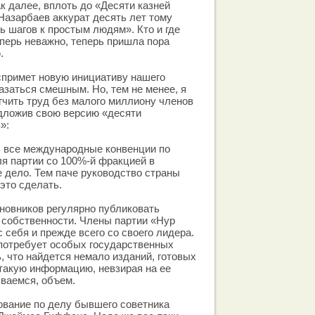
к далее, вплоть до «Десяти казней
Назарбаев аккурат десять лет тому
ь шагов к простым людям». Кто и где
еперь неважно, теперь пришла пора
.
спримет новую инициативу нашего
азаться смешным. Но, тем не менее, я
гчить труд без малого миллиону членов
едложив свою версию «десяти
»:
ь все международные конвенции по
ля партии со 100%-й фракцией в
е дело. Тем паче руководство страны
это сделать.
иновников регулярно публиковать
 собственности. Члены партии «Нур
 себя и прежде всего со своего лидера.
потребует особых государственных
, что найдется немало изданий, готовых
такую информацию, невзирая на ее
ваемся, объем.
ование по делу бывшего советника