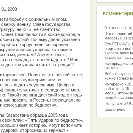
.01.2008
Комментарии
ести борьбу с социальным злом,
сверху донизу, глава государства
А кто напал то,
ратуру, не КНБ, не Агентство
Что с планетой
 Совет безопасности в конце концов, а
массовый свис
воей партии? Почему, давая указания
борьбы с коррупцией, он заранее
Это ГЕНИАЛЬНО 
ради этого всё
окрушительных ударов», которые в
эксперт даже н
ы по мздоимцам? А может быть,
казахстан наст
тся на семнадцать-восемнадцать? Или
нан придумал э
за два-три удара и пяток затрещин?
отстает
Всё что нужно 
иторические. Понятно, что всякой затее,
нужно только на
а внешнюю аудиторию, чем на
Интересно - 20 
е, важно дать звучное имя. Цифра в
работать с 18 л
я) свидетельствует о солидности: мол,
месяц, чтобы д
но. Такой пропагандистский ход отнюдь
людей в стране
льные проекты в России, неофициально
Не ну, а что? 
нских удара по бедности».
Экологично
ты Казахстана образца 2005 года
свой план: «Пять ударов по бедности».
 хорошо знает историю, могут вспомнить
 ударов», отбросивших вермахт к