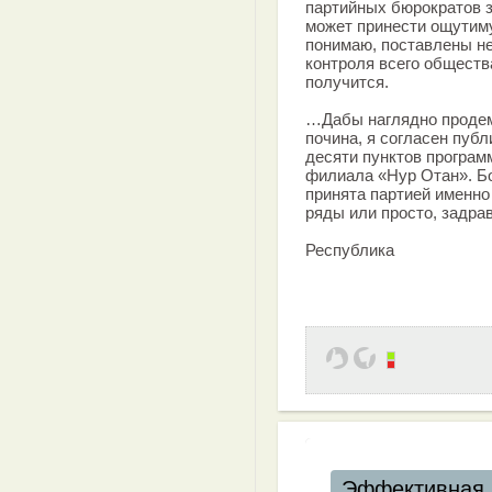
партийных бюрократов з
может принести ощутиму
понимаю, поставлены не
контроля всего обществ
получится.
…Дабы наглядно продем
почина, я согласен публ
десяти пунктов програм
филиала «Нур Отан». Бо
принята партией именно 
ряды или просто, задра
Республика
Эффективная 