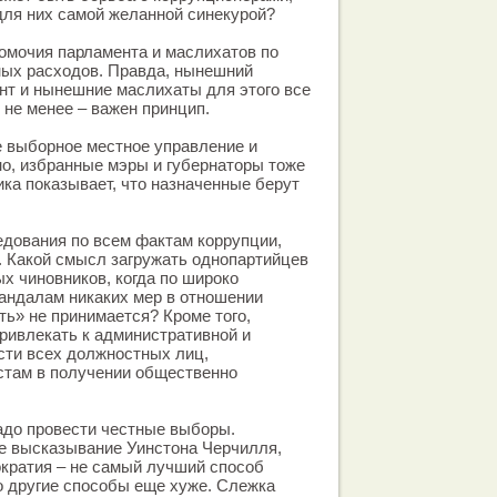
для них самой желанной синекурой?
омочия парламента и маслихатов по
ных расходов. Правда, нынешний
нт и нынешние маслихаты для этого все
м не менее – важен принцип.
е выборное местное управление и
о, избранные мэры и губернаторы тоже
ика показывает, что назначенные берут
едования по всем фактам коррупции,
 Какой смысл загружать однопартийцев
х чиновников, когда по широко
андалам никаких мер в отношении
ь» не принимается? Кроме того,
ривлекать к административной и
сти всех должностных лиц,
там в получении общественно
надо провести честные выборы.
е высказывание Уинстона Черчилля,
ократия – не самый лучший способ
о другие способы еще хуже. Слежка