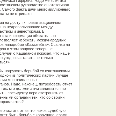
Джеймса Гиффена. Надо же все-таки
захстанском руководстве он отстегивал
. Самого факта дачи многомиллионных
окаты не отрицают.
ния на доступ к приватизационным
м на недропользование между
ьством и инвесторами. В
х эта информация обязательно
 позволяет избежать международных
в наподобие «Казахгейта». Ссылки на
ров в этом вопросе теперь не
случай с Кашаганом показал, что наше
о угодно заставить не только
ться».
обы нагружать борьбой со взяточниками
одной из политических партий, лучше
ании многочисленных
анов. Надо, наконец, потребовать отчет
 тех, кто должен этим заниматься по
ть, президенту пора отстранить от
енными органами тех, кто со своими
справляется?
и очистить от взяточников судебную
может быть борьба с коррупционерами,