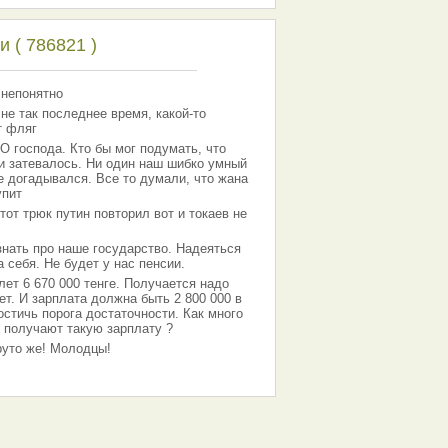
 ( 786821 )
 непонятно
 не так последнее время, какой-то
т фляг
господа. Кто бы мог подумать, что
 и затевалось. Ни один наш шибко умный
е догадывался. Все то думали, что жана
упит
тот трюк путин повторил вот и токаев не
знать про наше государство. Надеяться
 себя. Не будет у нас пенсии.
лет 6 670 000 тенге. Получается надо
ет. И зарплата должна быть 2 800 000 в
остичь порога достаточности. Как много
 получают такую зарплату ?
Круто же! Молодцы!