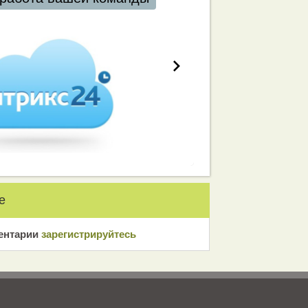
е
ентарии
зарeгиcтрирyйтeсь