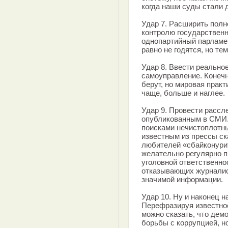
когда наши суды стали 
Удар 7. Расширить полн
контролю государствен
однопартийный парламе
равно не годятся, но те
Удар 8. Ввести реально
самоуправление. Конечн
берут, но мировая практ
чаще, больше и наглее.
Удар 9. Провести рассл
опубликованным в СМИ.
поисками нечистоплотны
известным из прессы ск
любителей «сбайконурит
желательно регулярно п
уголовной ответственно
отказывающих журналис
значимой информации.
Удар 10. Ну и наконец 
Перефразируя известно
можно сказать, что дем
борьбы с коррупцией, н