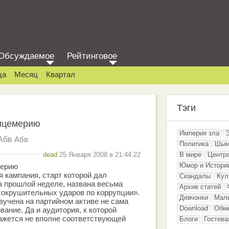
Обсуждаемое
Рейтинговое
ца
Месяц
Квартал
Тэги
лицемерию
Империя зла
Абв
Абв
Политика
Шым
dead
25 Января 2008 в 21:44:22
В мире
Центр
Юмор и Истори
мерию
 кампания, старт которой дал
Скандалы
Кул
а прошлой неделе, названа весьма
Архив статей
сокрушительных ударов по коррупции».
Девчонки
Мал
вучена на партийном активе не сама
Download
Обм
вание. Да и аудитория, к которой
ажется не вполне соответствующей
Блоги
Гостева