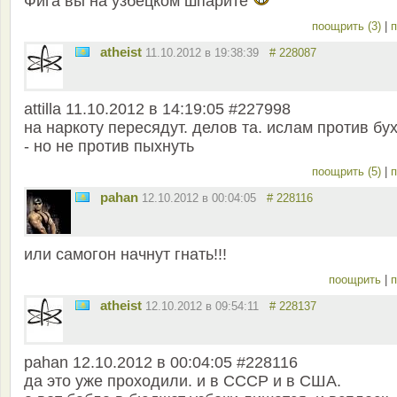
Фига вы на узбецком шпарите
поощрить (3)
|
п
atheist
11.10.2012 в 19:38:39
# 228087
attilla 11.10.2012 в 14:19:05 #227998
на наркоту пересядут. делов та. ислам против бу
- но не против пыхнуть
поощрить (5)
|
п
pahan
12.10.2012 в 00:04:05
# 228116
или самогон начнут гнать!!!
поощрить
|
п
atheist
12.10.2012 в 09:54:11
# 228137
pahan 12.10.2012 в 00:04:05 #228116
да это уже проходили. и в СССР и в США.