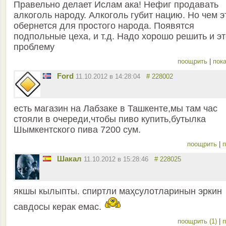
Правельно делает Ислам ака! Нефиг продавать
алкоголь народу. Алкоголь губит нацию. Но чем э
обернется для простого народа. Появятся
подпольные цеха, и т.д. Надо хорошо решить и э
проблему
поощрить
|
пока
Ford
11.10.2012 в 14:28:04
# 228002
есть магазин на Лабзаке в Ташкенте,мы там час
стояли в очереди,чтобы пиво купить,бутылка
Шымкентского пива 7200 сум.
поощрить
|
п
Шакал
11.10.2012 в 15:28:46
# 228025
якшы кылыпты. спиртли маҳсулотларинын эркин
савдосы керак емас.
поощрить (1)
|
п