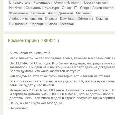
В Казахстане
Календарь
Юмор и Истории
Новости оружия
HotNews
Скандалы
Культура
О нас
IT
Спорт
Архив статей
Фотоотчёты
Картинки
Авто
Девчонки
Мальчики
Любовь и отношения
Опросы
Download
Обменник
Ссылки
Библиотека
Ядерщик
Блоги
Гостевая
Комментарии ( 786821 )
А кто напал то, непонятно
Что с планетой не так последнее время, какой-то массовый свист
Это ГЕНИАЛЬНО господа. Кто бы мог подумать, что ради этого вс
затевалось. Ни один наш шибко умный эксперт даже не догадывал
Все то думали, что жана казахстан наступит
нан придумал этот трюк путин повторил вот и токаев не отстает
Всё что нужно знать про наше государство. Надеяться нужно толь
себя. Не будет у нас пенсии.
Интересно - 20 лет 6 670 000 тенге. Получается надо работать с 18
И зарплата должна быть 2 800 000 в месяц, чтобы достичь порога
достаточности. Как много людей в стране получают такую зарплат
Не ну, а что? Круто же! Молодцы!
Экологично