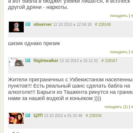
а вот бабла в бюджет узбеки лишатся, и всплеск
другой дряни - наркоты.
поощрить
|
п
observer
12.10.2012 в 12:04:18
# 228148
шизик однако презик
поощрить
|
п
Nightwalker
12.10.2012 в 15:12:31
# 228167
Жители приграничных с Узбекистаном населенны
пунктов!!! Есть реальный шанс сделать бабла на
алкоголе!!! Барыги из Ташкента ринутся на грани
нами за нашей водкой и коньяком ))))
поощрить (1)
|
п
ЦУП
13.10.2012 в 01:32:48
# 228334