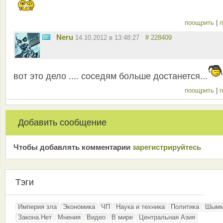
поощрить
|
п
Neru
14.10.2012 в 13:48:27
# 228409
вот это дело .... соседям больше достанется...
поощрить
|
п
Добавить сообщение
Чтобы добавлять комментарии
зарeгиcтрирyйтeсь
Тэги
Империя зла
Экономика
ЧП
Наука и техника
Политика
Шымк
Закона.Нет
Мнения
Видео
В мире
Центральная Азия