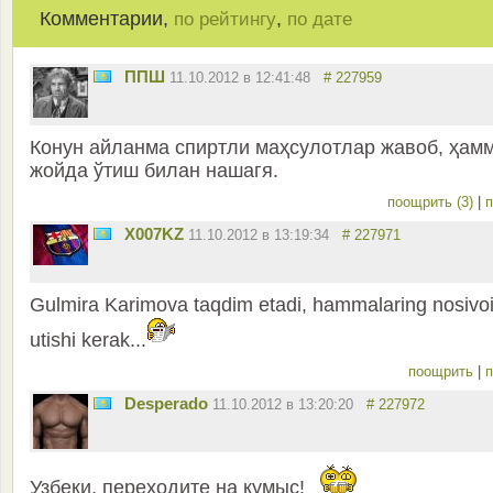
Комментарии,
,
по рейтингу
по дате
ППШ
11.10.2012 в 12:41:48
# 227959
Конун айланма спиртли маҳсулотлар жавоб, ҳам
жойда ўтиш билан нашагя.
поощрить (3)
|
п
X007KZ
11.10.2012 в 13:19:34
# 227971
Gulmira Karimova taqdim etadi, hammalaring nosivo
utishi kerak...
поощрить
|
п
Desperado
11.10.2012 в 13:20:20
# 227972
Узбеки, переходите на кумыс!