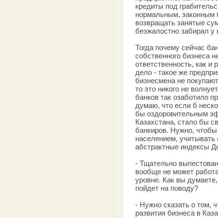
кредиты под грабительс
нормальным, законным б
возвращать занятые сум
безжалостно забирал у 
Тогда почему сейчас ба
собственного бизнеса н
ответственность, как и
дело - такое же предпри
бизнесмена не покупают
то это никого не волнуе
банков так озаботило п
думаю, что если б неск
бы оздоровительным эф
Казахстана, стало бы 
банкиров. Нужно, чтобы
населением, учитывать 
абстрактные индексы До
- Тщательно выпестован
вообще не может работа
уровне. Как вы думаете
пойдет на поводу?
- Нужно сказать о том, 
развития бизнеса в Каза