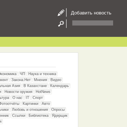
Добавить новость
Экономика
ЧП
Наука и техника
кент
Закона.Нет
Мнения
Видео
альная Азия
В Казахстане
Календарь
и
Новости оружия
HotNews
ьтура
О нас
IT
Спорт
Фотоотчёты
Картинки
Авто
ьчики
Любовь и отношения
Опросы
енник
Ссылки
Библиотека
Ядерщик
я