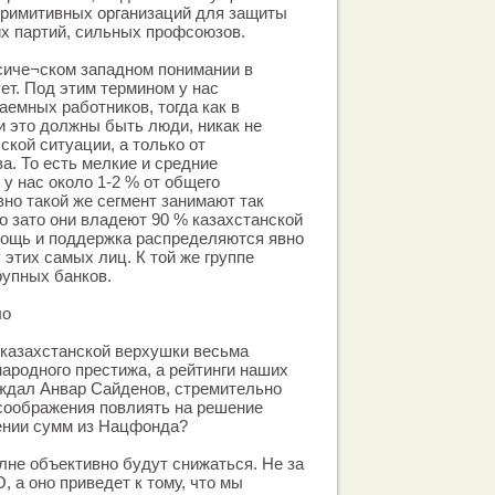
примитивных организаций для защиты
их партий, сильных профсоюзов.
сиче¬ском западном понимании в
ет. Под этим термином у нас
аемных работников, тогда как в
 это должны быть люди, никак не
ской ситуации, а только от
а. То есть мелкие и средние
у нас около 1-2 % от общего
вно такой же сегмент занимают так
о зато они владеют 90 % казахстанской
мощь и поддержка распределяются явно
 этих самых лиц. К той же группе
рупных банков.
ло
я казахстанской верхушки весьма
ародного престижа, а рейтинги наших
рждал Анвар Сайденов, стремительно
 соображения повлиять на решение
ении сумм из Нацфонда?
олне объективно будут снижаться. Не за
, а оно приведет к тому, что мы