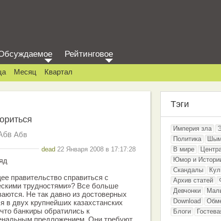
Обсуждаемое
Рейтинговое
ца
Месяц
Квартал
Тэги
ориться
Империя зла
Абв
Абв
Политика
Шым
dead
22 Января 2008 в 17:17:28
В мире
Центр
Юмор и Истори
яд
Скандалы
Кул
ее правительство справиться с
Архив статей
скими трудностями»? Все больше
Девчонки
Мал
ваются. Не так давно из достоверных
Download
Обм
я в двух крупнейших казахстанских
 что банкиры обратились к
Блоги
Гостева
енальным предложением. Они требуют,