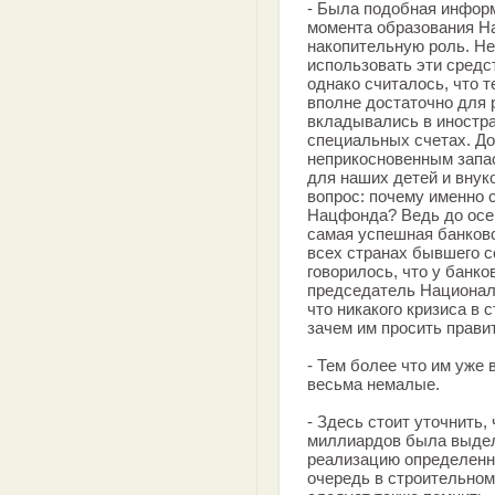
- Была подобная информ
момента образования Н
накопительную роль. Н
использовать эти средс
однако считалось, что 
вполне достаточно для 
вкладывались в иностр
специальных счетах. До
неприкосновенным запас
для наших детей и внук
вопрос: почему именно 
Нацфонда? Ведь до осен
самая успешная банковс
всех странах бывшего с
говорилось, что у банко
председатель Националь
что никакого кризиса в 
зачем им просить прави
- Тем более что им уже
весьма немалые.
- Здесь стоит уточнить,
миллиардов была выделе
реализацию определенн
очередь в строительном