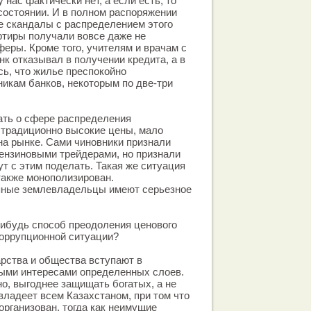
нас фактически нет, а если есть, то
состоянии. И в полном распоряжении
е скандалы с распределением этого
ртиры получали вовсе даже не
еры. Кроме того, учителям и врачам с
нк отказывал в получении кредита, а в
сь, что жилье преспокойно
икам банков, некоторым по две-три
ать о сфере распределения
 традиционно высокие цены, мало
на рынке. Сами чиновники признали
ензиновыми трейдерами, но признали
гут с этим поделать. Такая же ситуация
 также монополизирован.
пные землевладельцы имеют серьезное
нибудь способ преодоления ценового
коррупционной ситуации?
арства и общества вступают в
выми интересами определенных слоев.
но, выгоднее защищать богатых, а не
владеет всем Казахстаном, при том что
организован, тогда как неимущие