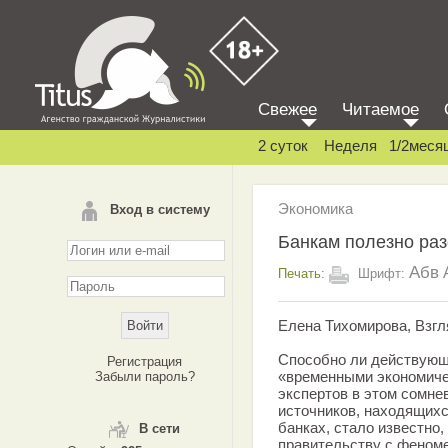
Свежее
Читаемое
2 суток
Неделя
1/2меся
Экономика
Вход в систему
Банкам полезно раз
Абв
Печать:
Шрифт:
Елена Тихомирова, Взгл
Способно ли действующ
Регистрация
«временными экономиче
Забыли пароль?
экспертов в этом сомне
источников, находящихс
банках, стало известно,
В сети
правительству с феном