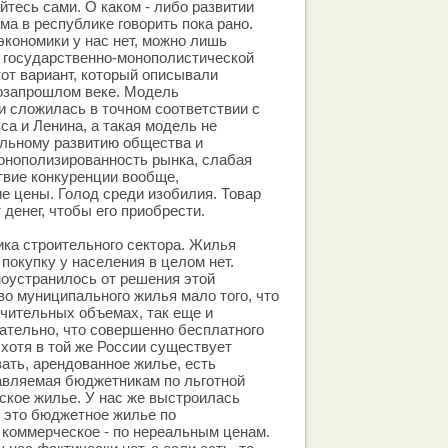
йтесь сами. О каком - либо развитии
ма в республике говорить пока рано.
кономики у нас нет, можно лишь
 государственно-монополистической
тот вариант, который описывали
позапрошлом веке. Модель
и сложилась в точном соответствии с
са и Ленина, а такая модель не
ельному развитию общества и
онополизированность рынка, слабая
твие конкуренции вообще,
ие цены. Голод среди изобилия. Товар
 денег, чтобы его приобрести.
ика строительного сектора. Жилья
о покупку у населения в целом нет.
оустранилось от решения этой
о муниципального жилья мало того, что
чительных объемах, так еще и
ательно, что совершенно бесплатного
 хотя в той же России существует
зать, арендованное жилье, есть
авляемая бюджетникам по льготной
еское жилье. У нас же выстроилась
 это бюджетное жилье по
коммерческое - по нереальным ценам.