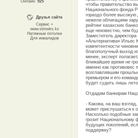
Онлайн:
925
чтобы правительство вы
Национального фонда РК
гораздо более высокую 
Друзья сайта
нежели облигациям зару
Сервис +
рейтинг казахских банк
www.stimeks.kz
еще неизвестно, чем бу
Натяжные потолки
Заместитель директора
Для инвалидов
«Альтернатива» Ильяс К
компетентности чиновни
благополучный выход из
менее, эксперт полагает
ближайшее время не гро
именно как противовес 
возглавлявшим прошлые
премьером и его команд
будет судить лишь лето
Отдадим банкирам Нац
- Какова, на ваш взгляд
может прислушаться к 
Насколько подобные за
грозит Национальному ф
будущих поколений, ес
поддержку?