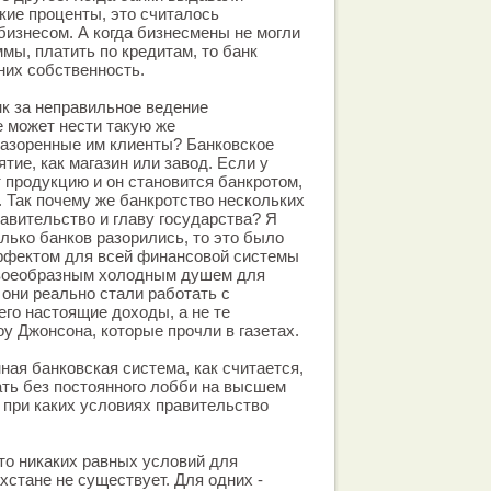
кие проценты, это считалось
изнесом. А когда бизнесмены не могли
мы, платить по кредитам, то банк
них собственность.
нк за неправильное ведение
е может нести такую же
 разоренные им клиенты? Банковское
ятие, как магазин или завод. Если у
 продукцию и он становится банкротом,
т. Так почему же банкротство нескольких
равительство и главу государства? Я
олько банков разорились, то это было
фектом для всей финансовой системы
своеобразным холодным душем для
 они реально стали работать с
его настоящие доходы, а не те
у Джонсона, которые прочли в газетах.
ная банковская система, как считается,
ть без постоянного лобби на высшем
, при каких условиях правительство
что никаких равных условий для
хстане не существует. Для одних -