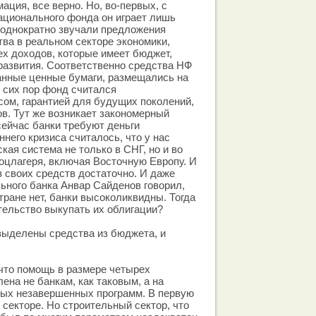
ация, все верно. Но, во-первых, с
ационального фонда он играет лишь
еоднократно звучали предложения
тва в реальном секторе экономики,
тех доходов, которые имеет бюджет,
развития. Соответственно средства НФ
анные ценные бумаги, размещались на
 сих пор фонд считался
ом, гарантией для будущих поколений,
ов. Тут же возникает закономерный
сейчас банки требуют деньги
него кризиса считалось, что у нас
кая система не только в СНГ, но и во
оцлагеря, включая Восточную Европу. И
в своих средств достаточно. И даже
ного банка Анвар Сайденов говорил,
стране нет, банки высоколиквидны. Тогда
тельство выкупать их облигации?
 выделены средства из бюджета, и
 что помощь в размере четырех
на не банкам, как таковым, а на
ых незавершенных программ. В первую
 секторе. Но строительный сектор, что