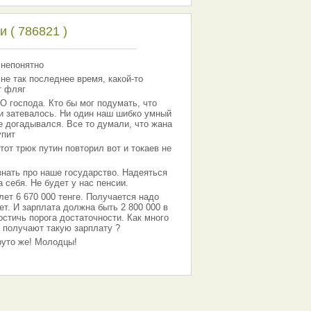
 ( 786821 )
 непонятно
 не так последнее время, какой-то
т фляг
господа. Кто бы мог подумать, что
 и затевалось. Ни один наш шибко умный
е догадывался. Все то думали, что жана
упит
тот трюк путин повторил вот и токаев не
знать про наше государство. Надеяться
 себя. Не будет у нас пенсии.
лет 6 670 000 тенге. Получается надо
ет. И зарплата должна быть 2 800 000 в
остичь порога достаточности. Как много
 получают такую зарплату ?
Круто же! Молодцы!