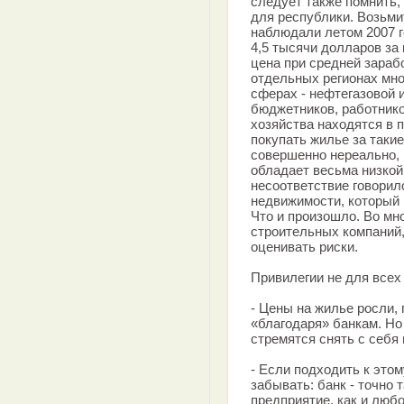
следует также помнить,
для республики. Возьми
наблюдали летом 2007 г
4,5 тысячи долларов за
цена при средней зарабо
отдельных регионах мно
сферах - нефтегазовой 
бюджетников, работнико
хозяйства находятся в п
покупать жилье за так
совершенно нереально, 
обладает весьма низкой
несоответствие говорил
недвижимости, который 
Что и произошло. Во мн
строительных компаний
оценивать риски.
Привилегии не для всех
- Цены на жилье росли,
«благодаря» банкам. Но
стремятся снять с себя
- Если подходить к этом
забывать: банк - точно 
предприятие, как и люб