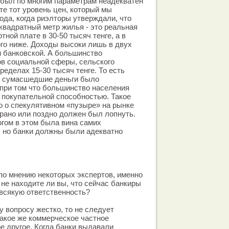
 был по многим параметрам неадекватен
те тот уровень цен, который мы
ода, когда риэлторы утверждали, что
 квадратный метр жилья - это реальная
тной плате в 30-50 тысяч тенге, а в
го ниже. Доходы высоки лишь в двух
и банковской. А большинство
в социальной сферы, сельского
ределах 15-30 тысяч тенге. То есть
ие сумасшедшие деньги было
при том что большинство населения
 покупательной способностью. Такое
о о спекулятивном «пузыре» на рынке
рано или поздно должен был лопнуть.
огом в этом была вина самих
, но банки должны были адекватно
 по мнению некоторых экспертов, именно
 не находите ли вы, что сейчас банкиры
 всякую ответственность?
у вопросу жестко, то не следует
такое же коммерческое частное
ое другое. Когда банки выдавали