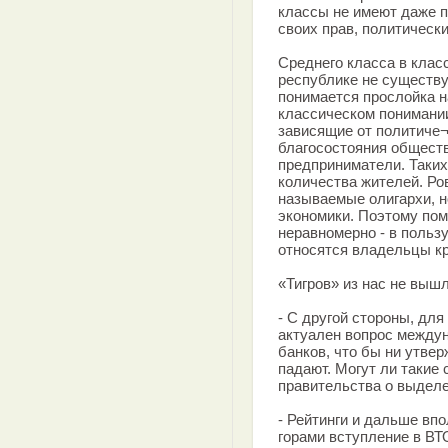
классы не имеют даже 
своих прав, политическ
Среднего класса в клас
республике не существу
понимается прослойка н
классическом понимании
зависящие от политиче¬
благосостояния обществ
предприниматели. Таких 
количества жителей. Ро
называемые олигархи, н
экономики. Поэтому по
неравномерно - в пользу
относятся владельцы к
«Тигров» из нас не выш
- С другой стороны, дл
актуален вопрос междун
банков, что бы ни утве
падают. Могут ли такие
правительства о выдел
- Рейтинги и дальше вп
горами вступление в ВТО