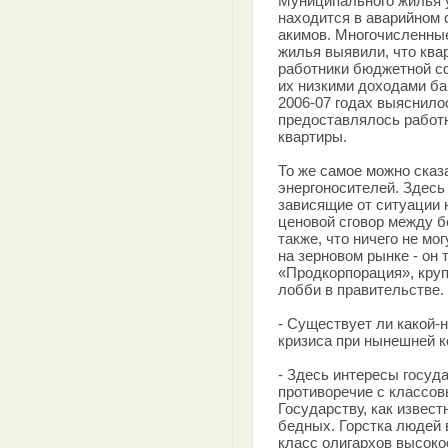
Муниципального жилья у 
находится в аварийном 
акимов. Многочисленны
жилья выявили, что ква
работники бюджетной сф
их низкими доходами ба
2006-07 годах выяснило
предоставлялось работн
квартиры.
То же самое можно сказ
энергоносителей. Здесь
зависящие от ситуации 
ценовой сговор между б
также, что ничего не мо
на зерновом рынке - он
«Продкорпорация», кру
лобби в правительстве.
- Существует ли какой-
кризиса при нынешней 
- Здесь интересы госуд
противоречие с классо
Государству, как извест
бедных. Горстка людей 
класс олигархов высоко