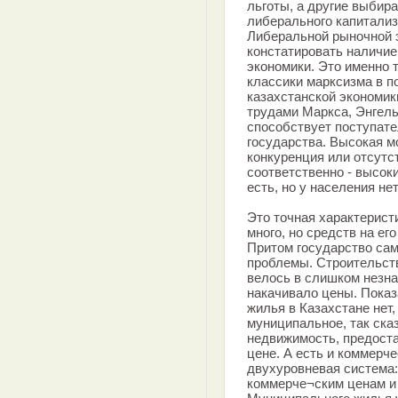
льготы, а другие выбира
либерального капитализ
Либеральной рыночной э
констатировать наличие
экономики. Это именно 
классики марксизма в 
казахстанской экономик
трудами Маркса, Энгель
способствует поступат
государства. Высокая м
конкуренция или отсутс
соответственно - высок
есть, но у населения нет
Это точная характерист
много, но средств на ег
Притом государство сам
проблемы. Строительств
велось в слишком незна
накачивало цены. Показ
жилья в Казахстане нет,
муниципальное, так ска
недвижимость, предост
цене. А есть и коммерч
двухуровневая система:
коммерче¬ским ценам и 