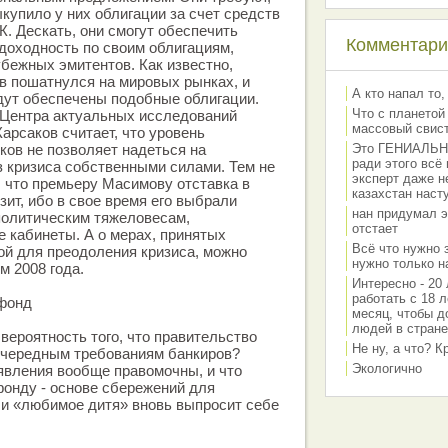
купило у них облигации за счет средств
. Дескать, они смогут обеспечить
Комментарии
доходность по своим облигациям,
бежных эмитентов. Как известно,
ов пошатнулся на мировых рынках, и
А кто напал то,
дут обеспечены подобные облигации.
Что с планетой
 Центра актуальных исследований
массовый свис
арсаков считает, что уровень
ков не позволяет надеться на
Это ГЕНИАЛЬНО 
ради этого всё
 кризиса собственными силами. Тем не
эксперт даже н
, что премьеру Масимову отставка в
казахстан наст
зит, ибо в свое время его выбрали
нан придумал э
политическим тяжеловесам,
отстает
 кабинеты. А о мерах, принятых
Всё что нужно 
ой для преодоления кризиса, можно
нужно только на
м 2008 года.
Интересно - 20 
работать с 18 л
фонд
месяц, чтобы д
людей в стране
, вероятность того, что правительство
Не ну, а что? 
очередным требованиям банкиров?
Экологично
явления вообще правомочны, и что
онду - основе сбережений для
ли «любимое дитя» вновь выпросит себе