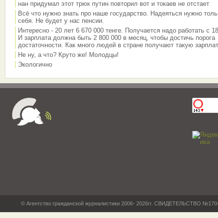
нан придумал этот трюк путин повторил вот и токаев не отстает
Всё что нужно знать про наше государство. Надеяться нужно толь
себя. Не будет у нас пенсии.
Интересно - 20 лет 6 670 000 тенге. Получается надо работать с 18
И зарплата должна быть 2 800 000 в месяц, чтобы достичь порога
достаточности. Как много людей в стране получают такую зарплат
Не ну, а что? Круто же! Молодцы!
Экологично
© Агентство гражданской журналистики 2006- 2026гг. СВИДЕТЕЛЬСТВО №17