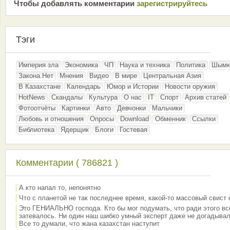
Чтобы добавлять комментарии
зарeгиcтрирyйтeсь
Тэги
Империя зла
Экономика
ЧП
Наука и техника
Политика
Шымк
Закона.Нет
Мнения
Видео
В мире
Центральная Азия
В Казахстане
Календарь
Юмор и Истории
Новости оружия
HotNews
Скандалы
Культура
О нас
IT
Спорт
Архив статей
Фотоотчёты
Картинки
Авто
Девчонки
Мальчики
Любовь и отношения
Опросы
Download
Обменник
Ссылки
Библиотека
Ядерщик
Блоги
Гостевая
Комментарии ( 786821 )
А кто напал то, непонятно
Что с планетой не так последнее время, какой-то массовый свист
Это ГЕНИАЛЬНО господа. Кто бы мог подумать, что ради этого вс
затевалось. Ни один наш шибко умный эксперт даже не догадывал
Все то думали, что жана казахстан наступит