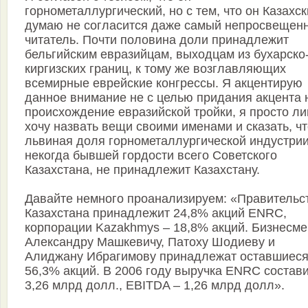
горнометаллургический, но с тем, что он Казахск
думаю не согласится даже самый непросвещен
читатель. Почти половина доли принадлежит
бельгийским евразийцам, выходцам из бухарско
киргизских границ, к тому же возглавляющих
всемирные еврейские конгрессы. Я акцентирую
данное внимание не с целью придания акцента 
происхождение евразийской тройки, я просто л
хочу назвать вещи своими именами и сказать, ч
львиная доля горнометаллургической индустрии
некогда бывшей гордости всего Советского
Казахстана, не принадлежит Казахстану.
Давайте немного проанализируем: «Правительс
Казахстана принадлежит 24,8% акций ENRC,
корпорации Kazakhmys – 18,8% акций. Бизнесм
Александру Машкевичу, Патоху Шодиеву и
Алиджану Ибрагимову принадлежат оставшиес
56,3% акций. В 2006 году выручка ENRC состав
3,26 млрд долл., EBITDA – 1,26 млрд долл».