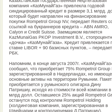
Казахстанская государственная нефтегазовая
компания «КазМунайГаз» привлекла годовой
синдицированный кредит в размере 3,1 млрд. до
который будет направлен на финансирование
покупки Rompetrol Group NV, передает Reuters с
ссылкой на букраннеров кредита – ABN AMRO,
Calyon и Credit Suisse. Заемщиком является
KazMunaiGas PKOP Investment B.V., стопроцент
«дочка» «КазМунайГаза». Кредит привлекается 
ставке LIBOR + 90 базисных пунктов, – передает
РБК.
Напомним, в конце августа 2007г. «КазМунайГаз
сообщил, что приобретает 75% Rompetrol Group 
зарегистрированной в Нидерландах, но имеющ
основные активы на территории Румынии. Пакет
приобретается у румынского олигарха Дину
Патришиу, исходя из стоимости всей компании в
млрд долл. Оставшиеся 25% акций Rompetrol G
останутся под контролем Rompetrol Holding
(холдинговая компания, зарегистрированная в
Швейцарии и контролируемая Д.Патришиу).