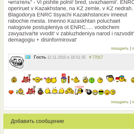
читатель" - Vi pishite polnii' bred, uvazhaemii'. ENR
operiruet v Kazakhstane, na KZ zemle, v KZ nedrah.
Blagodorya ENRC tisyachi Kazakhstancev imeeut
rabochie mesta. Imenno Kazaskhtan poluchaet
nalogovie postupleniya ot ENRC..... voobchem
zavyazivai'te vvodit' v zabluzhdeniya narod i razvodit'
demagogiu + disinformirovat'
поощрить
|
п
Гость
12.11.2010 в 16:51:35
# 77017
поощрить
|
п
Добавить сообщение