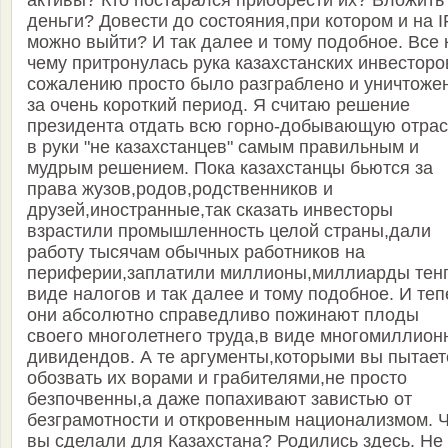
активы? Кто постарался приобрести их? Вложить
деньги? Довести до состояния,при котором и на 
можно выйти? И так далее и тому подобное. Все 
чему притронулась рука казахстанских инвесторо
сожалению просто было разграблено и уничтоже
за очень короткий период. Я считаю решение
президента отдать всю горно-добывающую отра
в руки "не казахстанцев" самым правильным и
мудрым решением. Пока казахстанцы бьются за
права жузов,родов,родственников и
друзей,иностранные,так сказать инвесторы
взрастили промышленность целой страны,дали
работу тысячам обычных работников на
периферии,заплатили миллионы,миллиарды тенг
виде налогов и так далее и тому подобное. И теп
они абсолютно справедливо пожинают плоды
своего многолетнего труда,в виде многомиллион
дивидендов. А те аргументы,которыми вы пытает
обозвать их ворами и грабителями,не просто
безпочвенны,а даже попахивают завистью от
безграмотности и откровенным национализмом. 
вы сделали для Казахстана? Родились здесь. Не