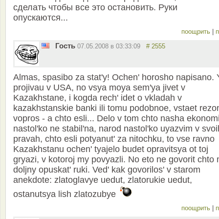
сделать чтобы все это остановить. Руки
опускаются...
поощрить
|
п
Гость
07.05.2008 в 03:33:09
# 2555
Almas, spasibo za stat'y! Ochen' horosho napisano. 
projivau v USA, no vsya moya sem'ya jivet v
Kazakhstane, i kogda rech' idet o vkladah v
kazakhstanskie banki ili tomu podobnoe, vstaet rezo
vopros - a chto esli... Delo v tom chto nasha ekonom
nastol'ko ne stabil'na, narod nastol'ko uyazvim v svoi
pravah, chto esli potyanut' za nitochku, to vse ravno
Kazakhstanu ochen' tyajelo budet opravitsya ot toj
gryazi, v kotoroj my povyazli. No eto ne govorit chto
doljny opuskat' ruki. Ved' kak govorilos' v starom
anekdote: zlatoglavye uedut, zlatorukie uedut,
ostanutsya lish zlatozubye
поощрить
|
п