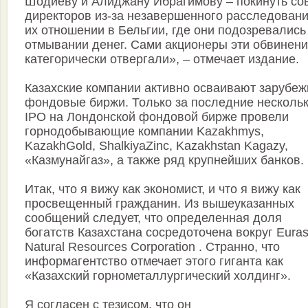
Шодиеву и Алиджану Ибрагимову – покинуть со
директоров из-за незавершенного расследовани
их отношении в Бельгии, где они подозревались
отмывании денег. Сами акционеры эти обвинен
категорически отвергали», – отмечает издание.
Казахские компании активно осваивают зарубе
фондовые биржи. Только за последние несколь
IPO на Лондонской фондовой бирже провели
горнодобывающие компании Kazakhmys,
KazakhGold, ShalkiyaZinc, Kazakhstan Kagazy,
«Казмунайгаз», а также ряд крупнейших банков.
Итак, что я вижу как экономист, и что я вижу как
просвещенный гражданин. Из вышеуказанных
сообщений следует, что определенная доля
богатств Казахстана сосредоточена вокруг Euras
Natural Resources Corporation . Странно, что
информагентство отмечает этого гиганта как
«Казахский горнометаллургический холдинг».
Я согласен с тезисом, что он