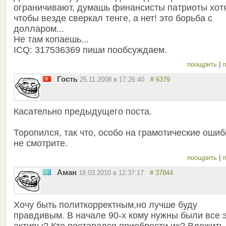
ограничивают, думашь финансисты патриоты хот
чтобы везде сверкал тенге, а нет! это борьба с
долларом...
Не там копаешь...
ICQ: 317536369 пиши пообсуждаем.
поощрить
|
п
Гость
25.11.2008 в 17:26:40
# 6379
Касательно предыдущего поста.
Торопился, так что, особо на грамотические ошиб
не смотрите.
поощрить
|
п
Аман
18.03.2010 в 12:37:17
# 37844
Хочу быть политкорректным,но лучше буду
правдивым. В начале 90-х кому нужны были все 