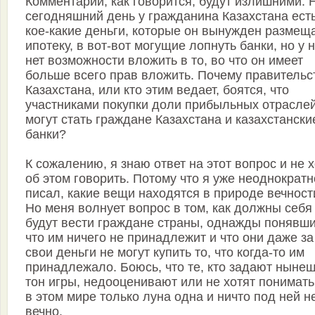
Комментарии, как говорится, будут излишними. 
сегодняшний день у гражданина Казахстана ест
кое-какие деньги, которые он вынужден размеща
ипотеку, в вот-вот могущие лопнуть банки, но у 
нет возможности вложить в то, во что он имеет
больше всего прав вложить. Почему правительс
Казахстана, или кто этим ведает, боятся, что
участниками покупки доли прибыльных отрасле
могут стать граждане Казахстана и казахстански
банки?
К сожалению, я знаю ответ на этот вопрос и не 
об этом говорить. Потому что я уже неоднократн
писал, какие вещи находятся в природе вечност
Но меня волнует вопрос в том, как должны себя
будут вести граждане страны, однажды понявши
что им ничего не принадлежит и что они даже за
свои деньги не могут купить то, что когда-то им
принадлежало. Боюсь, что те, кто задают ныне
тон игры, недооценивают или не хотят понимать
в этом мире только луна одна и ничто под ней н
вечно.