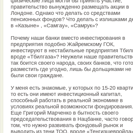
физические лица могли бы принять участие,
правительство вынужденно размещать акции в
Лондоне. Однако что делать со средствами
пенсионных фондов? Что делать с излишками д
в «Казыне» , «Самгау», «Самрук»?
Почему наши банки вместо инвестирования в
предприятия подобно Жайремскому ГОК,
инвестируют в нестабильные предприятия Тбил
вроде «Тбилгаза»? Неужели наше правительств
так боится своего народа, своих банков, что гот
разместить где угодно, лишь бы дольщиками не
были свои граждане.
У меня есть знакомые, у которых по 15-20 кварти
то есть они имеют инвестиционный капитал,
способный работать в реальной экономике в
условиях реальной возможности фондирования
Еще Григорий Марченко в бытность своего
председательствования в Нацбанке, часто гово
том, что нужно развивать фондовый рынок и
выводить из тени ТОО, вроде «Тенгизшевройла»