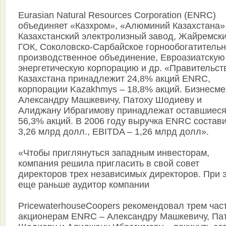
Eurasian Natural Resources Corporation (ENRC)
объединяет «Казхром», «Алюминий Казахстана»
Казахстанский электролизный завод, Жайремск
ГОК, Соколовско-Сарбайское горнообогатитель
производственное объединение, Евроазиатскую
энергетическую корпорацию и др. «Правительст
Казахстана принадлежит 24,8% акций ENRC,
корпорации Kazakhmys – 18,8% акций. Бизнесм
Александру Машкевичу, Патоху Шодиеву и
Алиджану Ибрагимову принадлежат оставшиес
56,3% акций. В 2006 году выручка ENRC состав
3,26 млрд долл., EBITDA – 1,26 млрд долл».
«Чтобы приглянуться западным инвесторам,
компания решила пригласить в свой совет
директоров трех независимых директоров. При 
еще раньше аудитор компании
PricewaterhouseCoopers рекомендовал трем ча
акционерам ENRC – Александру Машкевичу, Па