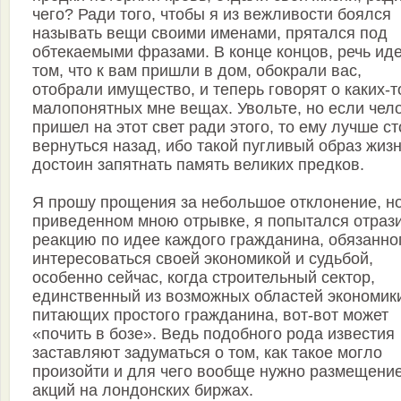
чего? Ради того, чтобы я из вежливости боялся
называть вещи своими именами, прятался под
обтекаемыми фразами. В конце концов, речь иде
том, что к вам пришли в дом, обокрали вас,
отобрали имущество, и теперь говорят о каких-т
малопонятных мне вещах. Увольте, но если чел
пришел на этот свет ради этого, то ему лучше ст
вернуться назад, ибо такой пугливый образ жиз
достоин запятнать память великих предков.
Я прошу прощения за небольшое отклонение, но
приведенном мною отрывке, я попытался отраз
реакцию по идее каждого гражданина, обязанно
интересоваться своей экономикой и судьбой,
особенно сейчас, когда строительный сектор,
единственный из возможных областей экономик
питающих простого гражданина, вот-вот может
«почить в бозе». Ведь подобного рода известия
заставляют задуматься о том, как такое могло
произойти и для чего вообще нужно размещени
акций на лондонских биржах.