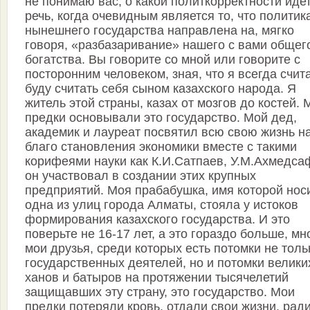
не понимаю вас, о какой политкорректности иде
речь, когда очевидным является то, что политик
нынешнего государства направлена на, мягко
говоря, «разбазаривание» нашего с вами общег
богатства. Вы говорите со мной или говорите с
посторонним человеком, зная, что я всегда счита
буду считать себя сыном казахского народа. Я
житель этой страны, казах от мозгов до костей. 
предки основывали это государство. Мой дед,
академик и лауреат посвятил всю свою жизнь н
благо становления экономики вместе с такими
корифеями науки как К.И.Сатпаев, У.М.Ахмедса
он участвовал в создании этих крупных
предприятий. Моя прабабушка, имя которой нос
одна из улиц города Алматы, стояла у истоков
формирования казахского государства. И это
поверьте не 16-17 лет, а это гораздо больше, мн
мои друзья, среди которых есть потомки не толь
государственных деятелей, но и потомки велики
ханов и батыров на протяжении тысячелетий
защищавших эту страну, это государство. Мои
предки потеряли кровь, отдали свои жизни, рад