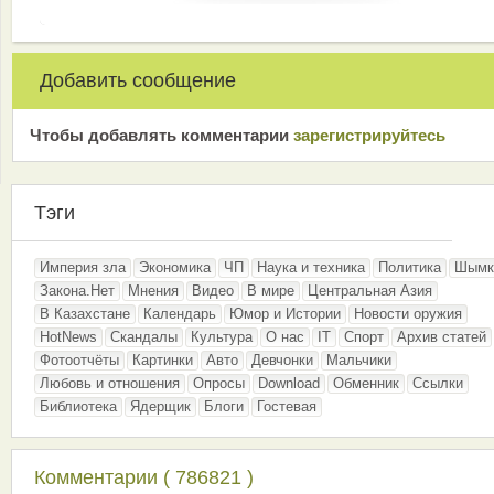
Добавить сообщение
Чтобы добавлять комментарии
зарeгиcтрирyйтeсь
Тэги
Империя зла
Экономика
ЧП
Наука и техника
Политика
Шымк
Закона.Нет
Мнения
Видео
В мире
Центральная Азия
В Казахстане
Календарь
Юмор и Истории
Новости оружия
HotNews
Скандалы
Культура
О нас
IT
Спорт
Архив статей
Фотоотчёты
Картинки
Авто
Девчонки
Мальчики
Любовь и отношения
Опросы
Download
Обменник
Ссылки
Библиотека
Ядерщик
Блоги
Гостевая
Комментарии ( 786821 )