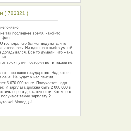
 ( 786821 )
 непонятно
 не так последнее время, какой-то
т фляг
господа. Кто бы мог подумать, что
 и затевалось. Ни один наш шибко умный
е догадывался. Все то думали, что жана
упит
тот трюк путин повторил вот и токаев не
знать про наше государство. Надеяться
 себя. Не будет у нас пенсии.
лет 6 670 000 тенге. Получается надо
ет. И зарплата должна быть 2 800 000 в
остичь порога достаточности. Как много
 получают такую зарплату ?
Круто же! Молодцы!