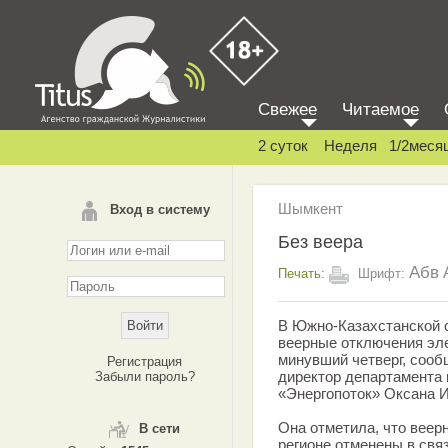
Свежее
Читаемое
2 суток
Неделя
1/2меся
Шымкент
Вход в систему
Без веера
Абв
Печать:
Шрифт:
В Южно-Казахстанской 
веерные отключения эле
минувший четверг, сооб
Регистрация
директор департамента
Забыли пароль?
«Энергопоток» Оксана И
Она отметила, что веер
В сети
регионе отменены в свя