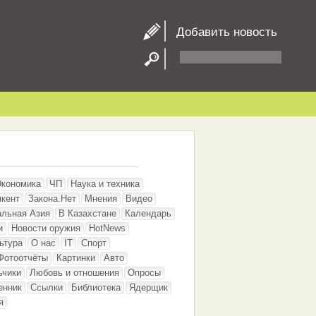
Добавить новость
Экономика
ЧП
Наука и техника
кент
Закона.Нет
Мнения
Видео
альная Азия
В Казахстане
Календарь
и
Новости оружия
HotNews
ьтура
О нас
IT
Спорт
Фотоотчёты
Картинки
Авто
ьчики
Любовь и отношения
Опросы
енник
Ссылки
Библиотека
Ядерщик
я