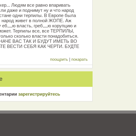
 хер... Людям все равно впаривать
сли даже и поднимут ну и что народ
хстане одни терпилы. В Европе была
ш народ живет в полной ЖОПЕ. Аж
 еб,,,,ю власть, греб,,,,ю корупцию и
 может. Терпилы все, все ТЕРПИЛЫ,
только сколько власти понадобиться.
АЧЕ ВАС ТАК И БУДУТ ИМЕТЬ ВО
ТЕ ВЕСТИ СЕБЯ КАК ЧЕРТИ. БУДТЕ
поощрить
|
покарать
е
ентарии
зарeгиcтрирyйтeсь