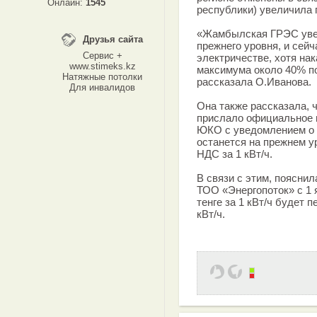
Онлайн:
1545
республики) увеличила 
«Жамбылская ГРЭС увел
Друзья сайта
прежнего уровня, и сей
Сервис +
электричестве, хотя на
www.stimeks.kz
максимума около 40% по
Натяжные потолки
рассказала О.Иванова.
Для инвалидов
Она также рассказала,
прислало официальное 
ЮКО с уведомлением о т
останется на прежнем ур
НДС за 1 кВт/ч.
В связи с этим, поясни
ТОО «Энергопоток» с 1 я
тенге за 1 кВт/ч будет п
кВт/ч.