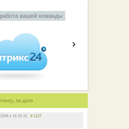
работа вашей команды
,
йтингу
по дате
.2008 в 16:20:15
# 1127