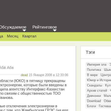
Обсуждаемое
Рейтинговое
ца
Месяц
Квартал
Тэги
Империя зла
Абв
Абв
Политика
Шым
dead
15 Января 2008 в 12:33:06
В мире
Центр
Юмор и Истори
области (ЮКО) в пятницу прекращены
ктроэнергии, которые были введены в
Скандалы
Кул
щила агентству Интерфакс-Казахстан
Архив статей
 по связям с общественностью ТОО
Девчонки
Мал
ванова.
Download
Обм
ные отключения электроэнергии в
Блоги
Гостева
зи с тем, что Жамбылская ГРЭС (на юге