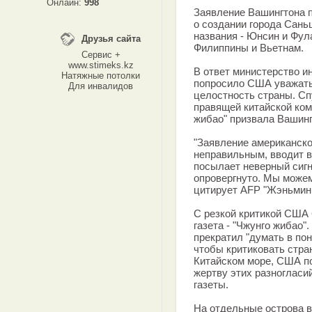
Онлайн:
998
Заявление Вашингтона п
о создании города Сань
названия - Юнсин и Фул
Друзья сайта
Филиппины и Вьетнам.
Сервис +
www.stimeks.kz
В ответ министерство и
Натяжные потолки
попросило США уважать
Для инвалидов
целостность страны. Спу
правящей китайской ко
жибао" призвала Вашингт
"Заявление американско
неправильным, вводит 
посылает неверный сиг
опровергнуто. Мы можем
цитирует AFP "Жэньмин
С резкой критикой США 
газета - "Чжунго жибао"
прекратил "думать в пон
чтобы критиковать стр
Китайском море, США п
жертву этих разногласий
газеты.
На отдельные острова 