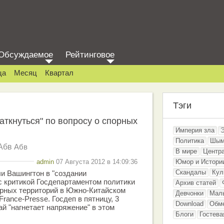
Обсуждаемое
Рейтинговое
ца
Месяц
Квартал
Тэги
аткнуться" по вопросу о спорных
Империя зла
Политика
Шым
Абв
Абв
В мире
Центр
admin
07 Августа 2012 в 14:09:36
Юмор и Истори
Скандалы
Кул
и Вашингтон в "создании
 с критикой Госдепартаментом политики
Архив статей
орных территорий в Южно-Китайском
Девчонки
Мал
rance-Presse. Госдеп в пятницу, 3
Download
Обм
тай "нагнетает напряжение" в этом
Блоги
Гостева