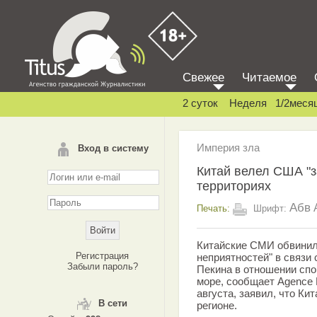
Свежее
Читаемое
2 суток
Неделя
1/2меся
Империя зла
Вход в систему
Китай велел США "з
территориях
Абв
Печать:
Шрифт:
Китайские СМИ обвинил
Регистрация
неприятностей" в связи
Забыли пароль?
Пекина в отношении сп
море, сообщает Agence F
августа, заявил, что Ки
В сети
регионе.