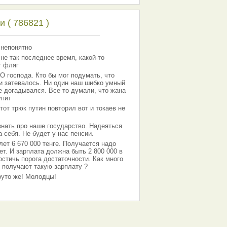
 ( 786821 )
 непонятно
 не так последнее время, какой-то
т фляг
господа. Кто бы мог подумать, что
 и затевалось. Ни один наш шибко умный
е догадывался. Все то думали, что жана
упит
тот трюк путин повторил вот и токаев не
знать про наше государство. Надеяться
 себя. Не будет у нас пенсии.
лет 6 670 000 тенге. Получается надо
ет. И зарплата должна быть 2 800 000 в
остичь порога достаточности. Как много
 получают такую зарплату ?
Круто же! Молодцы!