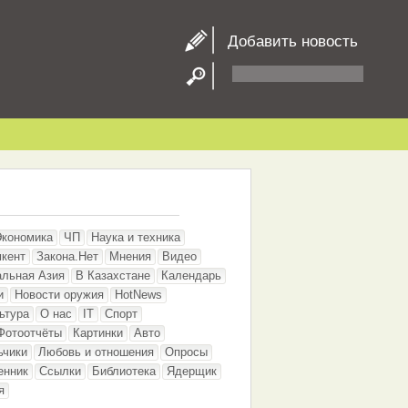
Добавить новость
Экономика
ЧП
Наука и техника
кент
Закона.Нет
Мнения
Видео
альная Азия
В Казахстане
Календарь
и
Новости оружия
HotNews
ьтура
О нас
IT
Спорт
Фотоотчёты
Картинки
Авто
ьчики
Любовь и отношения
Опросы
енник
Ссылки
Библиотека
Ядерщик
я