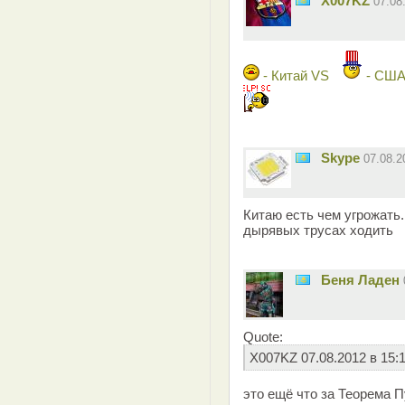
X007KZ
07.08
- Китай VS
- СШ
Skype
07.08.
Китаю есть чем угрожать
дырявых трусах ходить
Беня Ладен
Quote:
X007KZ 07.08.2012 в 15:
это ещё что за Теорема 