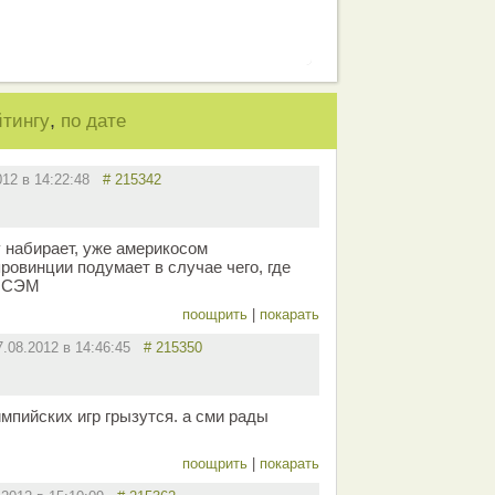
,
йтингу
по дате
012 в 14:22:48
# 215342
 набирает, уже америкосом
провинции подумает в случае чего, где
а СЭМ
поощрить
|
покарать
7.08.2012 в 14:46:45
# 215350
мпийских игр грызутся. а сми рады
поощрить
|
покарать