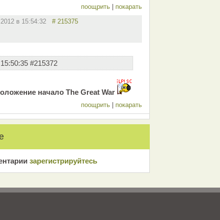
поощрить
|
покарать
.2012 в 15:54:32
# 215375
 15:50:35 #215372
положение начало The Great War
поощрить
|
покарать
е
ентарии
зарeгиcтрирyйтeсь