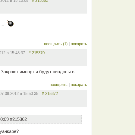
.2012 в 15:10:09
# 215362
А
=
поощрить (1)
|
покарать
2012 в 15:48:37
# 215370
. Закроют импорт и будут пиндосы в
поощрить
|
покарать
07.08.2012 в 15:50:35
# 215372
10:09 #215362
Пуанкаре?