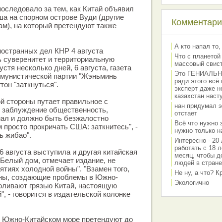
оследовало за тем, как Китай объявил
ша на спорном острове Вуди (другие
Комментарии
ам), на который претендуют также
А кто напал то,
ностранных дел КНР 4 августа
Что с планетой
 суверенитет и территориальную
массовый свис
стя несколько дней, 6 августа, газета
Это ГЕНИАЛЬНО 
ммунистической партии "Жэньминь
ради этого всё
он "заткнуться".
эксперт даже н
казахстан наст
й стороны путает правильное с
нан придумал э
в заблуждение общественность,
отстает
нал и должно быть безжалостно
Всё что нужно 
 просто прокричать США: заткнитесь", -
нужно только на
ь жибао".
Интересно - 20 
работать с 18 л
6 августа выступила и другая китайская
месяц, чтобы д
. Белый дом, отмечает издание, не
людей в стране
ятиях холодной войны". "Взамен того,
Не ну, а что? 
аны, создающие проблемы в Южно-
Экологично
оливают грязью Китай, настоящую
", - говорится в издательской колонке
в Южно-Китайском море претендуют до