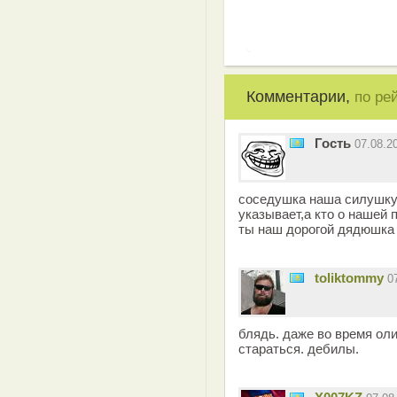
Комментарии,
по ре
Гость
07.08.2
соседушка наша силушку
указывает,а кто о нашей 
ты наш дорогой дядюшк
toliktommy
0
блядь. даже во время оли
стараться. дебилы.