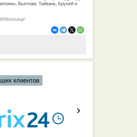
липпины, Вьетнам, Тайвань, Бруней и
08/06/shutup/
аших клиентов