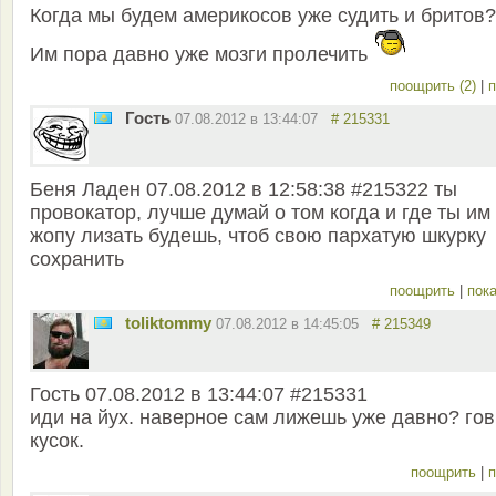
Когда мы будем америкосов уже судить и бритов?
Им пора давно уже мозги пролечить
поощрить (2)
|
п
Гость
07.08.2012 в 13:44:07
# 215331
Беня Ладен 07.08.2012 в 12:58:38 #215322 ты
провокатор, лучше думай о том когда и где ты им
жопу лизать будешь, чтоб свою пархатую шкурку
сохранить
поощрить
|
пока
toliktommy
07.08.2012 в 14:45:05
# 215349
Гость 07.08.2012 в 13:44:07 #215331
иди на йух. наверное сам лижешь уже давно? го
кусок.
поощрить
|
п