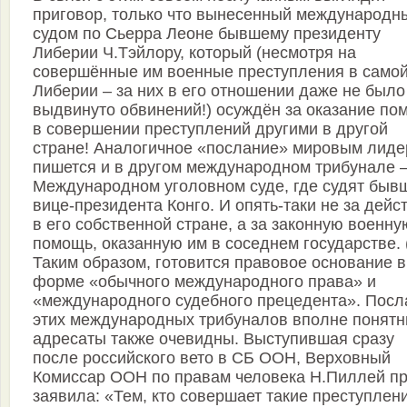
приговор, только что вынесенный международн
судом по Сьерра Леоне бывшему президенту
Либерии Ч.Тэйлору, который (несмотря на
совершённые им военные преступления в само
Либерии – за них в его отношении даже не было
выдвинуто обвинений!) осуждён за оказание по
в совершении преступлений другими в другой
стране! Аналогичное «послание» мировым лид
пишется и в другом международном трибунале 
Международном уголовном суде, где судят быв
вице-президента Конго. И опять-таки не за дейс
в его собственной стране, а за законную военну
помощь, оказанную им в соседнем государстве. 
Таким образом, готовится правовое основание в
форме «обычного международного права» и
«международного судебного прецедента». Посл
этих международных трибуналов вполне понятн
адресаты также очевидны. Выступившая сразу
после российского вето в СБ ООН, Верховный
Комиссар ООН по правам человека Н.Пиллей п
заявила: «Тем, кто совершает такие преступлени