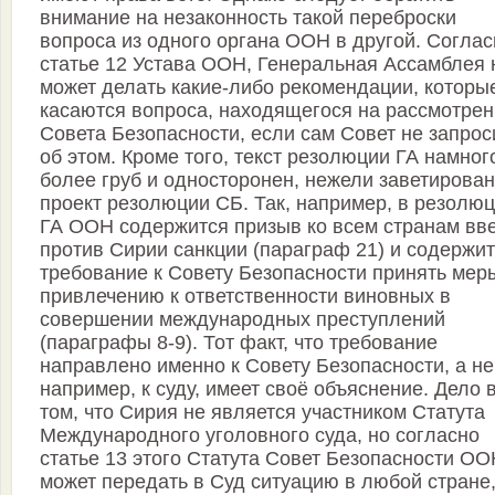
внимание на незаконность такой переброски
вопроса из одного органа ООН в другой. Соглас
статье 12 Устава ООН, Генеральная Ассамблея 
может делать какие-либо рекомендации, которы
касаются вопроса, находящегося на рассмотре
Совета Безопасности, если сам Совет не запрос
об этом. Кроме того, текст резолюции ГА намног
более груб и односторонен, нежели заветирова
проект резолюции СБ. Так, например, в резолю
ГА ООН содержится призыв ко всем странам вв
против Сирии санкции (параграф 21) и содержи
требование к Совету Безопасности принять мер
привлечению к ответственности виновных в
совершении международных преступлений
(параграфы 8-9). Тот факт, что требование
направлено именно к Совету Безопасности, а не
например, к суду, имеет своё объяснение. Дело 
том, что Сирия не является участником Статута
Международного уголовного суда, но согласно
статье 13 этого Статута Совет Безопасности ОО
может передать в Суд ситуацию в любой стране