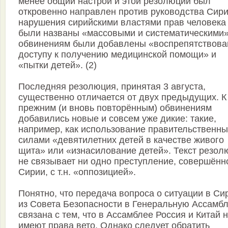
менее общий настрой и этой резолюции был
откровенно направлен против руководства Сири
нарушения сирийскими властями прав человека
были названы «массовыми и систематическими»
обвинениям были добавлены «воспрепятствова
доступу к получению медицинской помощи» и
«пытки детей». (2)
Последняя резолюция, принятая 3 августа,
существенно отличается от двух предыдущих. К
прежним (и вновь повторённым) обвинениям
добавились новые и совсем уже дикие: такие,
например, как использование правительственн
силами «девятилетних детей в качестве живого
щита» или «изнасилование детей». Текст резол
не связывает ни одно преступление, совершённ
Сирии, с т.н. «оппозицией».
Понятно, что передача вопроса о ситуации в Си
из Совета Безопасности в Генеральную Ассамб
связана с тем, что в Ассамблее Россия и Китай 
имеют права вето. Однако следует обратить