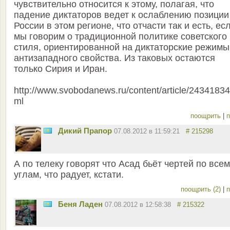
чувствительно относится к этому, полагая, что
падение диктаторов ведет к ослаблению позиции
России в этом регионе, что отчасти так и есть, ес
мы говорим о традиционной политике советского
стиля, ориентированной на диктаторские режимы
антизападного свойства. Из таковых остаются
только Сирия и Иран.
http://www.svobodanews.ru/content/article/24341834
ml
поощрить
|
п
Дикий Прапор
07.08.2012 в 11:59:21
# 215298
А по телеку говорят что Асад бьёт чертей по всем
углам, что радует, кстати.
поощрить (2)
|
п
Беня Ладен
07.08.2012 в 12:58:38
# 215322