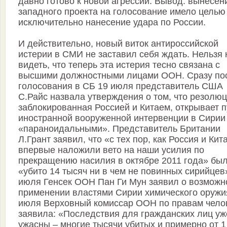
давно готово к новой агрессии. Вывод: вынесен
западного проекта на голосование имело целью
исключительно нанесение удара по России.
И действительно, новый виток антироссийской
истерии в СМИ не заставил себя ждать. Нельзя 
видеть, что теперь эта истерия тесно связана с
высшими должностными лицами ООН. Сразу по
голосования в СБ 19 июля представитель США
С.Райс назвала утверждения о том, что резолюц
заблокированная Россией и Китаем, открывает п
иностранной вооруженной интервенции в Сирии
«параноидальными». Представитель Британии
Л.Грант заявил, что «с тех пор, как Россия и Кит
впервые наложили вето на наши усилия по
прекращению насилия в октябре 2011 года» бы
«убито 14 тысяч ни в чем не повинных сирийцев
июля Генсек ООН Пан Ги Мун заявил о возможн
применении властями Сирии химического оружи
июля Верховный комиссар ООН по правам чело
заявила: «Последствия для гражданских лиц уж
ужасны – многие тысячи убитых и примерно от 1