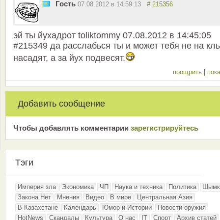
Гость
07.08.2012 в 14:59:13
# 215356
эй ты йухадрот toliktommy 07.08.2012 в 14:45:05
#215349 да расслабься ты и может тебя не на кл
насадят, а за йух подвесят,
поощрить
|
пока
Добавить сообщение
Чтобы добавлять комментарии
зарeгиcтрирyйтeсь
Тэги
Империя зла
Экономика
ЧП
Наука и техника
Политика
Шымк
Закона.Нет
Мнения
Видео
В мире
Центральная Азия
В Казахстане
Календарь
Юмор и Истории
Новости оружия
HotNews
Скандалы
Культура
О нас
IT
Спорт
Архив статей