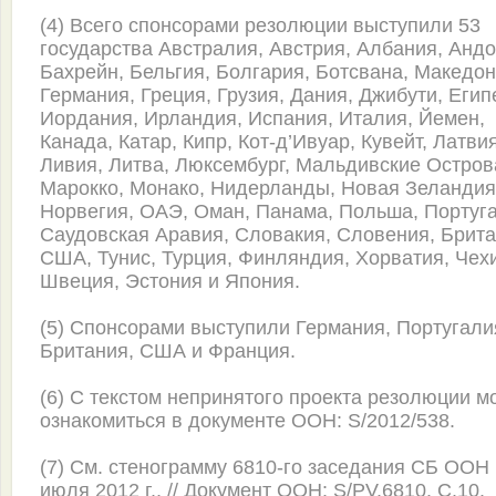
(4) Всего спонсорами резолюции выступили 53
государства Австралия, Австрия, Албания, Андо
Бахрейн, Бельгия, Болгария, Ботсвана, Македон
Германия, Греция, Грузия, Дания, Джибути, Египе
Иордания, Ирландия, Испания, Италия, Йемен,
Канада, Катар, Кипр, Кот-д’Ивуар, Кувейт, Латвия
Ливия, Литва, Люксембург, Мальдивские Остров
Марокко, Монако, Нидерланды, Новая Зеландия
Норвегия, ОАЭ, Оман, Панама, Польша, Португ
Саудовская Аравия, Словакия, Словения, Брита
США, Тунис, Турция, Финляндия, Хорватия, Чех
Швеция, Эстония и Япония.
(5) Спонсорами выступили Германия, Португали
Британия, США и Франция.
(6) С текстом непринятого проекта резолюции м
ознакомиться в документе ООН: S/2012/538.
(7) См. стенограмму 6810-го заседания СБ ООН
июля 2012 г., // Документ ООН: S/PV.6810. С.10.