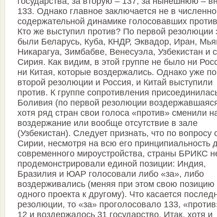
государства, за вторую – 137, за нынешнюю – в
133. Однако главное заключается не в численно
содержательной динамике голосовавших против
Кто же выступил против? По первой резолюции 
были Беларусь, Куба, КНДР, Эквадор, Иран, Мья
Никарагуа, Зимбабве, Венесуэла, Узбекистан и 
Сирия. Как видим, в этой группе не было ни Рос
ни Китая, которые воздержались. Однако уже по
второй резолюции и Россия, и Китай выступили
против. К группе сопротивления присоединилас
Боливия (по первой резолюции воздержавшаяся
хотя ряд стран свои голоса «против» сменили н
воздержание или вообще отсутствие в зале
(Узбекистан). Следует признать, что по вопросу 
Сирии, несмотря на всю его принципиальность 
современного мироустройства, страны БРИКС н
продемонстрировали единой позиции: Индия,
Бразилия и ЮАР голосовали либо «за», либо
воздерживались (меняя при этом свою позицию 
одного проекта к другому). Что касается послед
резолюции, то «за» проголосовало 133, «против
12 и воздержалось 31 государство. Итак, хотя и