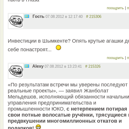
поощрить
|
п
Гость
07.08.2012 в 12:17:40
# 215306
Инвестиции в Шымкенте? Опять крутые агашки д
себе понастроят...
поощрить
|
п
Alexy
07.08.2012 в 13:23:41
# 215326
«По результатам встречи мы уверены последуют
реальные проекты», — заявил Жанболат
Мельдешов, исполняющий обязанности начальни
управления предпринимательства и
промышленности ЮКО,
с нетерпением потирая
свои потные волосатые ручёнки, трясущиеся 
предвкушении многомиллионных откатов и
подарков!