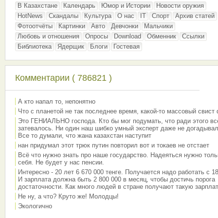
В Казахстане
Календарь
Юмор и Истории
Новости оружия
HotNews
Скандалы
Культура
О нас
IT
Спорт
Архив статей
Фотоотчёты
Картинки
Авто
Девчонки
Мальчики
Любовь и отношения
Опросы
Download
Обменник
Ссылки
Библиотека
Ядерщик
Блоги
Гостевая
Комментарии ( 786821 )
А кто напал то, непонятно
Что с планетой не так последнее время, какой-то массовый свист
Это ГЕНИАЛЬНО господа. Кто бы мог подумать, что ради этого вс
затевалось. Ни один наш шибко умный эксперт даже не догадывал
Все то думали, что жана казахстан наступит
нан придумал этот трюк путин повторил вот и токаев не отстает
Всё что нужно знать про наше государство. Надеяться нужно толь
себя. Не будет у нас пенсии.
Интересно - 20 лет 6 670 000 тенге. Получается надо работать с 18
И зарплата должна быть 2 800 000 в месяц, чтобы достичь порога
достаточности. Как много людей в стране получают такую зарплат
Не ну, а что? Круто же! Молодцы!
Экологично