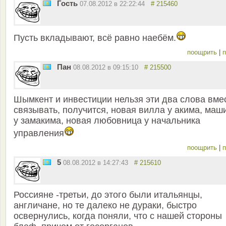
Гость
07.08.2012 в 22:22:44
# 215460
Пусть вкладывают, всё равно наебём.
поощрить
|
п
Пан
08.08.2012 в 09:15:10
# 215500
Шымкент и инвестиции нельзя эти два слова вме
связывать, получится, новая вилла у акима, маш
у замакима, новая любовница у начальника
управления
поощрить
|
п
5
08.08.2012 в 14:27:43
# 215610
Россияне -третьи, до этого были итальянцы,
англичане, но те далеко не дураки, быстро
освернулись, когда поняли, что с нашей стороны