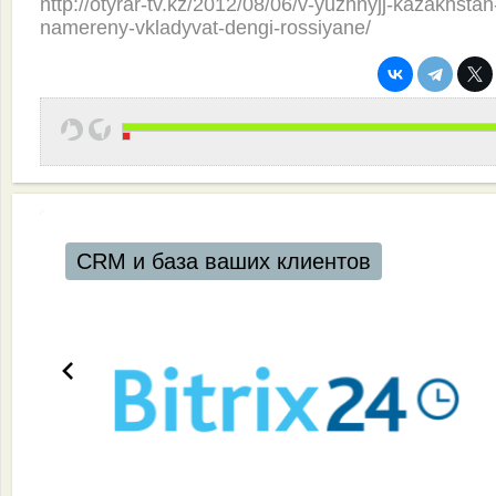
http://otyrar-tv.kz/2012/08/06/v-yuzhnyjj-kazakhstan
namereny-vkladyvat-dengi-rossiyane/
CRM и база ваших клиентов