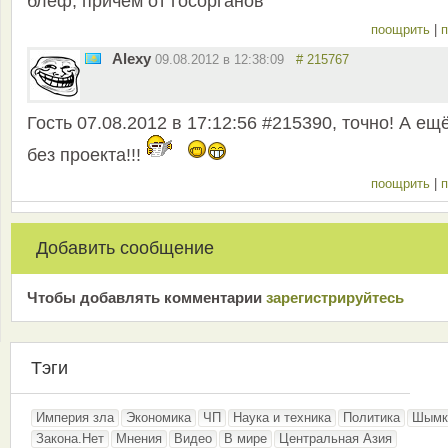
блеф, причем от госорганов
поощрить
|
п
Alexy
09.08.2012 в 12:38:09
# 215767
Гость 07.08.2012 в 17:12:56 #215390, точно! А ещ
без проекта!!!
поощрить
|
п
Добавить сообщение
Чтобы добавлять комментарии
зарeгиcтрирyйтeсь
Тэги
Империя зла
Экономика
ЧП
Наука и техника
Политика
Шымк
Закона.Нет
Мнения
Видео
В мире
Центральная Азия