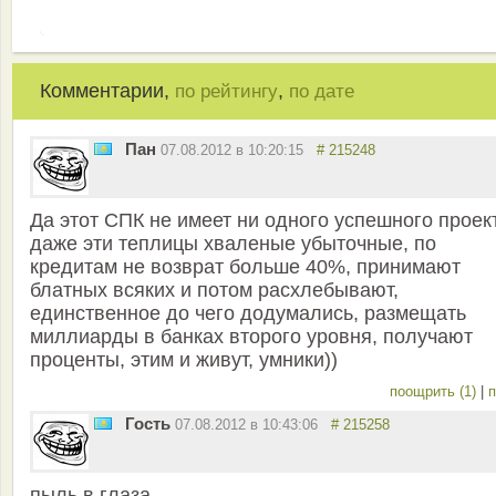
Комментарии,
,
по рейтингу
по дате
Пан
07.08.2012 в 10:20:15
# 215248
Да этот СПК не имеет ни одного успешного проек
даже эти теплицы хваленые убыточные, по
кредитам не возврат больше 40%, принимают
блатных всяких и потом расхлебывают,
единственное до чего додумались, размещать
миллиарды в банках второго уровня, получают
проценты, этим и живут, умники))
поощрить (1)
|
п
Гость
07.08.2012 в 10:43:06
# 215258
пыль в глаза