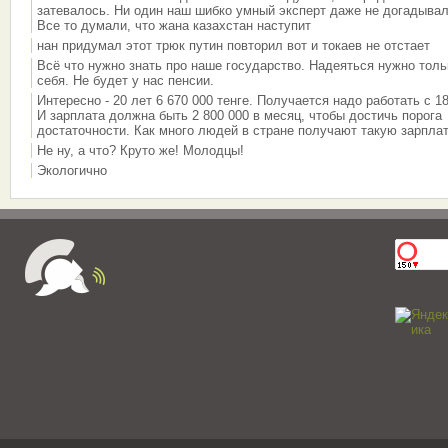
затевалось. Ни один наш шибко умный эксперт даже не догадывал
Все то думали, что жана казахстан наступит
нан придумал этот трюк путин повторил вот и токаев не отстает
Всё что нужно знать про наше государство. Надеяться нужно толь
себя. Не будет у нас пенсии.
Интересно - 20 лет 6 670 000 тенге. Получается надо работать с 18
И зарплата должна быть 2 800 000 в месяц, чтобы достичь порога
достаточности. Как много людей в стране получают такую зарплат
Не ну, а что? Круто же! Молодцы!
Экологично