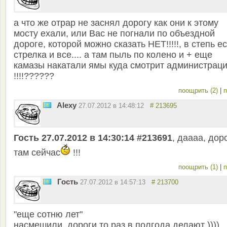
а что же отрар не заснял дорогу как они к этому
мосту ехали, или Вас не погнали по объездной
дороге, которой можно сказать НЕТ!!!!!, в степь е
стрелка и все.... а там пыль по колено и + еще
камазы накатали ямы куда смотрит администрац
!!!!??????
поощрить (2)
|
п
Alexy
27.07.2012 в 14:48:12
# 213695
Гость 27.07.2012 в 14:30:14 #213691
, даааа, дор
там сейчас
!!!
поощрить (1)
|
п
Гость
27.07.2012 в 14:57:13
# 213700
"еще сотню лет"
насмешили. дороги то раз в полгода делают ))))