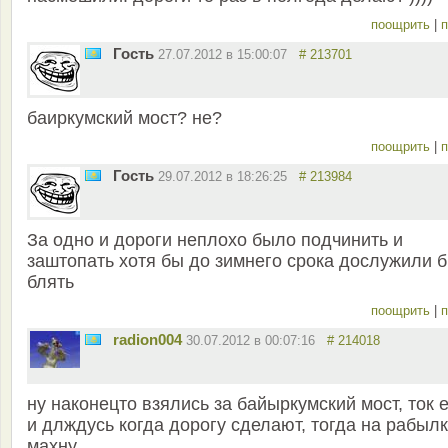
поощрить
|
п
Гость
27.07.2012 в 15:00:07
# 213701
баиркумский мост? не?
поощрить
|
п
Гость
29.07.2012 в 18:26:25
# 213984
За одно и дороги неплохо было подчинить и
заштопать хотя бы до зимнего срока дослужили 
блять
поощрить
|
п
radion004
30.07.2012 в 00:07:16
# 214018
ну наконецто взялись за байыркумский мост, ток 
и длждусь когда дорогу сделают, тогда на рабыл
махну