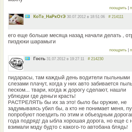
поощрить
|
п
КоТэ_НаРкОтЭ
30.07.2012 в 18:51:06
# 214111
его еще больше месяца назад начали делать , от
пиздюки шарамыги
поощрить
|
п
Гость
31.07.2012 в 19:27:11
# 214230
пидарасы, там каждый день водители пыльными
слезами плачут, когда у них авто забивается пыл
песком... твари, когда ж дорогу сделают, нашли
ублюдки где деньги красть!
РАСТРЕЛЯТЬ бы их за это! было бы оружие, не
задумываясь убил бы, а кто не понимает меня, пу
попробуют поездить по этим и объездным дорога
года подряд! да ыбла хорошая дорога, но еще с 
взимали мзду будто с какого-то автобана блядь!