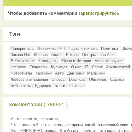
Чтобы добавлять комментарии
зарeгиcтрирyйтeсь
Тэги
Империя зла
Экономика
ЧП
Наука и техника
Политика
Шымк
Закона.Нет
Мнения
Видео
В мире
Центральная Азия
В Казахстане
Календарь
Юмор и Истории
Новости оружия
HotNews
Скандалы
Культура
О нас
IT
Спорт
Архив статей
Фотоотчёты
Картинки
Авто
Девчонки
Мальчики
Любовь и отношения
Опросы
Download
Обменник
Ссылки
Библиотека
Ядерщик
Блоги
Гостевая
Комментарии ( 786821 )
А кто напал то, непонятно
Что с планетой не так последнее время, какой-то массовый свист
Это ГЕНИАЛЬНО господа. Кто бы мог подумать, что ради этого вс