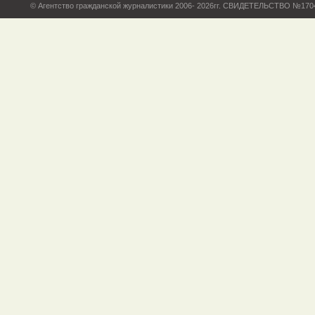
© Агентство гражданской журналистики 2006- 2026гг. СВИДЕТЕЛЬСТВО №17