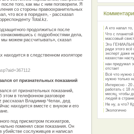
 после того, как мы с ним поговорили. Я
вления со стороны правоохранительных
Комментарии
ал, что все в порядке», - рассказал
рреспонденту Total.kz.
А кто напал то,
подзащитного продолжиться после
Что с планетой
 ознакомившись с подробностями дела,
массовый свис
то мы можем рассчитывать», сказал
Это ГЕНИАЛЬНО 
ради этого всё
эксперт даже н
х находится в следственном изоляторе
казахстан наст
нан придумал э
отстает
.asp?aid=367112
Всё что нужно 
нужно только на
зался от признательных показаний
Интересно - 20 
работать с 18 л
зался от признательных показаний,
месяц, чтобы д
б этом в телефонном разговоре
людей в стране
z рассказал Владимир Челах, дед
Не ну, а что? 
йчас находится вместе с внуком и его
Экологично
ане.
ного под присмотром психиатров,
нально поменял свои показания. Он
 в убийстве сослуживцев и написал