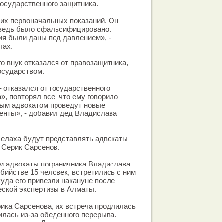
государственного защитника.
воих первоначальных показаний. Он
 ведь было сфальсифицировано.
я были даны под давлением», -
лах.
го внук отказался от правозащитника,
осударством.
– отказался от государственного
а», повторял все, что ему говорило
вым адвокатом проведут новые
енты», - добавил дед Владислава
елаха будут представлять адвокаты
 Серик Сарсенов.
ом адвокаты пограничника Владислава
убийстве 15 человек, встретились с ним
куда его привезли накануне после
еской экспертизы в Алматы.
ика Сарсенова, их встреча продлилась
илась из-за обеденного перерыва.