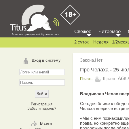
Свежее
Читаемое
2 суток
Неделя
1/2меся
Закона.Нет
Вход в систему
Про Челаха - 25 ию
Абв
Печать:
Шрифт:
Владислав Челах впер
Сегодня ближе к обеде
Регистрация
Челаха впервые встрет
Забыли пароль?
«Мы с ним познакомилис
права, но конкретно ещ
В сети
продолжим после обеда.