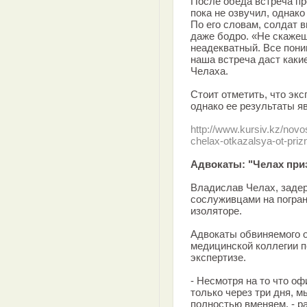
После обеда встреча пр
пока не озвучил, однако
По его словам, солдат 
даже бодро. «Не скажеш
неадекватный. Все поним
наша встреча даст какие
Челаха.
Стоит отметить, что эк
однако ее результаты я
http://www.kursiv.kz/novo
chelax-otkazalsya-ot-priz
Адвокаты: "Челах пр
Владислав Челах, заде
сослуживцами на погран
изоляторе.
Адвокаты обвиняемого 
медицинской коллегии п
экспертизе.
- Несмотря на то что о
только через три дня, 
полностью вменяем, - ра