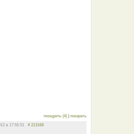
поощрить (4)
|
покарать
012 в 17:55:51
# 213168