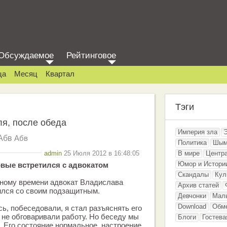
Обсуждаемое
Рейтинговое
ца
Месяц
Квартал
Тэги
ля, после обеда
Империя зла
Абв
Абв
Политика
Шым
admin
25 Июля 2012 в 16:48:05
В мире
Центр
Юмор и Истори
вые встретился с адвокатом
Скандалы
Кул
нному времени адвокат Владислава
Архив статей
ился со своим подзащитным.
Девчонки
Мал
Download
Обм
ь, побеседовали, я стал разъяснять его
е не обговаривали работу. Но беседу мы
Блоги
Гостева
 Его состояние нормальное, настроение