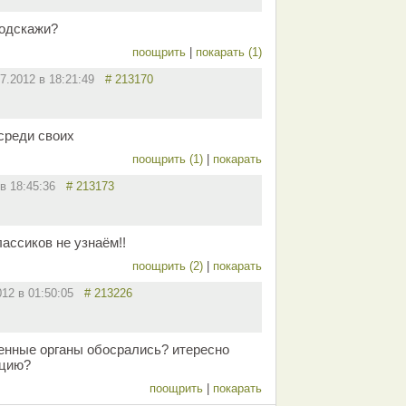
подскажи?
поощрить
|
покарать (1)
07.2012 в 18:21:49
# 213170
среди своих
поощрить (1)
|
покарать
 в 18:45:36
# 213173
ассиков не узнаём!!
поощрить (2)
|
покарать
012 в 01:50:05
# 213226
енные органы обосрались? итересно
ацию?
поощрить
|
покарать