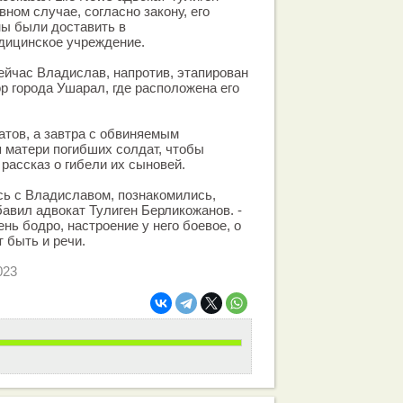
вном случае, согласно закону, его
ы были доставить в
дицинское учреждение.
ейчас Владислав, напротив, этапирован
р города Ушарал, где расположена его
атов, а завтра с обвиняемым
 матери погибших солдат, чтобы
рассказ о гибели их сыновей.
сь с Владиславом, познакомились,
бавил адвокат Тулиген Берликожанов. -
нь бодро, настроение у него боевое, о
 быть и речи.
023