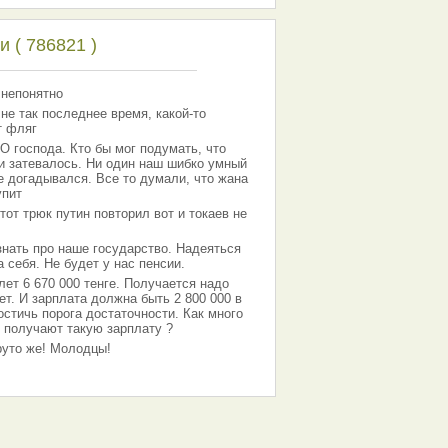
 ( 786821 )
 непонятно
 не так последнее время, какой-то
т фляг
господа. Кто бы мог подумать, что
 и затевалось. Ни один наш шибко умный
е догадывался. Все то думали, что жана
упит
тот трюк путин повторил вот и токаев не
знать про наше государство. Надеяться
 себя. Не будет у нас пенсии.
лет 6 670 000 тенге. Получается надо
ет. И зарплата должна быть 2 800 000 в
остичь порога достаточности. Как много
 получают такую зарплату ?
Круто же! Молодцы!