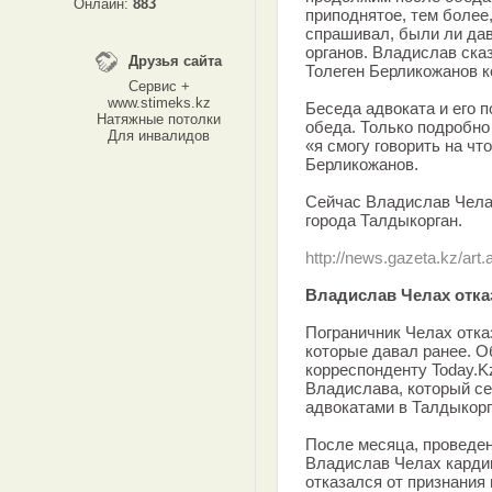
Онлайн:
883
приподнятое, тем более,
спрашивал, были ли да
органов. Владислав сказ
Друзья сайта
Толеген Берликожанов ко
Сервис +
www.stimeks.kz
Беседа адвоката и его 
Натяжные потолки
обеда. Только подробно
Для инвалидов
«я смогу говорить на ч
Берликожанов.
Сейчас Владислав Чела
города Талдыкорган.
http://news.gazeta.kz/art
Владислав Челах отка
Пограничник Челах отка
которые давал ранее. О
корреспонденту Today.K
Владислава, который се
адвокатами в Талдыкорг
После месяца, проведен
Владислав Челах карди
отказался от признания