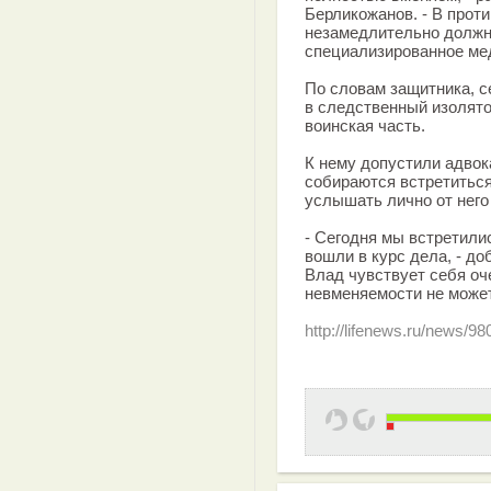
Берликожанов. - В проти
незамедлительно должн
специализированное ме
По словам защитника, с
в следственный изолято
воинская часть.
К нему допустили адвок
собираются встретиться
услышать лично от него 
- Сегодня мы встретили
вошли в курс дела, - до
Влад чувствует себя оче
невменяемости не может
http://lifenews.ru/news/98