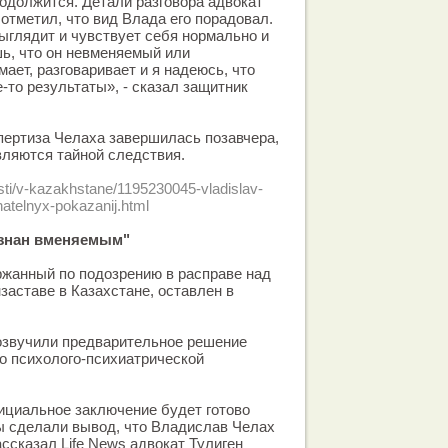
одолжится. Детали разговора адвокат
 отметил, что вид Влада его порадовал.
выглядит и чувствует себя нормально и
ь, что он невменяемый или
ает, разговаривает и я надеюсь, что
-то результаты», - сказал защитник
спертиза Челаха завершилась позавчера,
вляются тайной следствия.
sti/v-kazakhstane/1195230045-vladislav-
natelnyx-pokazanij.html
изнан вменяемым"
ржанный по подозрению в расправе над
заставе в Казахстане, оставлен в
озвучили предварительное решение
о психолого-психиатрической
фициальное заключение будет готово
мы сделали вывод, что Владислав Челах
ссказал Life News адвокат Тулиген