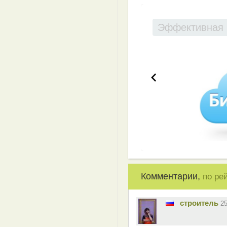
Эффективная 
Комментарии,
по ре
строитель
2