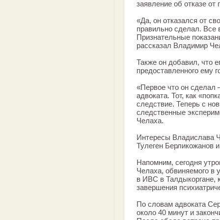
заявление об отказе от 
«Да, он отказался от с
правильно сделал. Все
Признательные показани
рассказал Владимир Че
Также он добавил, что е
предоставленного ему г
«Первое что он сделал 
адвоката. Тот, как «попк
следствие. Теперь с но
следственные эксперим
Челаха.
Интересы Владислава Ч
Тулеген Берликожанов и
Напомним, сегодня утр
Челаха, обвиняемого в 
в ИВС в Талдыкоргане, 
завершения психиатрич
По словам адвоката Сер
около 40 минут и законч