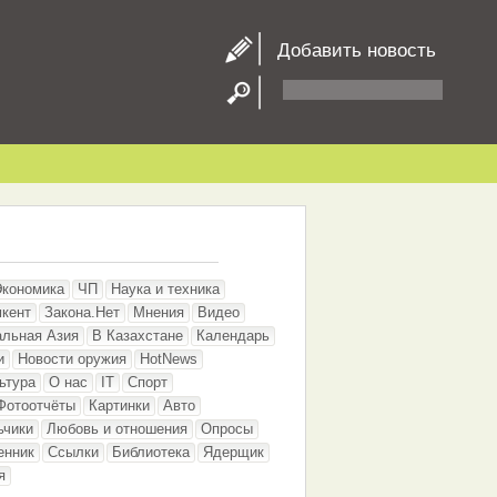
Добавить новость
Экономика
ЧП
Наука и техника
кент
Закона.Нет
Мнения
Видео
альная Азия
В Казахстане
Календарь
и
Новости оружия
HotNews
ьтура
О нас
IT
Спорт
Фотоотчёты
Картинки
Авто
ьчики
Любовь и отношения
Опросы
енник
Ссылки
Библиотека
Ядерщик
я