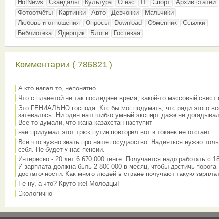
HotNews
Скандалы
Культура
О нас
IT
Спорт
Архив статей
Фотоотчёты
Картинки
Авто
Девчонки
Мальчики
Любовь и отношения
Опросы
Download
Обменник
Ссылки
Библиотека
Ядерщик
Блоги
Гостевая
Комментарии ( 786821 )
А кто напал то, непонятно
Что с планетой не так последнее время, какой-то массовый свист
Это ГЕНИАЛЬНО господа. Кто бы мог подумать, что ради этого вс
затевалось. Ни один наш шибко умный эксперт даже не догадывал
Все то думали, что жана казахстан наступит
нан придумал этот трюк путин повторил вот и токаев не отстает
Всё что нужно знать про наше государство. Надеяться нужно толь
себя. Не будет у нас пенсии.
Интересно - 20 лет 6 670 000 тенге. Получается надо работать с 18
И зарплата должна быть 2 800 000 в месяц, чтобы достичь порога
достаточности. Как много людей в стране получают такую зарплат
Не ну, а что? Круто же! Молодцы!
Экологично