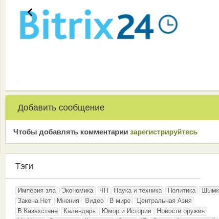
Добавить сообщение
Чтобы добавлять комментарии
зарeгиcтрирyйтeсь
Тэги
Империя зла
Экономика
ЧП
Наука и техника
Политика
Шымк
Закона.Нет
Мнения
Видео
В мире
Центральная Азия
В Казахстане
Календарь
Юмор и Истории
Новости оружия