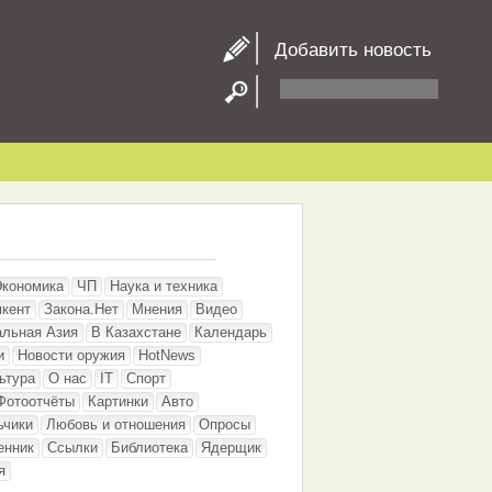
Добавить новость
Экономика
ЧП
Наука и техника
кент
Закона.Нет
Мнения
Видео
альная Азия
В Казахстане
Календарь
и
Новости оружия
HotNews
ьтура
О нас
IT
Спорт
Фотоотчёты
Картинки
Авто
ьчики
Любовь и отношения
Опросы
енник
Ссылки
Библиотека
Ядерщик
я