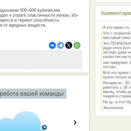
 вдыхание 500–600 кубических
Комментарии
дит к утрате эластичности легких. Из-
иваются и теряют способность
я от вредных веществ.
А кто напал то,
Что с планетой
массовый свис
Это ГЕНИАЛЬНО 
ради этого всё
эксперт даже н
казахстан наст
нан придумал э
отстает
Всё что нужно 
нужно только на
Интересно - 20 
работать с 18 л
месяц, чтобы д
работа вашей команды
людей в стране
Не ну, а что? 
Экологично