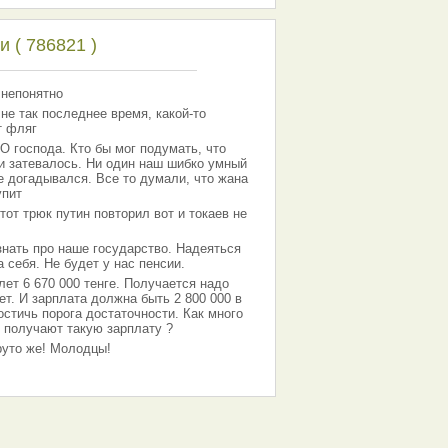
 ( 786821 )
 непонятно
 не так последнее время, какой-то
т фляг
господа. Кто бы мог подумать, что
 и затевалось. Ни один наш шибко умный
е догадывался. Все то думали, что жана
упит
тот трюк путин повторил вот и токаев не
знать про наше государство. Надеяться
 себя. Не будет у нас пенсии.
лет 6 670 000 тенге. Получается надо
ет. И зарплата должна быть 2 800 000 в
остичь порога достаточности. Как много
 получают такую зарплату ?
Круто же! Молодцы!