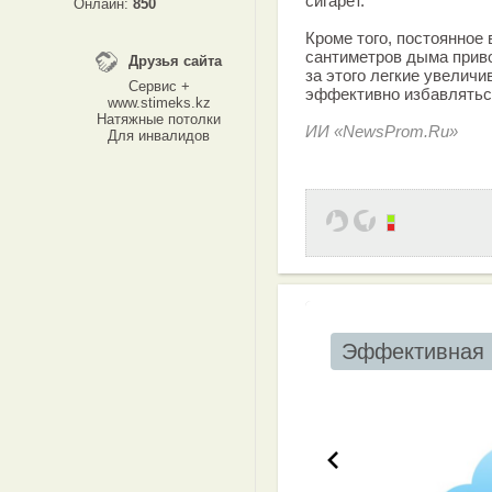
сигарет.
Онлайн:
850
Кроме того, постоянное
сантиметров дыма приво
Друзья сайта
за этого легкие увелич
Сервис +
эффективно избавлятьс
www.stimeks.kz
Натяжные потолки
ИИ «NewsProm.Ru»
Для инвалидов
Эффективная 