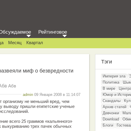
Обсуждаемое
Рейтинговое
ца
Месяц
Квартал
Тэги
развеяли миф о безвредности
Империя зла
Политика
Шым
Абв
Абв
В мире
Центр
admin
09 Января 2008 в 11:14:07
Юмор и Истори
Скандалы
Кул
т организму не меньший вред, чем
ому выводу пришли египетские ученые
Архив статей
исследований.
Девчонки
Мал
Download
Обм
ение всего 25 граммов «кальянного»
Блоги
Гостева
к выкуриванию трех пачек обычных