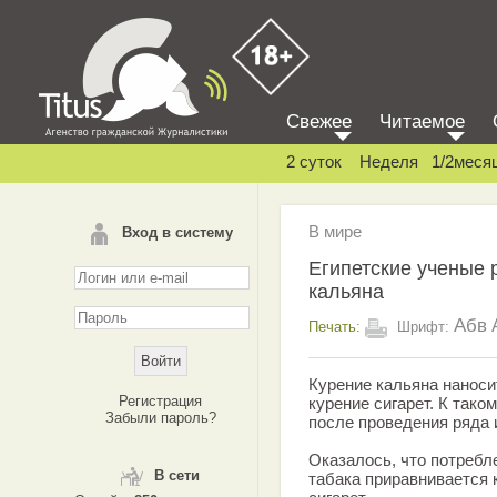
Свежее
Читаемое
2 суток
Неделя
1/2меся
В мире
Вход в систему
Египетские ученые 
кальяна
Абв
Печать:
Шрифт:
Курение кальяна наноси
Регистрация
курение сигарет. К так
Забыли пароль?
после проведения ряда 
Оказалось, что потребл
В сети
табака приравнивается 