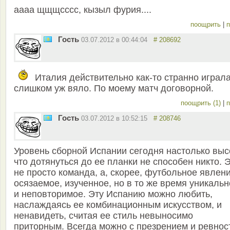
аааа щщщсссс, кызыл фурия....
поощрить
|
п
Гость
03.07.2012 в 00:44:04
# 208692
Италия действительно как-то странно играла
слишком уж вяло. По моему матч договорной.
поощрить (1)
|
п
Гость
03.07.2012 в 10:52:15
# 208746
Уровень сборной Испании сегодня настолько выс
что дотянуться до ее планки не способен никто. 
не просто команда, а, скорее, футбольное явлени
осязаемое, изученное­, но в то же время уникаль
и неповторимое. Эту Испанию можно любить,
наслаждаясь ее комбинационным искусством, и
ненавидеть, считая ее стиль невыносимо
приторным. Всегда можно с презрением и ревнос