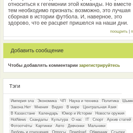
относиться к гегемонии этой команды. Но вместе 
тем необходимо признать: возможно, это лучшая
сборная в истории футбола. И, наверное, это
здорово, что ее расцвет пришелся на наши дни.
поощрить
|
п
Добавить сообщение
Чтобы добавлять комментарии
зарeгиcтрирyйтeсь
Тэги
Империя зла
Экономика
ЧП
Наука и техника
Политика
Шымк
Закона.Нет
Мнения
Видео
В мире
Центральная Азия
В Казахстане
Календарь
Юмор и Истории
Новости оружия
HotNews
Скандалы
Культура
О нас
IT
Спорт
Архив статей
Фотоотчёты
Картинки
Авто
Девчонки
Мальчики
Любовь и отношения
Опросы
Download
Обменник
Ссылки