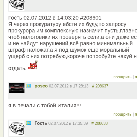
Гость 02.07.2012 в 14:03:20 #208601
Я через прокуратуру ебсти их буду,по запросу
прокурора им комплексную назначит пусть,главн
чтоб налоговики их проверять сели,а они даже е
и не найдут нарушений,всё равно минимальный
штраф наложат,а я под шумок ещё моральный
ущерб с них потребую,короче попробуйте нахуй н
отдать.
поощрить
|
п
posco
02.07.2012 в 17:28:13
# 208637
я в печали с тобой Италия!!!
поощрить
|
п
Гость
02.07.2012 в 17:35:39
# 208638