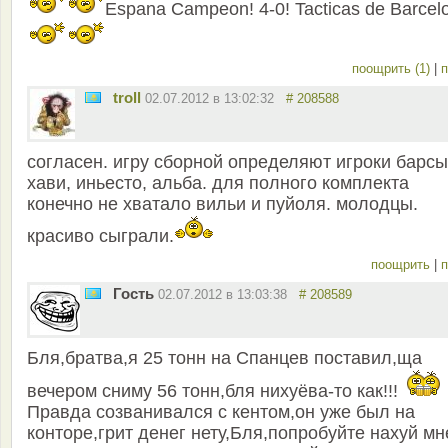
Espana Campeon! 4-0! Tacticas de Barcel
поощрить (1)
|
п
troll
02.07.2012 в 13:02:32
# 208588
согласен. игру сборной определяют игроки барсы
хави, иньесто, альба. для полного комплекта
конечно не хватало вильи и пуйоля. молодцы.
красиво сыграли.
поощрить
|
п
Гость
02.07.2012 в 13:03:38
# 208589
Бля,братва,я 25 тонн на Спанцев поставил,ща
вечером сниму 56 тонн,бля нихуёва-то как!!!
Правда созванивался с кентом,он уже был на
конторе,грит денег нету,Бля,попробуйте нахуй мн