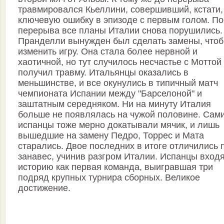
травмировался Кьеллини, совершивший, кстати,
ключевую ошибку в эпизоде с первым голом. П
перерыва все планы Италии снова порушились.
Пранделли вынужден был сделать замены, что
изменить игру. Она стала более нервной и
хаотичной, но тут случилось несчастье с Моттой 
получил травму. Итальянцы оказались в
меньшинстве, и все окунулись в типичный матч
чемпионата Испании между "Барселоной" и
заштатным середняком. Ни на минуту Италия
больше не появлялась на чужой половине. Сам
испанцы тоже мерно докатывали мячик, и лишь
вышедшие на замену Педро, Торрес и Мата
старались. Двое последних в итоге отличились 
занавес, учинив разгром Италии. Испанцы входя
историю как первая команда, выигравшая три
подряд крупных турнира сборных. Великое
достижение.