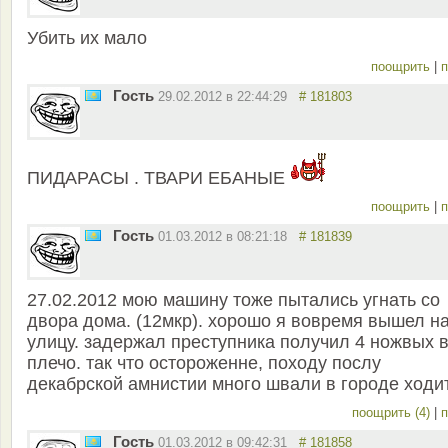
Убить их мало
поощрить
|
п
Гость
29.02.2012 в 22:44:29
# 181803
ПИДАРАСЫ . ТВАРИ ЕБАНЫЕ
поощрить
|
п
Гость
01.03.2012 в 08:21:18
# 181839
27.02.2012 мою машину тоже пытались угнать со
двора дома. (12мкр). хорошо я вовремя вышел н
улицу. задержал преступника получил 4 ножвых 
плечо. так что остороженне, походу послу
декабрской амнистии много швали в городе ходит
поощрить (4)
|
п
Гость
01.03.2012 в 09:42:31
# 181858