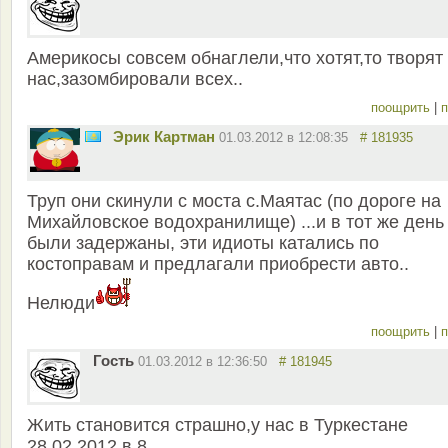
Америкосы совсем обнаглели,что хотят,то творят
нас,зазомбировали всех..
поощрить
|
п
Эрик Картман
01.03.2012 в 12:08:35
# 181935
Труп они скинули с моста с.Маятас (по дороге на
Михайловское водохранилище) ...и в тот же день
были задержаны, эти идиоты катались по
костоправам и предлагали приобрести авто..
Нелюди
поощрить
|
п
Гость
01.03.2012 в 12:36:50
# 181945
Жить становится страшно,у нас в Туркестане
28,02,2012 в 8