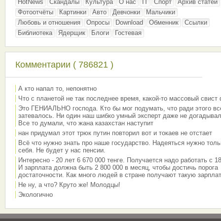
HotNews
Скандалы
Культура
О нас
IT
Спорт
Архив статей
Фотоотчёты
Картинки
Авто
Девчонки
Мальчики
Любовь и отношения
Опросы
Download
Обменник
Ссылки
Библиотека
Ядерщик
Блоги
Гостевая
Комментарии ( 786821 )
А кто напал то, непонятно
Что с планетой не так последнее время, какой-то массовый свист
Это ГЕНИАЛЬНО господа. Кто бы мог подумать, что ради этого вс
затевалось. Ни один наш шибко умный эксперт даже не догадывал
Все то думали, что жана казахстан наступит
нан придумал этот трюк путин повторил вот и токаев не отстает
Всё что нужно знать про наше государство. Надеяться нужно толь
себя. Не будет у нас пенсии.
Интересно - 20 лет 6 670 000 тенге. Получается надо работать с 18
И зарплата должна быть 2 800 000 в месяц, чтобы достичь порога
достаточности. Как много людей в стране получают такую зарплат
Не ну, а что? Круто же! Молодцы!
Экологично