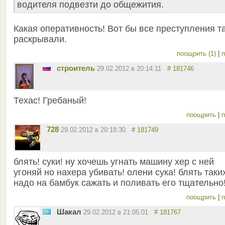
водителя подвезти до общежития.
Какая оперативность! Вот бы все преступления т
раскрывали.
поощрить (1)
|
п
строитель
29.02.2012 в 20:14:11
# 181746
Техас! Гребаный!
поощрить
|
п
728
29.02.2012 в 20:18:30
# 181749
блять! суки! ну хочешь угнать машину хер с ней
угоняй но нахера убивать! олени сука! блять таки
надо на бамбук сажать и поливать его тщательно
поощрить
|
п
Шакал
29.02.2012 в 21:05:01
# 181767