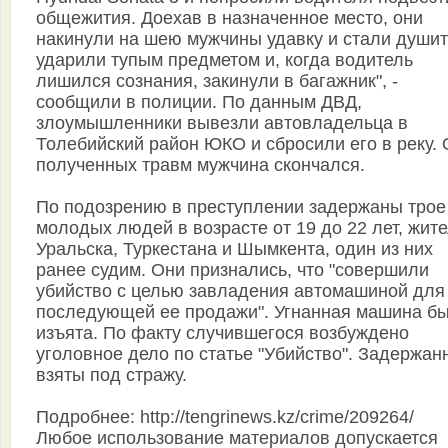
общежития. Доехав в назначенное место, они
накинули на шею мужчины удавку и стали душит
ударили тупым предметом и, когда водитель
лишился сознания, закинули в багажник", -
сообщили в полиции. По данным ДВД,
злоумышленники вывезли автовладельца в
Толебийский район ЮКО и сбросили его в реку. 
полученных травм мужчина скончался.
По подозрению в преступлении задержаны трое
молодых людей в возрасте от 19 до 22 лет, жит
Уральска, Туркестана и Шымкента, один из них
ранее судим. Они признались, что "совершили
убийство с целью завладения автомашиной для
последующей ее продажи". Угнанная машина б
изъята. По факту случившегося возбуждено
уголовное дело по статье "Убийство". Задержан
взяты под стражу.
Подробнее: http://tengrinews.kz/crime/209264/
Любое использование материалов допускается