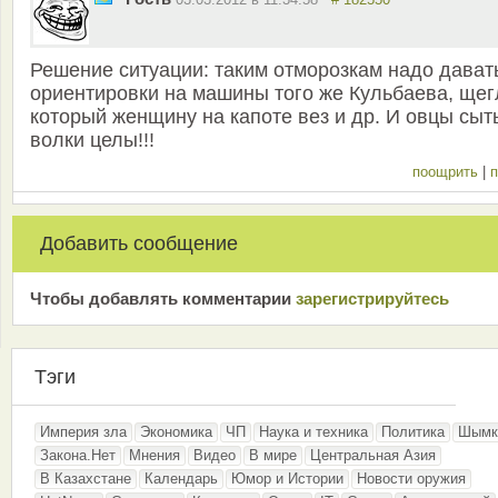
Решение ситуации: таким отморозкам надо дават
ориентировки на машины того же Кульбаева, щег
который женщину на капоте вез и др. И овцы сыт
волки целы!!!
поощрить
|
п
Добавить сообщение
Чтобы добавлять комментарии
зарeгиcтрирyйтeсь
Тэги
Империя зла
Экономика
ЧП
Наука и техника
Политика
Шымк
Закона.Нет
Мнения
Видео
В мире
Центральная Азия
В Казахстане
Календарь
Юмор и Истории
Новости оружия