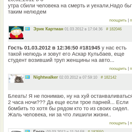
утра сбили человека на смерть и уехали,Надо бы
таким нелюдем
поощрить
|
п
Эрик Картман
01.03.2012 в 17:04:36
# 182046
Гость 01.03.2012 в 12:36:50 #181945
у нас есть
такой нелюдь и зовут его Аскар Кульбаев, еще
студент возивший труп женщины на авто...
поощрить
|
п
Nightwalker
02.03.2012 в 07:59:10
# 182142
Блеать! Я не понимаю, ну на хуй останваливатьс
2 часа ночи??? Да еще если трое парней... Если
бомбить то хотя бы рядом кто то из своих сидел.
Жаль человека, ни за что лишили жизни..
поощрить
|
п
Гость
03.03.2012 в 11:34:58
# 182550