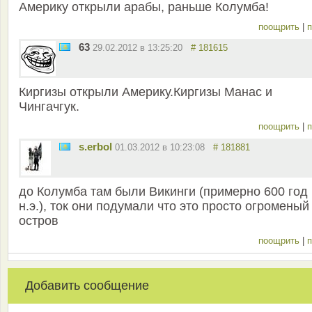
Америку открыли арабы, раньше Колумба!
поощрить
|
п
63
29.02.2012 в 13:25:20
# 181615
Киргизы открыли Америку.Киргизы Манас и
Чингачгук.
поощрить
|
п
s.erbol
01.03.2012 в 10:23:08
# 181881
до Колумба там были Викинги (примерно 600 год
н.э.), ток они подумали что это просто огроменый
остров
поощрить
|
п
Добавить сообщение