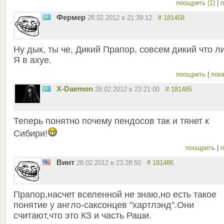
поощрить (1)
|
п
Фермер
28.02.2012 в 21:39:12
# 181458
Ну дык, ты че, Дикий Прапор, совсем дикий что л
Я в ахуе.
поощрить
|
пока
X-Daemon
28.02.2012 в 23:21:00
# 181485
Теперь понятно почему пендосов так и тянет к
Сибири!
поощрить
|
п
Винт
28.02.2012 в 23:28:50
# 181486
Прапор,насчет вселенной не знаю,но есть такое
понятие у англо-саксонцев "хартлэнд".Они
считают,что это КЗ и часть Раши.