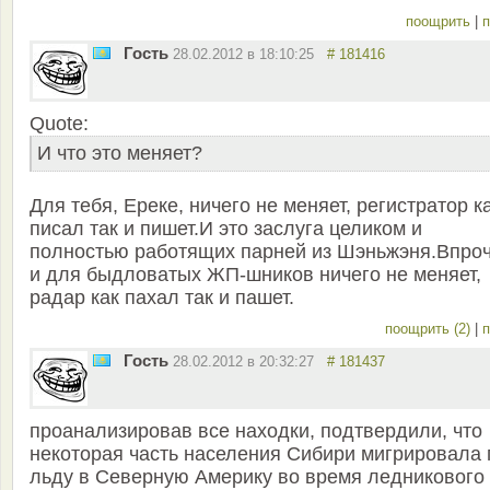
поощрить
|
п
Гость
28.02.2012 в 18:10:25
# 181416
Quote:
И что это меняет?
Для тебя, Ереке, ничего не меняет, регистратор к
писал так и пишет.И это заслуга целиком и
полностью работящих парней из Шэньжэня.Впро
и для быдловатых ЖП-шников ничего не меняет,
радар как пахал так и пашет.
поощрить (2)
|
п
Гость
28.02.2012 в 20:32:27
# 181437
проанализировав все находки, подтвердили, что
некоторая часть населения Сибири мигрировала 
льду в Северную Америку во время ледникового