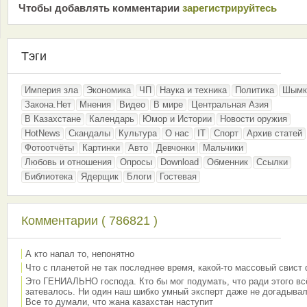
Чтобы добавлять комментарии
зарeгиcтрирyйтeсь
Тэги
Империя зла
Экономика
ЧП
Наука и техника
Политика
Шымк
Закона.Нет
Мнения
Видео
В мире
Центральная Азия
В Казахстане
Календарь
Юмор и Истории
Новости оружия
HotNews
Скандалы
Культура
О нас
IT
Спорт
Архив статей
Фотоотчёты
Картинки
Авто
Девчонки
Мальчики
Любовь и отношения
Опросы
Download
Обменник
Ссылки
Библиотека
Ядерщик
Блоги
Гостевая
Комментарии ( 786821 )
А кто напал то, непонятно
Что с планетой не так последнее время, какой-то массовый свист
Это ГЕНИАЛЬНО господа. Кто бы мог подумать, что ради этого вс
затевалось. Ни один наш шибко умный эксперт даже не догадывал
Все то думали, что жана казахстан наступит