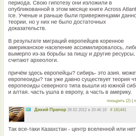
периода. Свою гипотезу они изложили в
опубликованной в этом месяце книге Across Atlant
Ice. Ученые и раньше были приверженцами данн
теории, но у них не было достаточных
доказательств.
В результате миграций европейцев коренное
американское население ассимилировалось, либ
вымерло из-за борьбы за пищу и другие ресурсы,
считают археологи.
причём здесь европейцы? сибирь- это азия. може
европеоиды? так уже давно существует теория ч
европеоиды северного типа вышли из южной сиб
и алтая. часть ушла в европу, а часть в америку.
поощрить (2)
|
п
Дикий Прапор
28.02.2012 в 20:46:18
# 181441
Так все-таки Казахстан - центр вселенной или нет