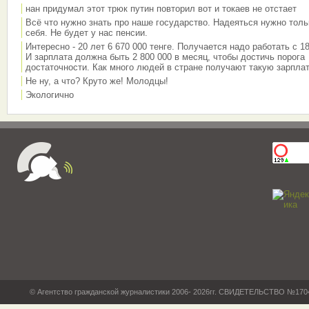
нан придумал этот трюк путин повторил вот и токаев не отстает
Всё что нужно знать про наше государство. Надеяться нужно толь
себя. Не будет у нас пенсии.
Интересно - 20 лет 6 670 000 тенге. Получается надо работать с 18
И зарплата должна быть 2 800 000 в месяц, чтобы достичь порога
достаточности. Как много людей в стране получают такую зарплат
Не ну, а что? Круто же! Молодцы!
Экологично
© Агентство гражданской журналистики 2006- 2026гг. СВИДЕТЕЛЬСТВО №17