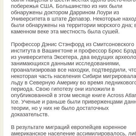
побережья США. Большинство из них были
обнаружены доктором Даррином Лоури из
Университета в штате Делавэр. Некоторые нахо
были обнаружены на территории морского дна; 
каменном веке эта местность была сушей.
Профессор Дэнис Стэнфорд из Смитсоновского
института в Вашингтоне и профессор Брюс Брэ
из университета Эксетера, два ведущих археоло
занимающихся данными исследованиями,
проанализировав все находки, подтвердили, чт
некоторая часть населения Сибири мигрировала
льду в Северную Америку во время ледниковог
периода. Свою гипотезу они изложили в
опубликованной в этом месяце книге Across Atlan
Ice. Ученые и раньше были приверженцами дан
теории, но у них не было достаточных
доказательств.
В результате миграций европейцев коренное
американское население ассимилировалось, ли