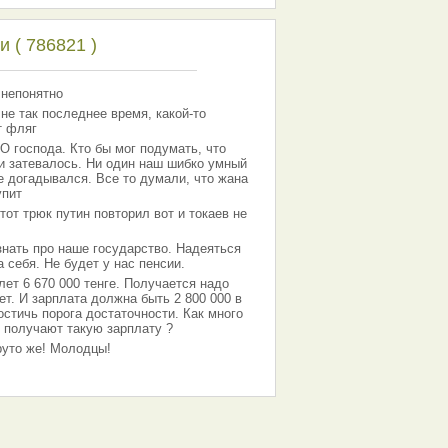
 ( 786821 )
 непонятно
 не так последнее время, какой-то
т фляг
господа. Кто бы мог подумать, что
 и затевалось. Ни один наш шибко умный
е догадывался. Все то думали, что жана
упит
тот трюк путин повторил вот и токаев не
знать про наше государство. Надеяться
 себя. Не будет у нас пенсии.
лет 6 670 000 тенге. Получается надо
ет. И зарплата должна быть 2 800 000 в
остичь порога достаточности. Как много
 получают такую зарплату ?
Круто же! Молодцы!