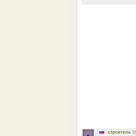
строитель
2