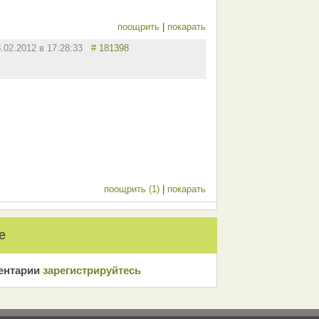
поощрить
|
покарать
8.02.2012 в 17:28:33
# 181398
поощрить (1)
|
покарать
е
ентарии
зарeгиcтрирyйтeсь