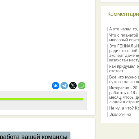
Комментарии
А кто напал то,
Что с планетой
массовый свис
Это ГЕНИАЛЬНО 
ради этого всё
эксперт даже н
казахстан наст
нан придумал э
отстает
Всё что нужно 
нужно только на
Интересно - 20 
работать с 18 л
месяц, чтобы д
людей в стране
Не ну, а что? 
Экологично
работа вашей команды