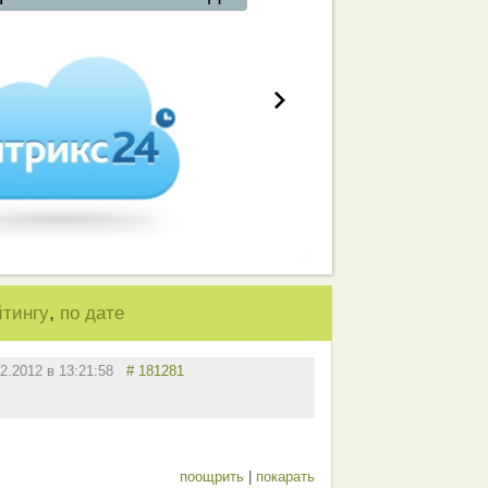
,
йтингу
по дате
02.2012 в 13:21:58
# 181281
поощрить
|
покарать