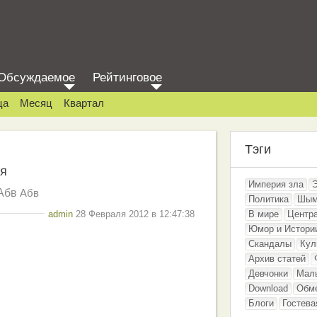
Обсуждаемое
Рейтинговое
ца
Месяц
Квартал
Тэги
я
Империя зла
Абв
Абв
Политика
Шым
admin
28 Февраля 2012 в 12:47:38
В мире
Центр
Юмор и Истори
Скандалы
Кул
Архив статей
Девчонки
Мал
Download
Обм
Блоги
Гостева