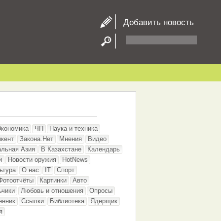
Добавить новость
Экономика
ЧП
Наука и техника
кент
Закона.Нет
Мнения
Видео
альная Азия
В Казахстане
Календарь
и
Новости оружия
HotNews
ьтура
О нас
IT
Спорт
Фотоотчёты
Картинки
Авто
ьчики
Любовь и отношения
Опросы
енник
Ссылки
Библиотека
Ядерщик
я