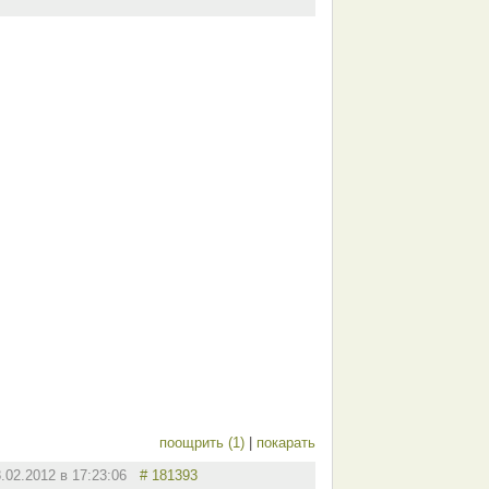
поощрить (1)
|
покарать
8.02.2012 в 17:23:06
# 181393