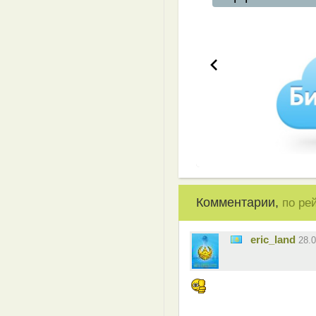
Комментарии,
по ре
eric_land
28.