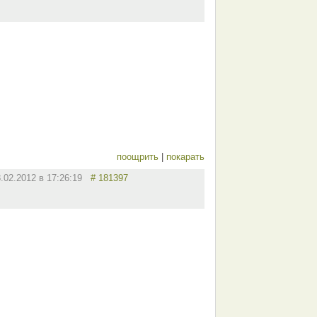
поощрить
|
покарать
8.02.2012 в 17:26:19
# 181397