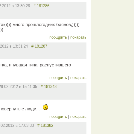
2.2012 в 13:30:26
# 181286
так)))) много прошлогодних баянов,)))))
))
поощрить
|
покарать
.2012 в 13:31:24
# 181287
етка, пнувшая типа, распустившего
поощрить
|
покарать
28.02.2012 в 15:11:35
# 181343
повернутые люди...
поощрить
|
покарать
.02.2012 в 17:03:33
# 181382