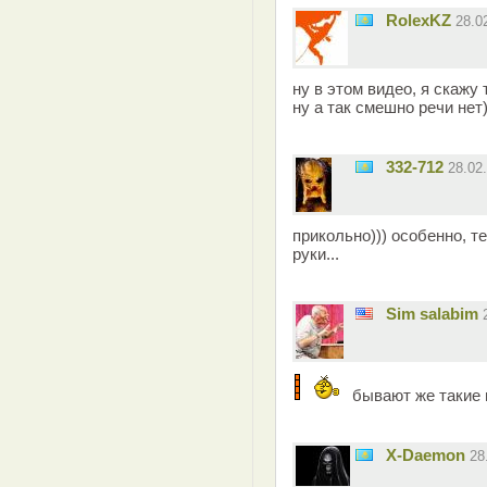
RolexKZ
28.0
ну в этом видео, я скажу 
ну а так смешно речи нет)
332-712
28.02
прикольно))) особенно, т
руки...
Sim salabim
бывают же такие 
X-Daemon
28