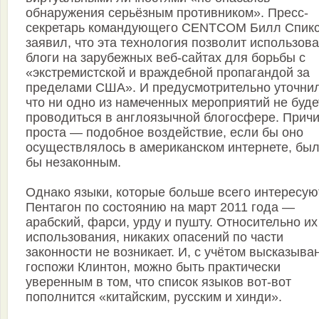
обнаружения серьёзным противником». Пресс-
секретарь командующего CENTCOM Билл Спик
заявил, что эта технология позволит использова
блоги на зарубежных веб-сайтах для борьбы с
«экстремистской и враждебной пропагандой за
пределами США». И предусмотрительно уточнил
что ни одно из намеченных мероприятий не буде
проводиться в англоязычной блогосфере. Прич
проста — подобное воздействие, если бы оно
осуществлялось в американском интернете, бы
бы незаконным.
Однако языки, которые больше всего интересую
Пентагон по состоянию на март 2011 года —
арабский, фарси, урду и пушту. Относительно их
использования, никаких опасений по части
законности не возникает. И, с учётом высказыва
госпожи Клинтон, можно быть практически
уверенным в том, что список языков вот-вот
пополнится «китайским, русским и хинди».