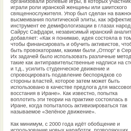
организовали ролевые игры, в которых участник
играли роли иранской женщины или шиитского
священнослужителя. Упор был сделан на важно
высмеивания политической элиты, как эффекти
инструмент ее демифологизации в глазах народ
Сайрус Сафдари, независимый иранский аналит
добавляет: «Как я понимаю, идея состояла в то
чтобы финансировать и обучить активистов, что
быть провокаторами, какими были „Отпор“ в Сер
Их задачей было использовать различные мето
такие как антиправительственные надписи на ст
и т.д., усилить студенческое движение и
спровоцировать подавление беспорядков со
стороны властей, которое затем может быть
использовано в качестве предлога для массово
восстания в Иране». Как известно, попытка
воплотить эти теории на практике состоялась в
Иране, когда попыталось активизироваться так
называемое «Зелёное движение».
Как минимум, с 2000 года идёт обобщение и
использование новых наработок, позволяющих