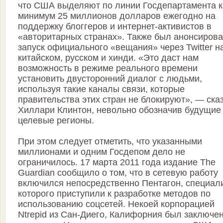
что США выделяют по линии Госдепартамента к
минимум 25 миллионов долларов ежегодно на
поддержку блоггеров и интернет-активистов в
«авторитарных странах». Также был анонсиров
запуск официального «вещания» через Twitter н
китайском, русском и хинди. «Это даст нам
возможность в режиме реального времени
установить двусторонний диалог с людьми,
используя такие каналы связи, которые
правительства этих стран не блокируют», — ска
Хиллари Клинтон, невольно обозначив будущие
целевые регионы.
При этом следует отметить, что указанными
миллионами и одним Госдепом дело не
ограничилось. 17 марта 2011 года издание The
Guardian сообщило о том, что в сетевую работу
включился непосредственно Пентагон, специал
которого приступили к разработке методов по
использованию соцсетей. Некоей корпорацией
Ntrepid из Сан-Диего, Калифорния был заключе