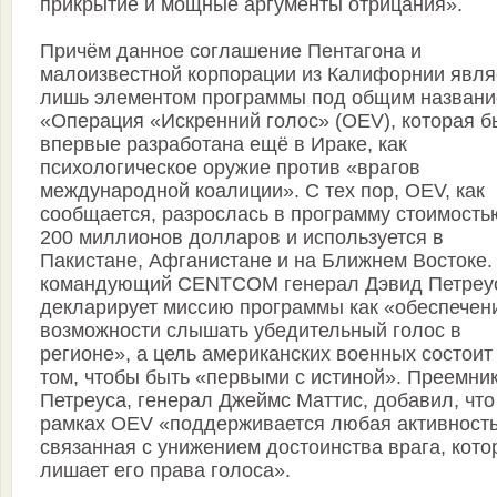
прикрытие и мощные аргументы отрицания».
Причём данное соглашение Пентагона и
малоизвестной корпорации из Калифорнии явля
лишь элементом программы под общим назван
«Операция «Искренний голос» (OEV), которая 
впервые разработана ещё в Ираке, как
психологическое оружие против «врагов
международной коалиции». С тех пор, OEV, как
сообщается, разрослась в программу стоимость
200 миллионов долларов и используется в
Пакистане, Афганистане и на Ближнем Востоке.
командующий CENTCOM генерал Дэвид Петреу
декларирует миссию программы как «обеспечен
возможности слышать убедительный голос в
регионе», а цель американских военных состоит
том, чтобы быть «первыми с истиной». Преемни
Петреуса, генерал Джеймс Маттис, добавил, что
рамках OEV «поддерживается любая активность
связанная с унижением достоинства врага, кото
лишает его права голоса».