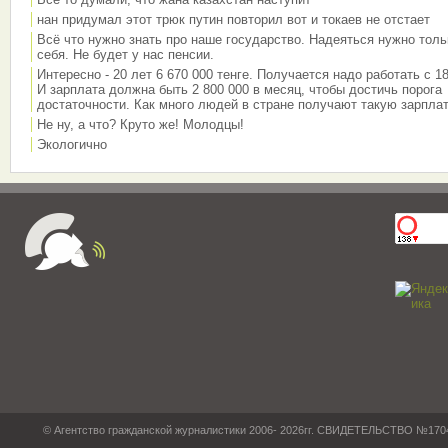
нан придумал этот трюк путин повторил вот и токаев не отстает
Всё что нужно знать про наше государство. Надеяться нужно толь
себя. Не будет у нас пенсии.
Интересно - 20 лет 6 670 000 тенге. Получается надо работать с 18
И зарплата должна быть 2 800 000 в месяц, чтобы достичь порога
достаточности. Как много людей в стране получают такую зарплат
Не ну, а что? Круто же! Молодцы!
Экологично
© Агентство гражданской журналистики 2006- 2026гг. СВИДЕТЕЛЬСТВО №17