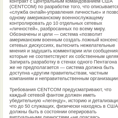
контракт с Центральным командованием США
(CENTCOM) по разработке того, что описывается
«служба онлайн-управления личностью» и позв
одному американскому военнослужащему
контролировать до 10 отдельных сетевых
«личностей», разбросанных по всему миру.
Обозначены и цели — система «позволит
американским военным создать ложный консенс
сетевых дискуссиях, вытеснить нежелательные
мнения и задушить комментарии или сообщения
которые не соответствуют их собственным целя
Запирать разработку в стенах одного Пентагона
же не предполагается — система должна быть
доступна «другим правительствам, частным
компаниям и неправительственным организации
Требования CENTCOM предусматривают, что
каждый сетевой фантом должен иметь
убедительную «легенду», историю и детализаци
что до 50 служащих, физически находясь в США
должны быть в состоянии оперировать
виртуальными личностями «не опасаясь