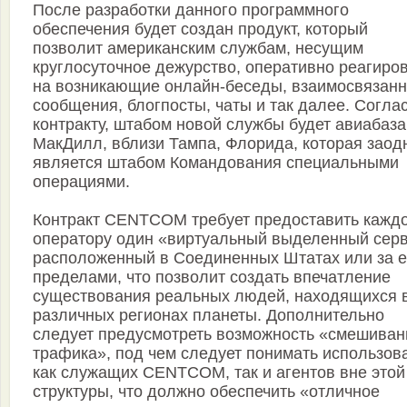
После разработки данного программного
обеспечения будет создан продукт, который
позволит американским службам, несущим
круглосуточное дежурство, оперативно реагиро
на возникающие онлайн-беседы, взаимосвязан
сообщения, блогпосты, чаты и так далее. Согла
контракту, штабом новой службы будет авиабаза
МакДилл, вблизи Тампа, Флорида, которая заод
является штабом Командования специальными
операциями.
Контракт CENTCOM требует предоставить кажд
оператору один «виртуальный выделенный серв
расположенный в Соединенных Штатах или за е
пределами, что позволит создать впечатление
существования реальных людей, находящихся 
различных регионах планеты. Дополнительно
следует предусмотреть возможность «смешиван
трафика», под чем следует понимать использов
как служащих CENTCOM, так и агентов вне этой
структуры, что должно обеспечить «отличное