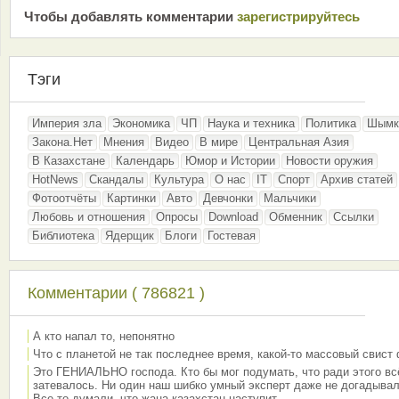
Чтобы добавлять комментарии
зарeгиcтрирyйтeсь
Тэги
Империя зла
Экономика
ЧП
Наука и техника
Политика
Шымк
Закона.Нет
Мнения
Видео
В мире
Центральная Азия
В Казахстане
Календарь
Юмор и Истории
Новости оружия
HotNews
Скандалы
Культура
О нас
IT
Спорт
Архив статей
Фотоотчёты
Картинки
Авто
Девчонки
Мальчики
Любовь и отношения
Опросы
Download
Обменник
Ссылки
Библиотека
Ядерщик
Блоги
Гостевая
Комментарии ( 786821 )
А кто напал то, непонятно
Что с планетой не так последнее время, какой-то массовый свист
Это ГЕНИАЛЬНО господа. Кто бы мог подумать, что ради этого вс
затевалось. Ни один наш шибко умный эксперт даже не догадывал
Все то думали, что жана казахстан наступит