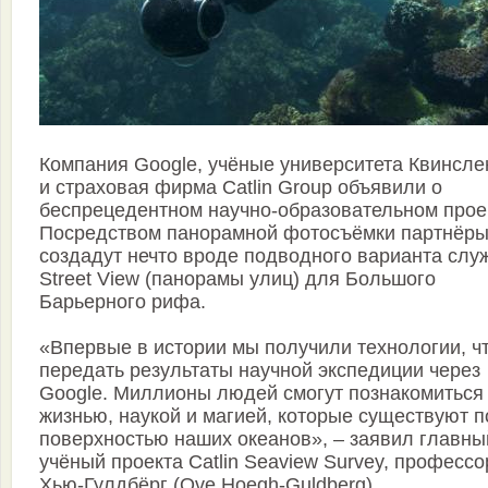
Компания Google, учёные университета Квинсле
и страховая фирма Catlin Group объявили о
беспрецедентном научно-образовательном прое
Посредством панорамной фотосъёмки партнёр
создадут нечто вроде подводного варианта слу
Street View (панорамы улиц) для Большого
Барьерного рифа.
«Впервые в истории мы получили технологии, ч
передать результаты научной экспедиции через
Google. Миллионы людей смогут познакомиться
жизнью, наукой и магией, которые существуют п
поверхностью наших океанов», – заявил главны
учёный проекта Catlin Seaview Survey, професс
Хью-Гулдбёрг (Ove Hoegh-Guldberg).