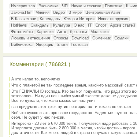
Империя зла
Экономика
ЧП
Наука и техника
Политика
Шымк
Закона.Нет
Мнения
Видео
В мире
Центральная Азия
В Казахстане
Календарь
Юмор и Истории
Новости оружия
HotNews
Скандалы
Культура
О нас
IT
Спорт
Архив статей
Фотоотчёты
Картинки
Авто
Девчонки
Мальчики
Любовь и отношения
Опросы
Download
Обменник
Ссылки
Библиотека
Ядерщик
Блоги
Гостевая
Комментарии ( 786821 )
А кто напал то, непонятно
Что с планетой не так последнее время, какой-то массовый свист
Это ГЕНИАЛЬНО господа. Кто бы мог подумать, что ради этого вс
затевалось. Ни один наш шибко умный эксперт даже не догадывал
Все то думали, что жана казахстан наступит
нан придумал этот трюк путин повторил вот и токаев не отстает
Всё что нужно знать про наше государство. Надеяться нужно толь
себя. Не будет у нас пенсии.
Интересно - 20 лет 6 670 000 тенге. Получается надо работать с 18
И зарплата должна быть 2 800 000 в месяц, чтобы достичь порога
достаточности. Как много людей в стране получают такую зарплат