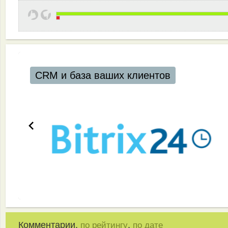
CRM и база ваших клиентов
Комментарии,
,
по рейтингу
по дате