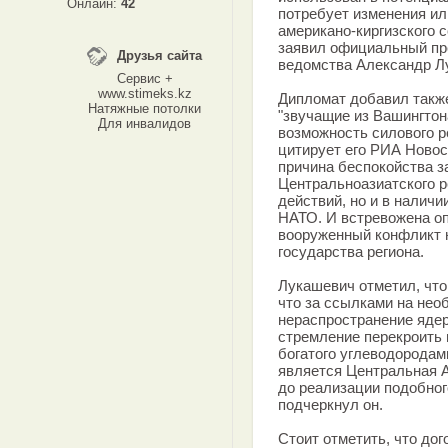
Онлайн:
42
потребует изменения ил
американо-киргизского с
заявил официальный пр
Друзья сайта
ведомства Александр Л
Сервис +
www.stimeks.kz
Дипломат добавил такж
Натяжные потолки
"звучащие из Вашингтон
Для инвалидов
возможность силового р
цитирует его РИА Новос
причина беспокойства з
Центральноазиатского р
действий, но и в налич
НАТО. И встревожена оп
вооруженный конфликт н
государства региона.
Лукашевич отметил, что
что за ссылками на нео
нераспространение яде
стремление перекроить 
богатого углеводородам
является Центральная А
до реализации подобног
подчеркнул он.
Стоит отметить, что до