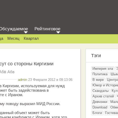
Обсуждаемое
Рейтинговое
ца
Месяц
Квартал
Тэги
сут со стороны Киргизии
Империя зла
Абв
Абв
Политика
Шым
admin
23 Февраля 2012 в 09:13:06
В мире
Центр
Юмор и Истори
 Киргизии, используемая для нужд
жет быть задействована в
Скандалы
Кул
те с Ираном.
Архив статей
Девчонки
Мал
ому поводу выразил МИД России.
Download
Обм
 данный объект может быть
Блоги
Гостева
льном конфликте с Ираном, хотя это