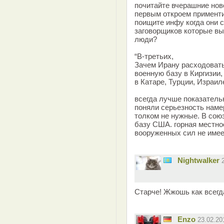
почитайте вчерашние ново
первым откроем применти
поищите инфу когда они 
заговорщиков которые в
люди?
“В-третьих,
Зачем Ирану расходовать
военную базу в Киргизии
в Катаре, Турции, Израил
всегда лучше показатель
поняли серьезность наме
толком не нужные. В союз
базу США. горная местно
вооруженных сил не имее
Nightwalker
Старче! Жжошь как всегда
Enzo
23.02.2