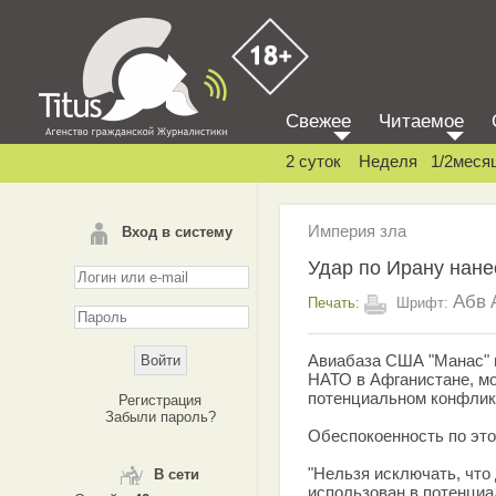
Свежее
Читаемое
2 суток
Неделя
1/2меся
Империя зла
Вход в систему
Удар по Ирану нане
Абв
Печать:
Шрифт:
Авиабаза США "Манас" в
НАТО в Афганистане, мо
потенциальном конфлик
Регистрация
Забыли пароль?
Обеспокоенность по эт
"Нельзя исключать, что
В сети
использован в потенциа