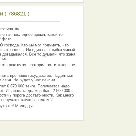
 ( 786821 )
 непонятно
 не так последнее время, какой-то
т фляг
господа. Кто бы мог подумать, что
 и затевалось. Ни один наш шибко умный
е догадывался. Все то думали, что жана
упит
тот трюк путин повторил вот и токаев не
знать про наше государство. Надеяться
 себя. Не будет у нас пенсии.
лет 6 670 000 тенге. Получается надо
ет. И зарплата должна быть 2 800 000 в
остичь порога достаточности. Как много
 получают такую зарплату ?
Круто же! Молодцы!