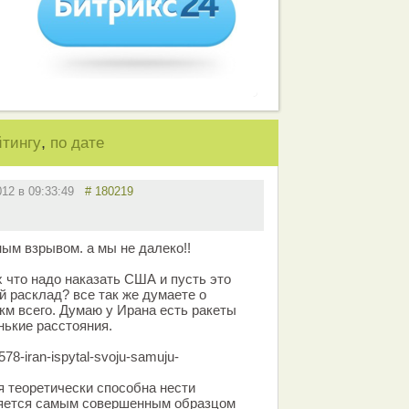
,
йтингу
по дате
012 в 09:33:49
# 180219
ным взрывом. а мы не далеко!!
 что надо наказать США и пусть это
й расклад? все так же думаете о
км всего. Думаю у Ирана есть ракеты
ькие расстояния.
78-iran-ispytal-svoju-samuju-
я теоретически способна нести
ляется самым совершенным образцом