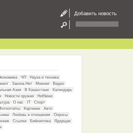
Добавить новость
Экономика
ЧП
Наука и техника
кент
Закона.Нет
Мнения
Видео
альная Азия
В Казахстане
Календарь
и
Новости оружия
HotNews
ьтура
О нас
IT
Спорт
Фотоотчёты
Картинки
Авто
ьчики
Любовь и отношения
Опросы
енник
Ссылки
Библиотека
Ядерщик
я