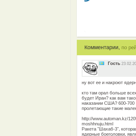
Комментарии,
по ре
Гость
23.02.2
ну вот ее и накроют ядер
кто там орал больше всех
будет Иран? как вам тако
наказании США? 600-700 
пролетающие такие мален
http://www.automan.kz/1205
moshhnuju.html
Ракета "Шахаб-3", котора
ядерные боеголовки, яв