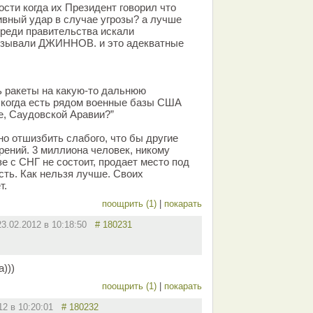
сти когда их Президент говорил что
вный удар в случае угрозы? а лучше
среди правительства искали
ызывали ДЖИННОВ. и это адекватные
 ракеты на какую-то дальнюю
, когда есть рядом военные базы США
е, Саудовской Аравии?”
но отшизбить слабого, что бы другие
рений. 3 миллиона человек, никому
е с СНГ не состоит, продает место под
сть. Как нельзя лучше. Своих
т.
поощрить (1)
|
покарать
23.02.2012 в 10:18:50
# 180231
)))
поощрить (1)
|
покарать
012 в 10:20:01
# 180232