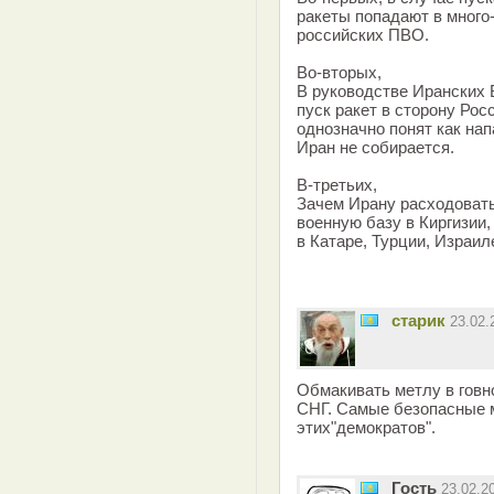
ракеты попадают в много
российских ПВО.
Во-вторых,
В руководстве Иранских В
пуск ракет в сторону Рос
однозначно понят как нап
Иран не собирается.
В-третьих,
Зачем Ирану расходовать
военную базу в Киргизии
в Катаре, Турции, Израи
старик
23.02
Обмакивать метлу в говно
СНГ. Самые безопасные м
этих"демократов".
Гость
23.02.2