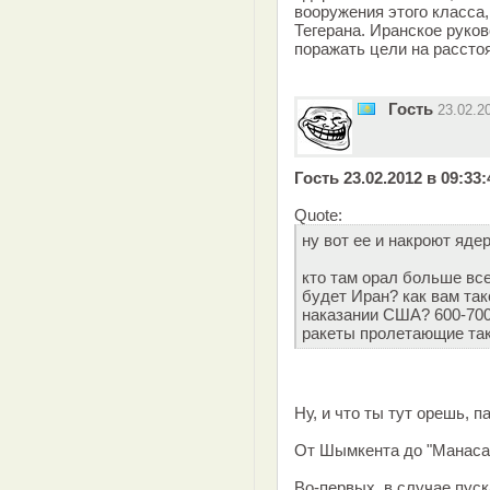
вооружения этого класса
Тегерана. Иранское руков
поражать цели на рассто
Гость
23.02.2
Гость 23.02.2012 в 09:33
Quote:
ну вот ее и накроют яде
кто там орал больше все
будет Иран? как вам так
наказании США? 600-700
ракеты пролетающие так
Ну, и что ты тут орешь, 
От Шымкента до "Манаса" 
Во-первых, в случае пуск