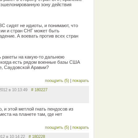
-эшелонированную зону действия
С сидят не идиоты, и понимают, что
сии и стран СНГ может быть
адение. А воевать против всех стран
 ракеты на какую-то дальнюю
, когда есть рядом военные базы США
ле, Саудовской Аравии?
поощрить (5)
|
покарать
.2012 в 10:13:49
# 180227
, и этой метлой гнать пендосов из
еста на планете там, где нет
поощрить (5)
|
покарать
012 в 10:14:22
# 180228