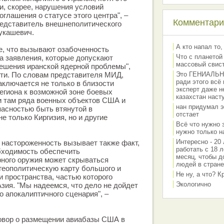
и, скорее, нарушения условий
оглашения о статусе этого центра", –
Комментарии
едставитель внешнеполитического
укашевич.
А кто напал то,
е, что вызывают озабоченность
Что с планетой
а заявления, которые допускают
массовый свис
ешения иранской ядерной проблемы",
ти. По словам представителя МИД,
Это ГЕНИАЛЬНО 
ради этого всё
аключается не только в близости
эксперт даже н
егиона к возможной зоне боевых
казахстан наст
ии там ряда военных объектов США и
нан придумал э
асностью быть втянутой в
отстает
е только Киргизия, но и другие
Всё что нужно 
нужно только на
Интересно - 20 
 настороженность вызывает также факт,
работать с 18 л
бходимость обеспечить
месяц, чтобы д
рного оружия может скрываться
людей в стране
геополитическую карту большого и
Не ну, а что? 
и пространства, частью которого
Экологично
зия. "Мы надеемся, что дело не дойдет
о апокалиптичного сценария", –
говор о размещении авиабазы США в