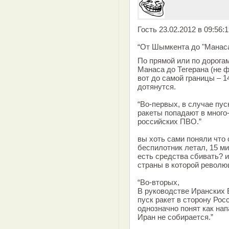
Гость 23.02.2012 в 09:56:
“От Шымкента до "Манаса"
По прямой или по дорога
Манаса до Тегерана (не ф
вот до самой границы – 1
дотянутся.
“Во-первых, в случае пус
ракеты попадают в много
российских ПВО.”
вы хоть сами поняли что 
беспилотник летал, 15 ми
есть средства сбивать? и
страны в которой револю
“Во-вторых,
В руководстве Иранских В
пуск ракет в сторону Рос
однозначно понят как нап
Иран не собирается.”