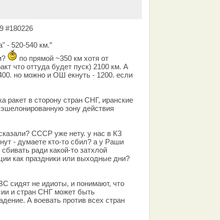
19 #180226
 - 520-540 км.”
м?
по прямой ~350 км хотя от
акт что оттуда будет пуск) 2100 км. А
400. но можно и ОШ екнуть - 1200. если
ка ракет в сторону стран СНГ, иранские
-эшелонированную зону действия
сказали? СССР уже нету. у нас в КЗ
нут - думаете кто-то сбил? а у Раши
 сбивать ради какой-то затхлой
ции как праздники или выходные дни?
С сидят не идиоты, и понимают, что
сии и стран СНГ может быть
адение. А воевать против всех стран