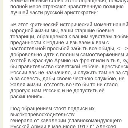
Замечательные слова этого обращения, пожалуй
полной мере отражают нравственную позицию
лучшей части русской аристократии:
«В этот критический исторический момент наше
народной жизни мы, ваши старшие боевые
товарищи, обращаемся к вашим чувствам любви
преданности к Родине и взываем к вам с
настоятельной просьбой забыть все обиды, <…
добровольно идти с полным самоотвержением 
охотой в Красную Армию на фронт или в тыл, ку
бы правительство Советской Рабоче- Крестьянс
России вас не назначило, и служить там не за ст
а за совесть, дабы своею честною службою, не
жалея жизни, отстоять во что бы то ни стало
дорогую нам Россию и не допустить её
расхищения».
Под обращением стоят подписи их
высокопревосходительств:
генерала от кавалерии (главнокомандующего
Русской Армии в мае-июле 1917 г.) Алексея