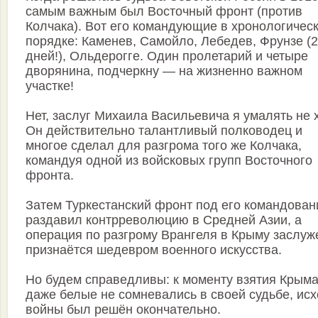
самым важным был Восточный фронт (против
Колчака). Вот его командующие в хронологичес
порядке: Каменев, Самойло, Лебедев, Фрунзе (
дней!), Ольдерогге. Один пролетарий и четыре
дворянина, подчеркну — на жизненно важном
участке!
Нет, заслуг Михаила Васильевича я умалять не х
Он действительно талантливый полководец и
многое сделал для разгрома того же Колчака,
командуя одной из войсковых групп Восточного
фронта.
Затем Туркестанский фронт под его командова
раздавил контрреволюцию в Средней Азии, а
операция по разгрому Врангеля в Крыму заслуж
признаётся шедевром военного искусства.
Но будем справедливы: к моменту взятия Крым
даже белые не сомневались в своей судьбе, ис
войны был решён окончательно.