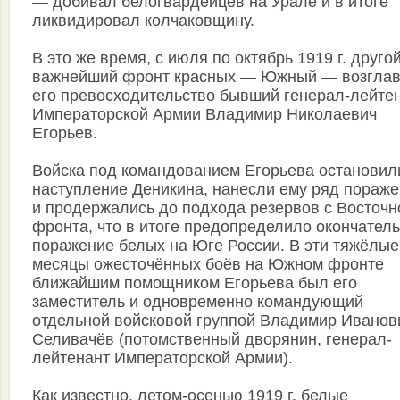
— добивал белогвардейцев на Урале и в итоге
ликвидировал колчаковщину.
В это же время, с июля по октябрь 1919 г. друго
важнейший фронт красных — Южный — возгла
его превосходительство бывший генерал-лейте
Императорской Армии Владимир Николаевич
Егорьев.
Войска под командованием Егорьева остановил
наступление Деникина, нанесли ему ряд пораж
и продержались до подхода резервов с Восточн
фронта, что в итоге предопределило окончател
поражение белых на Юге России. В эти тяжёлые
месяцы ожесточённых боёв на Южном фронте
ближайшим помощником Егорьева был его
заместитель и одновременно командующий
отдельной войсковой группой Владимир Иванов
Селивачёв (потомственный дворянин, генерал-
лейтенант Императорской Армии).
Как известно, летом-осенью 1919 г. белые