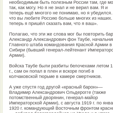
необходимым быть полезным России там, где мог
так, как могу. Но я не знал и не верил вам. Я и
теперь ещё многого не понимаю, но я убедилс
что вы любите Россию больше многих из наших.
теперь я пришёл сказать вам, что я ваш».
Полагаю, что эти же слова мог бы повторить ба
Александр Александрович фон Таубе, начальни
Главного штаба командования Красной Армии в
Сибири (бывший генерал-лейтенант Император
Армии).
Войска Таубе были разбиты белочехами летом 
г., сам он попал в плен и вскоре погиб в
колчаковской тюрьме в камере смертников.
А уже спустя год другой «красный барон»—
Владимир Александрович Ольдерогге (также
потомственный дворянин, генерал-майор
Императорской Армии), с августа 1919 г. по янв
1920 г. командующий Восточным фронтом красн