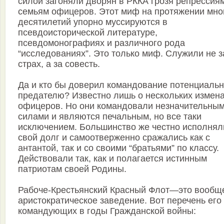
силой загоняли дворян в РККА грозя репрессия
семьям офицеров. Этот миф на протяжении мно
десятилетий упорно муссируются в
псевдоисторической литературе,
псевдомонографиях и различного рода
“исследованиях”. Это только миф. Служили не з
страх, а за совесть.
Да и кто бы доверил командование потенциаль
предателю? Известно лишь о нескольких измен
офицеров. Но они командовали незначительны
силами и являются печальным, но все таки
исключением. Большинство же честно исполнял
свой долг и самоотверженно сражались как с
антантой, так и со своими “братьями” по классу.
Действовали так, как и полагается истинным
патриотам своей Родины.
Рабоче-Крестьянский Красный Флот—это вообщ
аристократическое заведение. Вот перечень его
командующих в годы Гражданской войны: