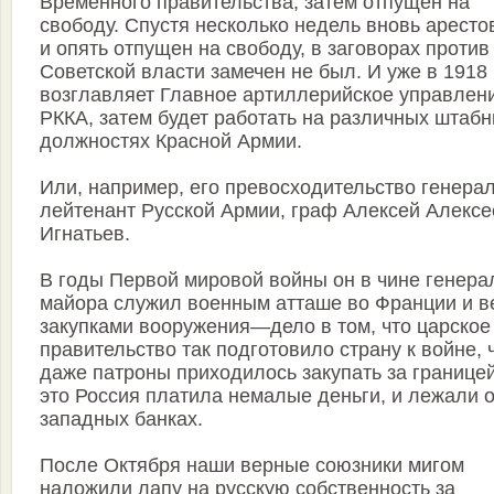
Временного правительства, затем отпущен на
свободу. Спустя несколько недель вновь аресто
и опять отпущен на свободу, в заговорах против
Советской власти замечен не был. И уже в 1918 г
возглавляет Главное артиллерийское управлен
РККА, затем будет работать на различных штаб
должностях Красной Армии.
Или, например, его превосходительство генерал
лейтенант Русской Армии, граф Алексей Алексе
Игнатьев.
В годы Первой мировой войны он в чине генера
майора служил военным атташе во Франции и в
закупками вооружения—дело в том, что царское
правительство так подготовило страну к войне, 
даже патроны приходилось закупать за границей
это Россия платила немалые деньги, и лежали о
западных банках.
После Октября наши верные союзники мигом
наложили лапу на русскую собственность за