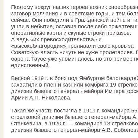
Поэтому вокруг наших героев возник своеобраз
заговор молчания и в советские годы, и тем бо
сейчас. Они победили в Гражданской войне и ти
ушли в небытие, оставив после себя пожелтевш
оперативные карты и скупые строки приказов.
А ведь «их превосходительства» и
«высокоблагородия» проливали свою кровь за
Советскую власть ничуть не хуже пролетариев. 
барона Таубе уже упоминалось, но это пример н
единственный.
Весной 1919 г. в боях под Ямбургом белогвард
захватили в плен и казнили комбрига 19 стрелк
дивизии бывшего генерал - майора Императорс
Армии А.П. Николаева.
Такая же участь постигла в 1919 г. командира 55
стрелковой дивизии бывшего генерал-майора А.
Станкевича, в 1920 г. — командира 13 стрелков
дивизии бывшего генерал-майора А.В. Соболев