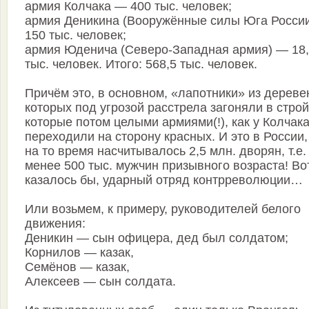
армия Колчака — 400 тыс. человек;
армия Деникина (Вооружённые силы Юга Росси
150 тыс. человек;
армия Юденича (Северо-Западная армия) — 18
тыс. человек. Итого: 568,5 тыс. человек.
Причём это, в основном, «лапотники» из дереве
которых под угрозой расстрела загоняли в строй
которые потом целыми армиями(!), как у Колчака
переходили на сторону красных. И это в России,
на то время насчитывалось 2,5 млн. дворян, т.е.
менее 500 тыс. мужчин призывного возраста! Вот
казалось бы, ударный отряд контрреволюции…
Или возьмем, к примеру, руководителей белого
движения:
Деникин — сын офицера, дед был солдатом;
Корнилов — казак,
Семёнов — казак,
Алексеев — сын солдата.