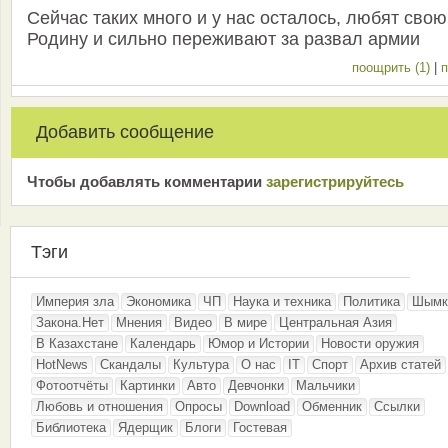
Сейчас таких много и у нас осталось, любят свою
Родину и сильно переживают за развал армии
поощрить (1)
|
п
Добавить сообщение
Чтобы добавлять комментарии
зарeгиcтрирyйтeсь
Тэги
Империя зла
Экономика
ЧП
Наука и техника
Политика
Шымк
Закона.Нет
Мнения
Видео
В мире
Центральная Азия
В Казахстане
Календарь
Юмор и Истории
Новости оружия
HotNews
Скандалы
Культура
О нас
IT
Спорт
Архив статей
Фотоотчёты
Картинки
Авто
Девчонки
Мальчики
Любовь и отношения
Опросы
Download
Обменник
Ссылки
Библиотека
Ядерщик
Блоги
Гостевая