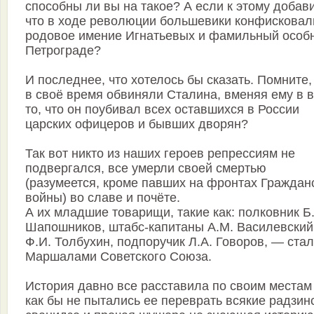
способны ли вы на такое? А если к этому добави
что в ходе революции большевики конфисковал
родовое имение Игнатьевых и фамильный особн
Петрограде?
И последнее, что хотелось бы сказать. Помните,
в своё время обвиняли Сталина, вменяя ему в 
то, что он поубивал всех оставшихся в России
царских офицеров и бывших дворян?
Так вот никто из наших героев репрессиям не
подвергался, все умерли своей смертью
(разумеется, кроме павших на фронтах Граждан
войны) во славе и почёте.
А их младшие товарищи, такие как: полковник Б
Шапошников, штабс-капитаны А.М. Василевский
Ф.И. Толбухин, подпоручик Л.А. Говоров, — ста
Маршалами Советского Союза.
История давно все расставила по своим местам
как бы не пытались ее переврать всякие радзин