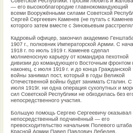
Советской Республики. Просим любить и жалова
— его высокоблагородие главнокомандующий
всеми Вооружёнными силами Советской Респуб
Сергей Сергеевич Каменев (не путать с Камене
которого затем вместе с Зиновьевым расстрелял
Кадровый офицер, закончил академию Генштаба
1907 г., полковник Императорской Армии. С нач
1918 г. по июль 1919 г. Каменев сделал
молниеносную карьеру от командира пехотной
дивизии до командующего Восточным фронтом 
наконец, с июля 1919 г. и до конца Гражданской
войны занимал пост, который в годы Великой
Отечественной войны будет занимать Сталин. С
июля 1919г. ни одна операция сухопутных и мор
сил Советской Республики не обходилась без ег
непосредственного участия.
Большую помощь Сергею Сергеевичу оказывал 
непосредственный подчинённый — его
превосходительство начальник Полевого штаба
Красной Армии Павел Павлович Лебедев,