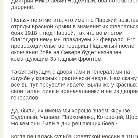
Дмитрий Николаевич Надёжный, оба потомстве
дворяне.
Нельзя не отметить, что именно Парский возгла
отряды Красной Армии в знаменитых февральск
боях 1918 г. под Нарвой, так что во многом
благодаря нему мы празднуем 23 февраля. Его
превосходительство товарищ Надёжный после
окончания боёв на Севере будет назначен
командующим Западным фронтом.
Такая ситуация с дворянами и генералами на
службе у красных практически везде. Нам скажу
всё вы тут преувеличиваете. Были же у красных
свои талантливые военачальники и не из дворя
генералов.
Да, были, их имена мы хорошо знаем: Фрунзе,
Будённый, Чапаев, Пархоменко, Котовский, Щор
Но кем они были в дни решающих боёв?
Когда решалась судьба Советской России в 1919 