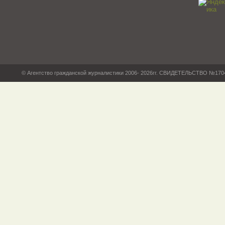
© Агентство гражданской журналистики 2006- 2026гг. СВИДЕТЕЛЬСТВО №17