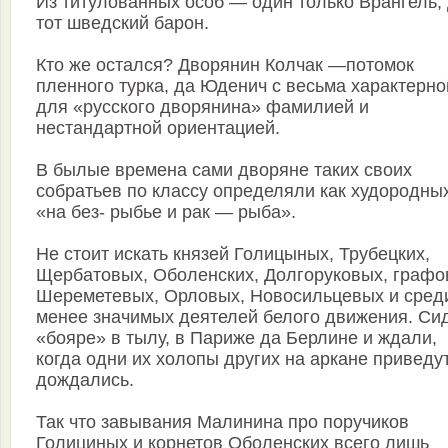
Из титулованных особ — один только Врангель, 
тот шведский барон.
Кто же остался? Дворянин Колчак —потомок
пленного турка, да Юденич с весьма характерно
для «русского дворянина» фамилией и
нестандартной ориентацией.
В былые времена сами дворяне таких своих
собратьев по классу определяли как худородны
«на без- рыбье и рак — рыба».
Не стоит искать князей Голицыных, Трубецких,
Щербатовых, Оболенских, Долгоруковых, графо
Шереметевых, Орловых, Новосильцевых и сред
менее значимых деятелей белого движения. Си
«бояре» в тылу, в Париже да Берлине и ждали,
когда одни их холопы других на аркане приведут
дождались.
Так что завывания Малинина про поручиков
Голициных и корнетов Оболенских всего лишь