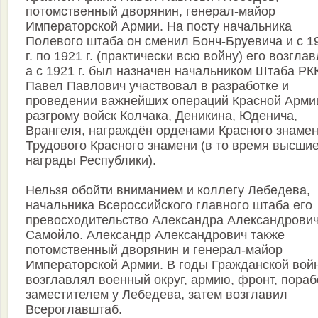
потомственный дворянин, генерал-майор
Императорской Армии. На посту начальника
Полевого штаба он сменил Бонч-Бруевича и с 1
г. по 1921 г. (практически всю войну) его возгла
а с 1921 г. был назначен начальником Штаба РК
Павел Павлович участвовал в разработке и
проведении важнейших операций Красной Арми
разгрому войск Колчака, Деникина, Юденича,
Врангеля, награждён орденами Красного знамен
Трудового Красного знамени (в то время высши
награды Республики).
Нельзя обойти вниманием и коллегу Лебедева,
начальника Всероссийского главного штаба его
превосходительство Александра Александрови
Самойло. Александр Александрович также
потомственный дворянин и генерал-майор
Императорской Армии. В годы Гражданской вой
возглавлял военный округ, армию, фронт, пора
заместителем у Лебедева, затем возглавил
Всероглавштаб.