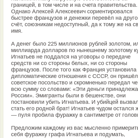
границей, в том числе и на счета правительства.
Однако Алексей Алексеевич сориентировался
быстрее французов и денежки перевёл на друго
счёт, союзникам недоступный, да к тому же на с
имя.
А денег было 225 миллионов рублей золотом, и
миллиарда долларов по нынешнему золотому ку
Игнатьев не поддался на уговоры о передаче
средств ни со стороны белых, ни со стороны
французов. После того как Франция установила
дипломатические отношения с СССР, он пришёл
советское посольство и скромненько передал че
всю сумму со словами: «Эти деньги принадлежа
России». Эмигранты были в бешенстве, они
постановили убить Игнатьева. И убийцей вызва
стать его родной брат! Игнатьев чудом остался 
— пуля пробила фуражку в сантиметре от голов
Предложим каждому из вас мысленно примерит
себя фуражку графа Игнатьева и подумать,