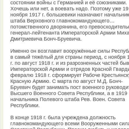
состоянии войны с Германией и её союзниками.
Хочешь или нет, а воевать надо. Поэтому уже 19
ноября 1917 г. большевики назначают начальни
штаба Верховного главнокомандующего…
потомственного дворянина, его превосходитель
генерал-лейтенанта Императорской Армии Мих
Дмитриевича Бонч-Бруевича.
Именно он возглавит вооружённые силы Респуб
в самый тяжёлый для страны период, с ноября 
г. по август 1918 г. и из разрозненных частей б
Императорской Армии и отрядов Красной Гварди
февралю 1918 г. сформирует Рабоче Крестьянс
Красную Армию. С марта по август М.Д. Бонч-
Бруевич будет занимать пост военного руководи
Высшего Военного Совета Республики, а в 1919 
начальника Полевого штаба Рев. Воен. Совета
Республики.
В конце 1918 г. была учреждена должность
главнокомандующего всеми Вооруженными сил