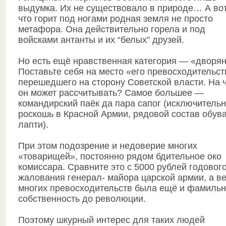
выдумка. Их не существовало в природе… А вот
что горит под ногами родная земля не просто
метафора. Она действительно горела и под
войсками антанты и их “белых” друзей.
Но есть ещё нравственная категория — «дворян
Поставьте себя на место «его превосходительст
перешедшего на сторону Советской власти. На 
он может рассчитывать? Самое большее —
командирский паёк да пара сапог (исключитель
роскошь в Красной Армии, рядовой состав обув
лапти).
При этом подозрение и недоверие многих
«товарищей», постоянно рядом бдительное око
комиссара. Сравните это с 5000 рублей годовог
жалования генерал- майора царской армии, а ве
многих превосходительств была ещё и фамиль
собственность до революции.
Поэтому шкурный интерес для таких людей