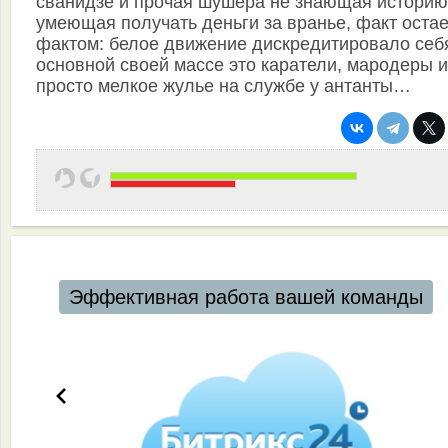
сванидзе и прочая шушера не знающая историю
умеющая получать деньги за вранье, факт остае
фактом: белое движение дискредитировало себ
основной своей массе это каратели, мародеры и
просто мелкое жулье на службе у антанты…
Автоматизация ресторанов и кафе