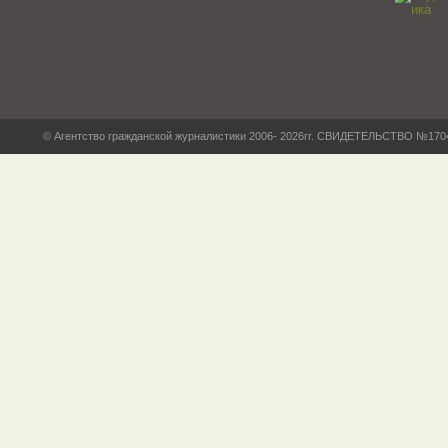
© Агентство гражданской журналистики 2006- 2026гг. СВИДЕТЕЛЬСТВО №17