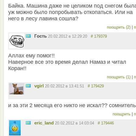
Байка. Машина даже не целиком под снегом была
уж можно было попробывать откопаться. Или на
него в лесу лавина сошла?
поощрить (2)
|
п
Гость
20.02.2012 в 12:29:20
# 179379
Аллах ему помог!!
Наверное все это время делал Намаз и читал
Коран!!
поощрить (1)
|
п
vgirl
20.02.2012 в 13:41:51
# 179429
и за эти 2 месяца его никто не искал?? сомнител
поощрить
|
п
eric_land
20.02.2012 в 14:03:04
# 179446