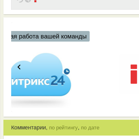
Комментарии,
,
по рейтингу
по дате