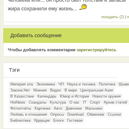
человека или... он просто был толстым и запасы
жира сохранили ему жизнь...
поощрить (2)
|
п
Добавить сообщение
Чтобы добавлять комментарии
зарeгиcтрирyйтeсь
Тэги
Империя зла
Экономика
ЧП
Наука и техника
Политика
Шымк
Закона.Нет
Мнения
Видео
В мире
Центральная Азия
В Казахстане
Календарь
Юмор и Истории
Новости оружия
HotNews
Скандалы
Культура
О нас
IT
Спорт
Архив статей
Фотоотчёты
Картинки
Авто
Девчонки
Мальчики
Любовь и отношения
Опросы
Download
Обменник
Ссылки
Библиотека
Ядерщик
Блоги
Гостевая