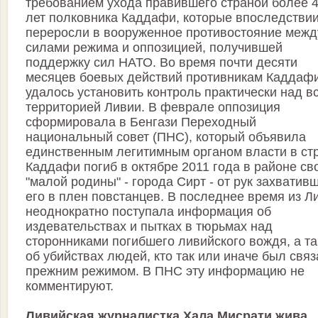
требованием ухода правившего страной более 
лет полковника Каддафи, которые впоследстви
переросли в вооруженное противостояние межд
силами режима и оппозицией, получившей
поддержку сил НАТО. Во время почти десяти
месяцев боевых действий противникам Каддаф
удалось установить контроль практически над в
территорией Ливии. В феврале оппозиция
сформировала в Бенгази Переходный
национальный совет (ПНС), который объявила
единственным легитимным органом власти в ст
Каддафи погиб в октябре 2011 года в районе св
"малой родины" - города Сирт - от рук захватив
его в плен повстанцев. В последнее время из Л
неоднократно поступала информация об
издевательствах и пытках в тюрьмах над
сторонниками погибшего ливийского вождя, а т
об убийствах людей, кто так или иначе был связ
прежним режимом. В ПНС эту информацию не
комментируют.
Ливийская журналистка Хала Мисрати жива