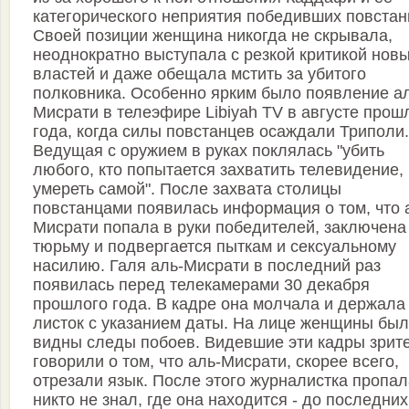
категорического неприятия победивших повстан
Своей позиции женщина никогда не скрывала,
неоднократно выступала с резкой критикой нов
властей и даже обещала мстить за убитого
полковника. Особенно ярким было появление а
Мисрати в телеэфире Libiyah TV в августе прош
года, когда силы повстанцев осаждали Триполи.
Ведущая с оружием в руках поклялась "убить
любого, кто попытается захватить телевидение,
умереть самой". После захвата столицы
повстанцами появилась информация о том, что 
Мисрати попала в руки победителей, заключена
тюрьму и подвергается пыткам и сексуальному
насилию. Галя аль-Мисрати в последний раз
появилась перед телекамерами 30 декабря
прошлого года. В кадре она молчала и держала
листок с указанием даты. На лице женщины бы
видны следы побоев. Видевшие эти кадры зрит
говорили о том, что аль-Мисрати, скорее всего,
отрезали язык. После этого журналистка пропал
никто не знал, где она находится - до последних