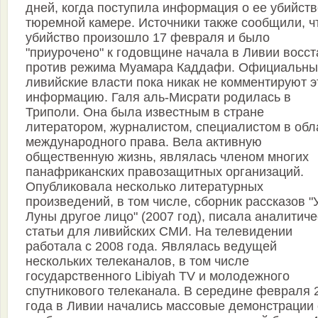
дней, когда поступила информация о ее убийств
тюремной камере. Источники также сообщили, ч
убийство произошло 17 февраля и было
"приурочено" к годовщине начала в Ливии восс
против режима Муамара Каддафи. Официальны
ливийские власти пока никак не комментируют э
информацию. Галя аль-Мисрати родилась в
Триполи. Она была известным в стране
литератором, журналистом, специалистом в обл
международного права. Вела активную
общественную жизнь, являлась членом многих
панафриканских правозащитных организаций.
Опубликовала несколько литературных
произведений, в том числе, сборник рассказов "
Луны другое лицо" (2007 год), писала аналитич
статьи для ливийских СМИ. На телевидении
работала с 2008 года. Являлась ведущей
нескольких телеканалов, в том числе
государственного Libiyah TV и молодежного
спутникового телеканала. В середине февраля 
года в Ливии начались массовые демонстрации 