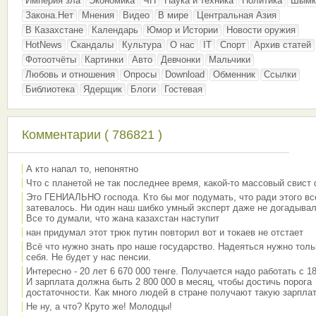
Империя зла
Экономика
ЧП
Наука и техника
Политика
Шымк
Закона.Нет
Мнения
Видео
В мире
Центральная Азия
В Казахстане
Календарь
Юмор и Истории
Новости оружия
HotNews
Скандалы
Культура
О нас
IT
Спорт
Архив статей
Фотоотчёты
Картинки
Авто
Девчонки
Мальчики
Любовь и отношения
Опросы
Download
Обменник
Ссылки
Библиотека
Ядерщик
Блоги
Гостевая
Комментарии ( 786821 )
А кто напал то, непонятно
Что с планетой не так последнее время, какой-то массовый свист
Это ГЕНИАЛЬНО господа. Кто бы мог подумать, что ради этого вс
затевалось. Ни один наш шибко умный эксперт даже не догадывал
Все то думали, что жана казахстан наступит
нан придумал этот трюк путин повторил вот и токаев не отстает
Всё что нужно знать про наше государство. Надеяться нужно толь
себя. Не будет у нас пенсии.
Интересно - 20 лет 6 670 000 тенге. Получается надо работать с 18
И зарплата должна быть 2 800 000 в месяц, чтобы достичь порога
достаточности. Как много людей в стране получают такую зарплат
Не ну, а что? Круто же! Молодцы!