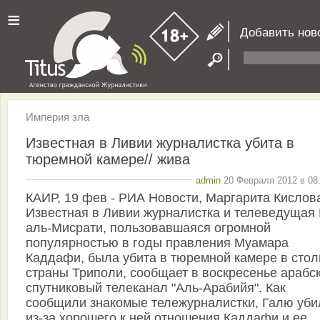
≡
Добавить нов
Империя зла
Известная в Ливии журналистка убита в
тюремной камере// жива
admin
20 Февраля 2012 в 08:
КАИР, 19 фев - РИА Новости, Маргарита Кислов
Известная в Ливии журналистка и телеведущая
аль-Мисрати, пользовавшаяся огромной
популярностью в годы правления Муамара
Каддафи, была убита в тюремной камере в стол
страны Триполи, сообщает в воскресенье арабс
спутниковый телеканал "Аль-Арабийя". Как
сообщили знакомые тележурналистки, Галю уби
из-за хорошего к ней отношения Каддафи и ее