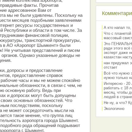
 имени коллектива аэропорта,
, правдивые факты. Прочитав
ние адресованное Вам от
Комментарии
рта мы не были удивлены. Поскольку на
шести месяцев подобными заявлениями
тернет ресурсы государственных и
А кто напал то,
й Республики и области в том числе. За
Что с планетой
отрудниками финансовой полиции,
массовый свис
рокуратуры, транспортной прокуратуры,
Это ГЕНИАЛЬНО 
та в АО «Аэропорт Шымкент» были
ради этого всё
к! Не учитывая представлений и писем
эксперт даже н
 органов. Однако указанные доводы не
казахстан наст
дения.
нан придумал э
отстает
ки, допросы и предоставление
Всё что нужно 
нтов, предоставление справок
нужно только на
рабочие часы и мы не можем спокойно
Интересно - 20 
нальные обязанности, в связи с чем, не
работать с 18 л
ю основную работу. Ведь при
месяц, чтобы д
ках и допросах могут быть допущены
людей в стране
своих основных обязанностей. Что
Не ну, а что? 
ьным последствиям, поскольку
Экологично
а не может сосредоточить мысли на
ается такое мнение, что группа лиц
тельность аэропорта города Шымкент.
 подобного рода обращений подрывают
эропорта г. Шымкент.