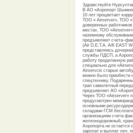
Здравствуйте Нурсулта
В АО «Аэропорт Шымкен
10 лет процветает корр
ТОО « Airserver», ТОО «
доверенных работников 
местах. ТОО «Airserver
наземному обслуживани
предъявляют счета–фак
(Air D.E.T.A. А/К EAST 
представляясь дочерне
службы ПДСП, а Аэропо
работу проделанную ра
специально для «Airser
Airservcis старые автоб
можно было приобести 
спецтехнику. Подаренн
трап самолетный переда
предъявляет АО «Аэропо
Через ТОО «Airserver» п
предусмотрен меморанд
основными ресурсодерж
складами ГСМ бесплатно
организациям счета факт
железнодорожный, хране
Аэропорта не остается 
зарплат и выплат леч. 