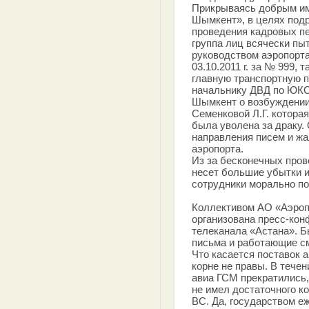
Прикрываясь добрым им
Шымкент», в целях под
проведения кадровых п
группа лиц всячески пы
руководством аэропорт
03.10.2011 г. за № 999,
главную транспортную п
начальнику ДВД по ЮКО
Шымкент о возбуждении
Семенковой Л.Г. котора
была уволена за драку.
направления писем и жа
аэропорта.
Из за бесконечных прове
несет большие убытки и
сотрудники морально п
Коллективом АО «Аэроп
организована пресс-кон
телеканала «Астана». Б
письма и работающие см
Что касается поставок 
корне не правы. В течен
авиа ГСМ прекратились,
не имел достаточного к
ВС. Да, государством е