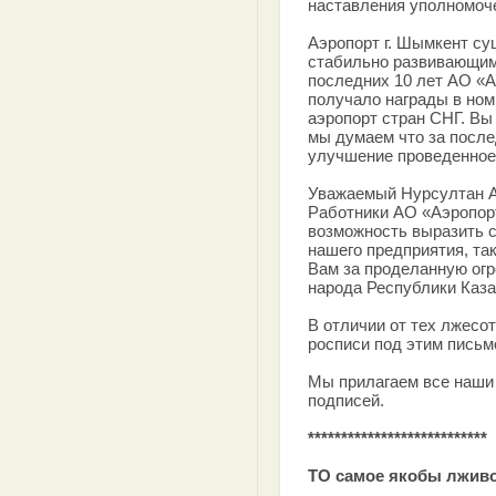
наставления уполномоче
Аэропорт г. Шымкент су
стабильно развивающим
последних 10 лет АО «
получало награды в но
аэропорт стран СНГ. Вы
мы думаем что за после
улучшение проведенное
Уважаемый Нурсултан 
Работники АО «Аэропор
возможность выразить с
нашего предприятия, та
Вам за проделанную огр
народа Республики Каза
В отличии от тех лжесо
росписи под этим письм
Мы прилагаем все наши 
подписей.
***************************
ТО самое якобы лжив