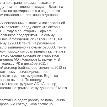
ата по стране не самая высокая и
будущем повышения оклада… Благо на
абота по премированию и выделению
ам согласно коллективного договора.
ых социальных выплат и материальной
ем пояснить следующее что авторы
2011 году в санаториях Сарыагаш и
ботников предприятия, на сумму
ы вознаграждения юбилярам на 50, 60
умму 1220000 тенге, на различные
ыло выплачено на сумму 5706000 тенге,
ной помощи которая предоставляется в
тного оклада которая регулируется
кционера АО «Аэропорт Шымкент». В
кодексу РК в декабре 2011 г.
 договор (сейчас составлен на 2012 г.)
 которому производились все
 льготы для сотрудников. Ведется
анных выплат. По поводу
а мы как сотрудники АО «Аэропорт
шения к строительству данного объекта
 постоянно ведет работу по повышению
ированию сотрудников согласно