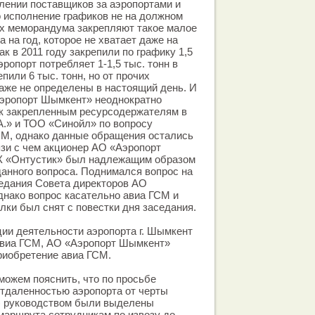
лении поставщиков за аэропортами и
 исполнение графиков не на должном
ах меморандума закрепляют такое малое
 на год, которое не хватает даже на
ак в 2011 году закрепили по графику 1,5
аэропорт потребляет 1-1,5 тыс. тонн в
епили 6 тыс. тонн, но от прочих
аже не определены в настоящий день. И
Аэропорт Шымкент» неоднократно
к закрепленным ресурсодержателям в
.А.» и ТОО «Синойл» по вопросу
СМ, однако данные обращения остались
язи с чем акционер АО «Аэропорт
 «Онтустик» был надлежащим образом
анного вопроса. Поднимался вопрос на
седания Совета директоров АО
нако вопрос касательно авиа ГСМ и
лки был снят с повестки дня заседания.
ии деятельности аэропорта г. Шымкент
 авиа ГСМ, АО «Аэропорт Шымкент»
риобретение авиа ГСМ.
можем пояснить, что по просьбе
 отдаленностью аэропорта от черты
.) руководством были выделены
маршрута сотрудникам по извозу до