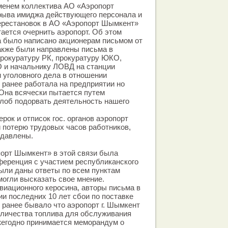
енем коллектива АО «Аэропорт
рыва имиджа действующего персонала и
ерестановок в АО «Аэропорт Шымкент»
тается очернить аэропорт. Об этом
а было написано акционерам письмом от
 также были направлены письма в
рокуратуру РК, прокуратуру ЮКО,
 и начальнику ЛОВД на станции
 уголовного дела в отношении
я ранее работала на предприятии но
 Она всячески пытается путем
лоб подорвать деятельность нашего
рок и отписок гос. органов аэропорт
 потерю трудовых часов работников,
одавлены.
орт Шымкент» в этой связи была
ференция с участием республиканского
ыли даны ответы по всем пунктам
огли высказать свое мнение.
авиационного керосина, авторы письма в
ии последних 10 лет сбои по поставке
 ранее бывало что аэропорт г. Шымкент
оличества топлива для обслуживания
жегодно принимается меморандум о