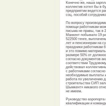
Конечно же, наша зарпл
коллектив хотел бы в 
предприятии ведется р
соц. пособий сотрудник
По вопросу производим
помощи работникам мож
письма не правы, так в 
Манкент побывало 19 ра
522500 тенге, выплачен
лет и пенсионерам на с
праздники работникам б
и это помимо материаль
размере 50% от должнос
согласно документов а
соответствии Трудовому 
действовал коллективный
с работниками согласно
необходимые выплаты и
работа по увеличению д
строительства СИП зал
Шымкент» никакого отно
не имеем.
Руководство аэропорта
квалификации и команд