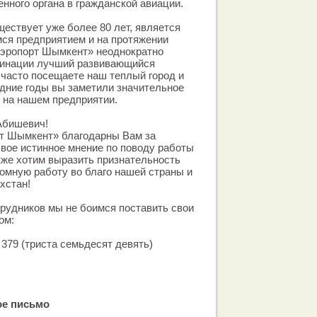
нного органа в гражданской авиации.
ществует уже более 80 лет, является
ся предприятием и на протяжении
Аэропорт Шымкент» неоднократно
минации лучший развивающийся
 часто посещаете наш теплый город и
дние годы вы заметили значительное
 на нашем предприятии.
Абишевич!
т Шымкент» благодарны Вам за
вое истинное мнение по поводу работы
кже хотим выразить признательность
омную работу во благо нашей страны и
хстан!
трудников мы не боимся поставить свои
ом:
379 (триста семьдесят девять)
ое письмо