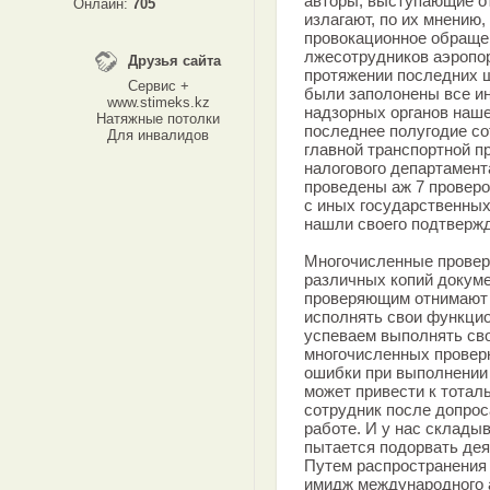
авторы, выступающие от
Онлайн:
705
излагают, по их мнению
провокационное обраще
лжесотрудников аэропо
Друзья сайта
протяжении последних 
Сервис +
были заполонены все ин
www.stimeks.kz
надзорных органов наше
Натяжные потолки
последнее полугодие с
Для инвалидов
главной транспортной п
налогового департамен
проведены аж 7 проверо
с иных государственных
нашли своего подтверж
Многочисленные провер
различных копий докуме
проверяющим отнимают 
исполнять свои функцио
успеваем выполнять сво
многочисленных провер
ошибки при выполнении 
может привести к тотал
сотрудник после допрос
работе. И у нас складыв
пытается подорвать дея
Путем распространения
имидж международного а