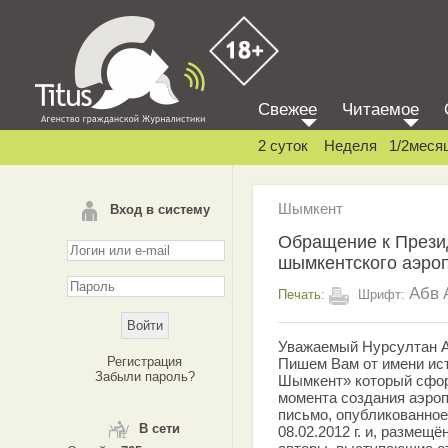
Свежее
Читаемое
2 суток
Неделя
1/2меся
Шымкент
Вход в систему
Обращение к Презид
шымкентского аэро
Абв
Печать:
Шрифт:
Уважаемый Нурсултан 
Регистрация
Пишем Вам от имени ис
Забыли пароль?
Шымкент» который сфор
момента создания аэроп
письмо, опубликованное в
В сети
08.02.2012 г. и, размещё