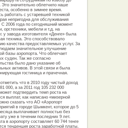
. Это значительно облегчило наше
еста, особенно в зимнее время.
сь работать с устаревшей техникой
орая непригодна для обслуживания
 С 2006 года по сегодняшний момент
 орг.техники, мебели и т.д. на
 г. у завода изготовителя «Денге» была
ая техника. Это способствовало
ию качества предоставляемых услуг. За
блюдаем значительное улучшение
ой базы аэропорта. Что облегчает
 суден. Так же согласно
льства было дано указание об
ьных активов. В этой связи и была
нирующая гостиница и прачечная.
отметить что в 2010 году чистый доход
1 000, а за 2011 год 105 232 000
 может подтвердить темп роста на
тся выплат, как написано «мизерной
ожно сказать что АО «Аэропорт
риятий в городе Шымкент, которое до 5
 месяца выплачивает полностью без
ату уже в течении последних 9 лет.
та в аэропорту составляет 60 744 тенге
тся тенденция роста заработной платы.