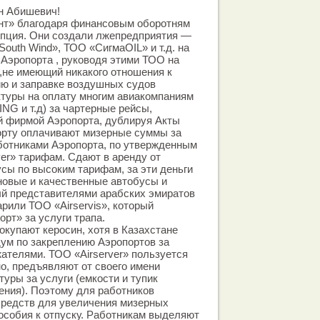
н Абишевич!
т» благодаря финансовым оборотням
упция. Они создали лжепредприятия —
South Wind», ТОО «СигмаOIL» и т.д. на
Аэропорта , руководя этими ТОО на
»,не имеющий никакого отношения к
ю и заправке воздушных судов
туры на оплату многим авиакомпаниям
WING и т.д) за чартерные рейсы,
й фирмой Аэропорта, дублируя Акты
рту оплачивают мизерные суммы за
ботниками Аэропорта, по утвержденным
ver» тарифам. Сдают в аренду от
усы по высоким тарифам, за эти деньги
новые и качественные автобусы и
ый представителями арабских эмиратов
рили ТОО «Аirservis», который
рт» за услуги трапа.
окупают керосин, хотя в Казахстане
ум по закреплению Аэропортов за
ателями. ТОО «Airserver» пользуется
, предъявляют от своего имени
уры за услуги (емкости и тупик
ния). Поэтому для работников
средств для увеличения мизерных
пособия к отпуску. Работникам выделяют