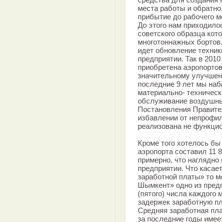
места работы и обратно
прибытие до рабочего м
До этого нам приходило
советского образца кот
многотоннажных бортов.
идет обновление техники,
предприятии. Так в 2010
приобретена аэропортов
значительному улучшен
последние 9 лет мы на
материально- техническ
обслуживание воздушных
Постановления Правите
избавлении от непрофил
реализована не функцио
Кроме того хотелось бы 
аэропорта составил 11 88
примерно, что наглядно
предприятии. Что касае
заработной платы» то м
Шымкент» одно из предп
(пятого) числа каждого
задержек заработную пл
Средняя заработная пла
за последние годы имее