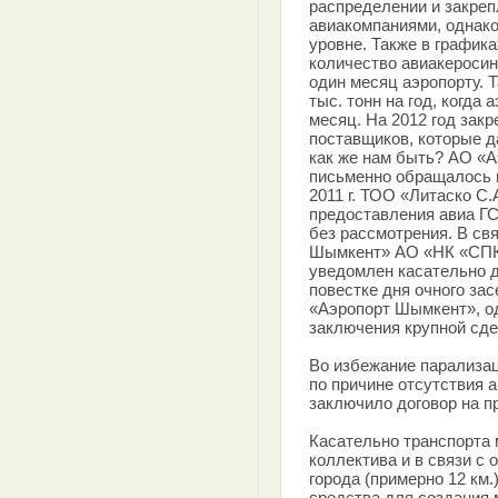
распределении и закреп
авиакомпаниями, однако
уровне. Также в график
количество авиакеросина
один месяц аэропорту. Т
тыс. тонн на год, когда 
месяц. На 2012 год закр
поставщиков, которые д
как же нам быть? АО «
письменно обращалось 
2011 г. ТОО «Литаско С
предоставления авиа Г
без рассмотрения. В св
Шымкент» АО «НК «СПК
уведомлен касательно д
повестке дня очного за
«Аэропорт Шымкент», од
заключения крупной сде
Во избежание парализац
по причине отсутствия
заключило договор на п
Касательно транспорта 
коллектива и в связи с
города (примерно 12 км
средства для создания 