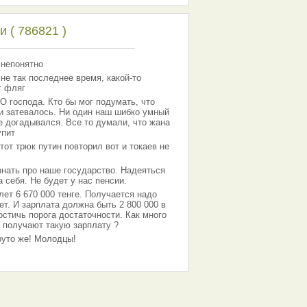
 ( 786821 )
 непонятно
 не так последнее время, какой-то
т фляг
господа. Кто бы мог подумать, что
 и затевалось. Ни один наш шибко умный
е догадывался. Все то думали, что жана
упит
тот трюк путин повторил вот и токаев не
знать про наше государство. Надеяться
 себя. Не будет у нас пенсии.
лет 6 670 000 тенге. Получается надо
ет. И зарплата должна быть 2 800 000 в
остичь порога достаточности. Как много
 получают такую зарплату ?
Круто же! Молодцы!