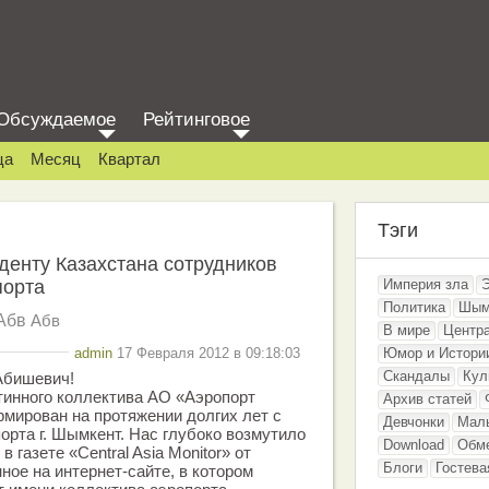
Обсуждаемое
Рейтинговое
ца
Месяц
Квартал
Тэги
енту Казахстана сотрудников
порта
Империя зла
Политика
Шым
Абв
Абв
В мире
Центр
admin
17 Февраля 2012 в 09:18:03
Юмор и Истори
Скандалы
Кул
Абишевич!
тинного коллектива АО «Аэропорт
Архив статей
мирован на протяжении долгих лет с
Девчонки
Мал
орта г. Шымкент. Нас глубоко возмутило
Download
Обм
 газете «Central Asia Monitor» от
Блоги
Гостева
нное на интернет-cайте, в котором