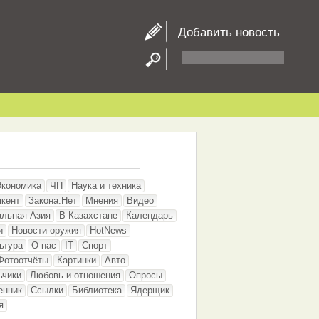
Добавить новость
Экономика
ЧП
Наука и техника
кент
Закона.Нет
Мнения
Видео
альная Азия
В Казахстане
Календарь
и
Новости оружия
HotNews
ьтура
О нас
IT
Спорт
Фотоотчёты
Картинки
Авто
ьчики
Любовь и отношения
Опросы
енник
Ссылки
Библиотека
Ядерщик
я