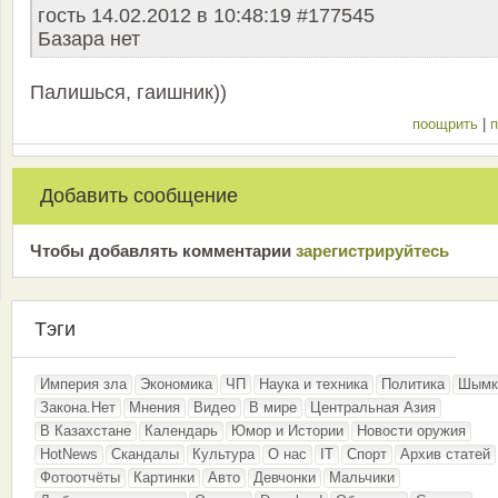
гость 14.02.2012 в 10:48:19 #177545
Базара нет
Палишься, гаишник))
поощрить
|
п
Добавить сообщение
Чтобы добавлять комментарии
зарeгиcтрирyйтeсь
Тэги
Империя зла
Экономика
ЧП
Наука и техника
Политика
Шымк
Закона.Нет
Мнения
Видео
В мире
Центральная Азия
В Казахстане
Календарь
Юмор и Истории
Новости оружия
HotNews
Скандалы
Культура
О нас
IT
Спорт
Архив статей
Фотоотчёты
Картинки
Авто
Девчонки
Мальчики