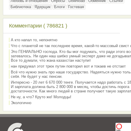
Любовь и отношения
Опросы
Download
Обменник
Ссылки
Библиотека
Ядерщик
Блоги
Гостевая
Комментарии ( 786821 )
А кто напал то, непонятно
Что с планетой не так последнее время, какой-то массовый свист
Это ГЕНИАЛЬНО господа. Кто бы мог подумать, что ради этого вс
затевалось. Ни один наш шибко умный эксперт даже не догадывал
Все то думали, что жана казахстан наступит
нан придумал этот трюк путин повторил вот и токаев не отстает
Всё что нужно знать про наше государство. Надеяться нужно толь
себя. Не будет у нас пенсии.
Интересно - 20 лет 6 670 000 тенге. Получается надо работать с 18
И зарплата должна быть 2 800 000 в месяц, чтобы достичь порога
достаточности. Как много людей в стране получают такую зарплат
Не ну, а что? Круто же! Молодцы!
Экологично