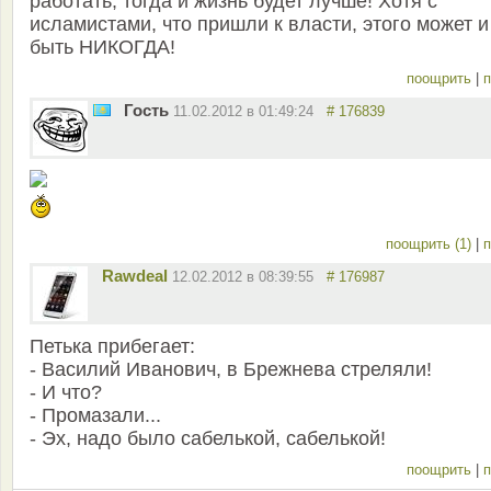
работать, тогда и жизнь будет лучше! Хотя с
исламистами, что пришли к власти, этого может и
быть НИКОГДА!
поощрить
|
п
Гость
11.02.2012 в 01:49:24
# 176839
поощрить (1)
|
п
Rawdeal
12.02.2012 в 08:39:55
# 176987
Петька прибегает:
- Василий Иванович, в Брежнева стреляли!
- И что?
- Промазали...
- Эх, надо было сабелькой, сабелькой!
поощрить
|
п