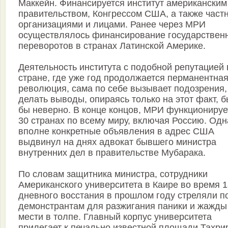
Маккейн. Финансируется институт американским
правительством, Конгрессом США, а также част
организациями и лицами. Ранее через МРИ
осуществлялось финансирование государствен
переворотов в странах Латинской Америке.
Деятельность института с подобной репутацией 
стране, где уже год продолжается перманентна
революция, сама по себе вызывает подозрения,
делать выводы, опираясь только на этот факт, 
бы неверно. В конце концов, МРИ функционируе
30 странах по всему миру, включая Россию. Одн
вполне конкретные объявления в адрес США
выдвинул на днях адвокат бывшего министра
внутренних дел в правительстве Мубарака.
По словам защитника министра, сотрудники
Американского университета в Каире во время 1
дневного восстания в прошлом году стреляли п
демонстрантам для разжигания паники и жажды
мести в толпе. Главный корпус университета
прилегает к печально известной площади Тахри