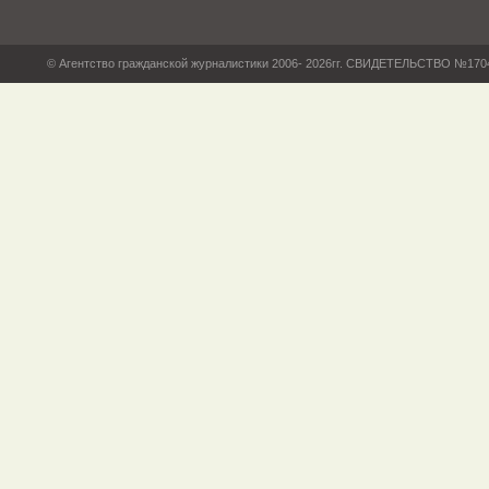
© Агентство гражданской журналистики 2006- 2026гг. СВИДЕТЕЛЬСТВО №17