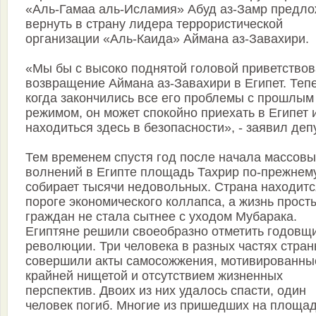
«Аль-Гамаа аль-Исламия» Абуд аз-Замр предл
вернуть в страну лидера террористической
организации «Аль-Каида» Аймана аз-Завахири.
«Мы бы с высоко поднятой головой приветство
возвращение Аймана аз-Завахири в Египет. Тепе
когда закончились все его проблемы с прошлым
режимом, он может спокойно приехать в Египет 
находиться здесь в безопасности», - заявил депу
Тем временем спустя год после начала массовы
волнений в Египте площадь Тахрир по-прежнем
собирает тысячи недовольных. Страна находитс
пороге экономического коллапса, а жизнь прост
граждан не стала сытнее с уходом Мубарака.
Египтяне решили своеобразно отметить годовщ
революции. Три человека в разных частях стра
совершили акты самосожжения, мотивированны
крайней нищетой и отсутствием жизненных
перспектив. Двоих из них удалось спасти, один
человек погиб. Многие из пришедших на площад