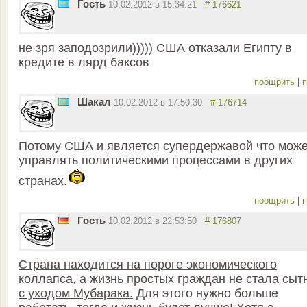
Гость
10.02.2012 в 15:34:21
# 176621
не зря заподозрили))))) США отказали Египту в
кредите в лярд баксов
поощрить
|
п
Шакал
10.02.2012 в 17:50:30
# 176714
Потому США и является супердержавой что може
управлять политическими процессами в других
странах.
поощрить
|
п
Гость
10.02.2012 в 22:53:50
# 176807
Страна находится на пороге экономического
коллапса, а жизнь простых граждан не стала сыт
с уходом Мубарака.
Для этого нужно больше