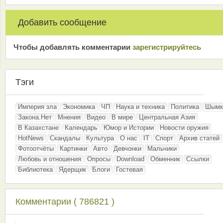
Добавить сообщение
Чтобы добавлять комментарии
зарeгиcтрирyйтeсь
Тэги
Империя зла
Экономика
ЧП
Наука и техника
Политика
Шымк
Закона.Нет
Мнения
Видео
В мире
Центральная Азия
В Казахстане
Календарь
Юмор и Истории
Новости оружия
HotNews
Скандалы
Культура
О нас
IT
Спорт
Архив статей
Фотоотчёты
Картинки
Авто
Девчонки
Мальчики
Любовь и отношения
Опросы
Download
Обменник
Ссылки
Библиотека
Ядерщик
Блоги
Гостевая
Комментарии ( 786821 )