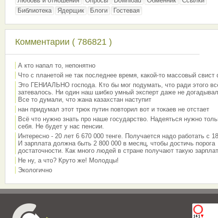
Любовь и отношения
Опросы
Download
Обменник
Ссылки
Библиотека
Ядерщик
Блоги
Гостевая
Комментарии ( 786821 )
А кто напал то, непонятно
Что с планетой не так последнее время, какой-то массовый свист
Это ГЕНИАЛЬНО господа. Кто бы мог подумать, что ради этого вс
затевалось. Ни один наш шибко умный эксперт даже не догадывал
Все то думали, что жана казахстан наступит
нан придумал этот трюк путин повторил вот и токаев не отстает
Всё что нужно знать про наше государство. Надеяться нужно толь
себя. Не будет у нас пенсии.
Интересно - 20 лет 6 670 000 тенге. Получается надо работать с 18
И зарплата должна быть 2 800 000 в месяц, чтобы достичь порога
достаточности. Как много людей в стране получают такую зарплат
Не ну, а что? Круто же! Молодцы!
Экологично