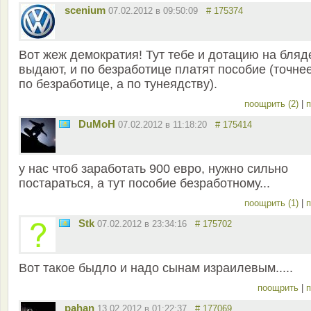
scenium
07.02.2012 в 09:50:09
# 175374
Вот жеж демократия! Тут тебе и дотацию на бляд
выдают, и по безработице платят пособие (точне
по безработице, а по тунеядству).
поощрить (2)
|
п
DuMoH
07.02.2012 в 11:18:20
# 175414
у нас чтоб заработать 900 евро, нужно сильно
постараться, а тут пособие безработному...
поощрить (1)
|
п
Stk
07.02.2012 в 23:34:16
# 175702
Вот такое быдло и надо сынам израилевым.....
поощрить
|
п
pahan
13.02.2012 в 01:22:37
# 177069