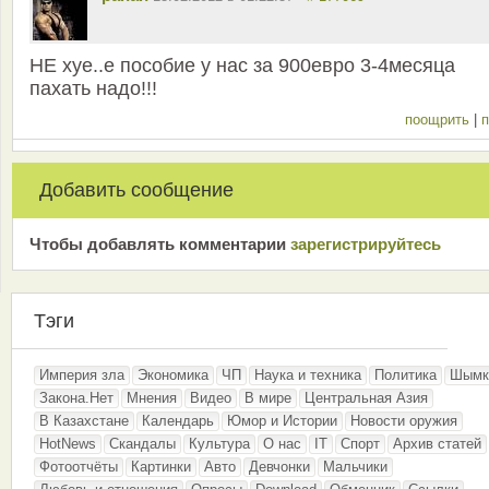
НЕ хуе..е пособие у нас за 900евро 3-4месяца
пахать надо!!!
поощрить
|
п
Добавить сообщение
Чтобы добавлять комментарии
зарeгиcтрирyйтeсь
Тэги
Империя зла
Экономика
ЧП
Наука и техника
Политика
Шымк
Закона.Нет
Мнения
Видео
В мире
Центральная Азия
В Казахстане
Календарь
Юмор и Истории
Новости оружия
HotNews
Скандалы
Культура
О нас
IT
Спорт
Архив статей
Фотоотчёты
Картинки
Авто
Девчонки
Мальчики