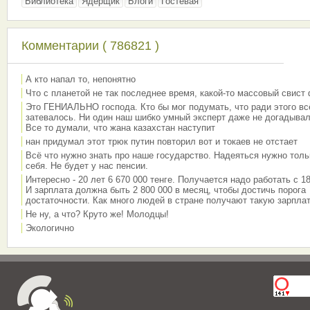
Библиотека
Ядерщик
Блоги
Гостевая
Комментарии ( 786821 )
А кто напал то, непонятно
Что с планетой не так последнее время, какой-то массовый свист
Это ГЕНИАЛЬНО господа. Кто бы мог подумать, что ради этого вс
затевалось. Ни один наш шибко умный эксперт даже не догадывал
Все то думали, что жана казахстан наступит
нан придумал этот трюк путин повторил вот и токаев не отстает
Всё что нужно знать про наше государство. Надеяться нужно толь
себя. Не будет у нас пенсии.
Интересно - 20 лет 6 670 000 тенге. Получается надо работать с 18
И зарплата должна быть 2 800 000 в месяц, чтобы достичь порога
достаточности. Как много людей в стране получают такую зарплат
Не ну, а что? Круто же! Молодцы!
Экологично