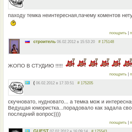
паходу темка неинтересная,пачему коментов нет
поощрить
|
п
строитель
06.02.2012 в 15:53:20
# 175148
ЖОПО В СТУДИЮ !!!!!
поощрить
|
п
(
06.02.2012 в 17:33:51
# 175205
скучновато, нудновато... а темка мож и интересна
Ведущая юмористка...порадовало как задала сво
последний вопрос))))
поощрить
|
п
GUEST
07.02.2012 в 16:09:14
# 175543