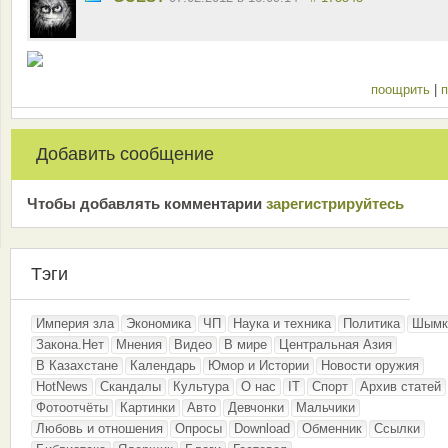
поощрить
|
п
Добавить сообщение
Чтобы добавлять комментарии
зарeгиcтрирyйтeсь
Тэги
Империя зла
Экономика
ЧП
Наука и техника
Политика
Шымк
Закона.Нет
Мнения
Видео
В мире
Центральная Азия
В Казахстане
Календарь
Юмор и Истории
Новости оружия
HotNews
Скандалы
Культура
О нас
IT
Спорт
Архив статей
Фотоотчёты
Картинки
Авто
Девчонки
Мальчики
Любовь и отношения
Опросы
Download
Обменник
Ссылки