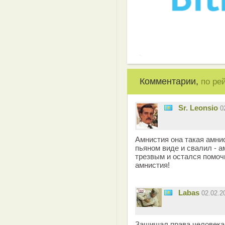
Комментарии,
по ре
Sr. Leonsio
0
Амнистия она такая амни
пьяном виде и свалил - 
трезвым и остался помочь
амнистия!
Labas
02.02.2
Защищал права человека 