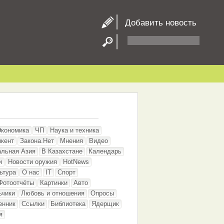
Добавить новость
Экономика
ЧП
Наука и техника
кент
Закона.Нет
Мнения
Видео
альная Азия
В Казахстане
Календарь
и
Новости оружия
HotNews
ьтура
О нас
IT
Спорт
Фотоотчёты
Картинки
Авто
ьчики
Любовь и отношения
Опросы
енник
Ссылки
Библиотека
Ядерщик
я