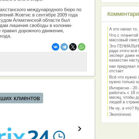
ахстанского международного бюро по
Комментарии
вгений Жовтис в сентябре 2009 года
удом Алматинской области был
одам лишения свободы в колонии-
А кто напал то,
 правил дорожного движения,
Что с планетой
хода.
массовый свис
Это ГЕНИАЛЬНО 
ради этого всё
эксперт даже н
казахстан наст
нан придумал э
отстает
Всё что нужно 
нужно только на
Интересно - 20 
работать с 18 л
аших клиентов
месяц, чтобы д
людей в стране
Не ну, а что? 
Экологично