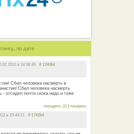
,
йтингу
по дате
2.02.2012 в 14:08:45
# 174064
стия! Сбил человека насмерть в
амнистия! Сбил человека насмерть
 - отсидел почти скока надо и тоже
поощрить (1)
|
покарать
012 в 23:44:21
# 174264
власти не понравилось сказать что не