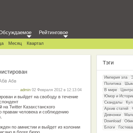
Обсуждаемое
Рейтинговое
ца
Месяц
Квартал
Тэги
нистирован
Империя зла
Абв
Абв
Политика
Шым
admin
02 Февраля 2012 в 12:13:04
В мире
Центр
Юмор и Истори
рован и выйдет на свободу в течение
еспондент
Скандалы
Кул
й на Twitter Казахстанского
Архив статей
о правам человека и соблюдению
Девчонки
Мал
.
Download
Обм
жден по амнистии и выйдет из колонии
Блоги
Гостева
писано в блоге бюро.