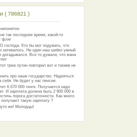
 ( 786821 )
 непонятно
 не так последнее время, какой-то
т фляг
господа. Кто бы мог подумать, что
 и затевалось. Ни один наш шибко умный
е догадывался. Все то думали, что жана
упит
тот трюк путин повторил вот и токаев не
знать про наше государство. Надеяться
 себя. Не будет у нас пенсии.
лет 6 670 000 тенге. Получается надо
ет. И зарплата должна быть 2 800 000 в
остичь порога достаточности. Как много
 получают такую зарплату ?
Круто же! Молодцы!