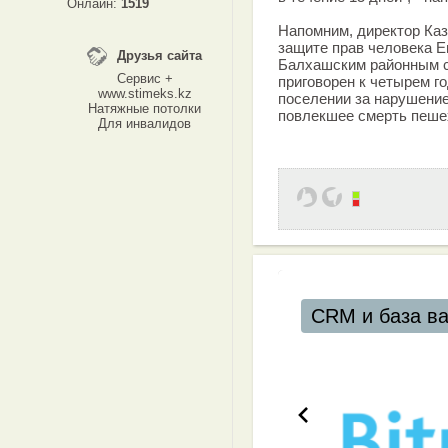
Онлайн:
1519
Напомним, директор Каз
защите прав человека Е
Друзья сайта
Балхашским районным с
Сервис +
приговорен к четырем г
www.stimeks.kz
поселении за нарушение
Натяжные потолки
повлекшее смерть пеше
Для инвалидов
CRM и база в