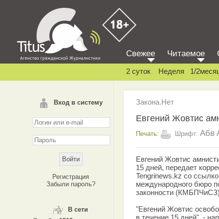
Свежее
Читаемое
2 суток
Неделя
1/2меся
Закона.Нет
Вход в систему
Евгений Жовтис ам
Абв
Печать:
Шрифт:
Евгений Жовтис амнисти
15 дней, передает корр
Tengrinews.kz со ссылко
Регистрация
международного бюро п
Забыли пароль?
законности (КМБПЧиСЗ)
"Евгений Жовтис освобо
В сети
в течение 15 дней", - на