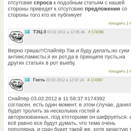
отсутсвие
спроса
к подобным статьям с нашей
стороны приведет к отсутсвию
предложения
со
стороны того кто их публикует
поощрить
|
п
ТЭЦ-3
03.02.2012 в 12:05:46
# 174396
Верно гришь!!!Спайпёр.Так и буду делать,но суки
антиисламисты,я их рот,да в принципе пусть,на
других статьях в рот выебу.
поощрить
|
п
Гость
03.02.2012 в 12:07:24
# 174397
Снайпер 03.02.2012 в 11:59:37 #174392
согласен. есть один момент. в этом случае, дани
будет тролить за нескольких гостей и
авторизованных, под ктоторыми он шифруеться. 
всё равно все будут думать, что тема очень
популярна, и срач будет такой же. хотя зачастую 