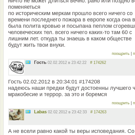
ничто не может длиться вечно. рано или поздно в
поменяеться
по историческим меркам прошло всего ничего со
времени последнего пожара в европе когда она 
была полита кровью и посыпана пеплом сгоревш
человеческих тел. всего ничего каких-то там 60 с
лишним лет. откуда ты знаешь в каком обществе
будут жить твои внуки.
поощрить
|
п
Гость
02.02.2012 в 23:42:22
# 174262
Гость 02.02.2012 в 20:34:01 #174208
надеюсь наши предки будут достоенны лучшего 
мракобесие и террор. за это и боремся
поощрить
|
п
Labas
02.02.2012 в 23:42:33
# 174263
А не всели равно какой ты веры исповедания. Со