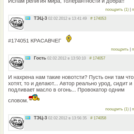
Ислам религия мира, толерантности и добра!!
поощрить (1)
|
п
ТЭЦ-3
02.02.2012 в 13:41:49
# 174053
#174051 КРАСАВЧЕГ
поощрить
|
п
Гость
02.02.2012 в 13:50:10
# 174057
И нахрена нам такие новотсти? Пусть они там что
хотят, то и делают... Автор реально урод, сидит и
подливает масло в огонь... Провокатор одним
словом.
поощрить (1)
|
п
ТЭЦ-3
02.02.2012 в 13:56:35
# 174058