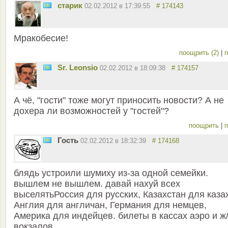
старик
02.02.2012 в 17:39:55
# 174143
Мракобесие!
поощрить (2)
|
п
Sr. Leonsio
02.02.2012 в 18:09:38
# 174157
А чё, "гости" тоже могут приносить новости? А не
дохера ли возможностей у "гостей"?
поощрить
|
п
Гость
02.02.2012 в 18:32:39
# 174168
блядь устроили шумиху из-за одной семейки.
вышлем не вышлем. давай нахуй всех
выселятьРоссия для русских, Казахстан для каза
Англия для англичан, Германия для немцев,
Америка для индейцев. билеты в кассах аэро и ж
вокзалов.