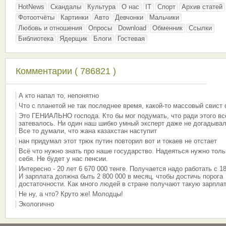
HotNews
Скандалы
Культура
О нас
IT
Спорт
Архив статей
Фотоотчёты
Картинки
Авто
Девчонки
Мальчики
Любовь и отношения
Опросы
Download
Обменник
Ссылки
Библиотека
Ядерщик
Блоги
Гостевая
Комментарии ( 786821 )
А кто напал то, непонятно
Что с планетой не так последнее время, какой-то массовый свист
Это ГЕНИАЛЬНО господа. Кто бы мог подумать, что ради этого вс
затевалось. Ни один наш шибко умный эксперт даже не догадывал
Все то думали, что жана казахстан наступит
нан придумал этот трюк путин повторил вот и токаев не отстает
Всё что нужно знать про наше государство. Надеяться нужно толь
себя. Не будет у нас пенсии.
Интересно - 20 лет 6 670 000 тенге. Получается надо работать с 18
И зарплата должна быть 2 800 000 в месяц, чтобы достичь порога
достаточности. Как много людей в стране получают такую зарплат
Не ну, а что? Круто же! Молодцы!
Экологично