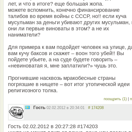
лет, и что в итоге? еще большая жопа.
можете вспомнить, конечно финансирование
талибов во время войны с СССР, но!! если куча
мусульман за деньги убивают других мусульман, 
они ли первые виноваты в этом? а не их
наниматели?
Для примера к вам подойдет человек на улице, д
вам кучу баксов и скажет – воон того убей!! Вы
пойдете убьете, а на суде будете говорить –
«невиноватая я, мне заплатили?» чушь это.
Прогнившие насквозь мракобесные страны
погрязшие в нищете – вот итог утопической идеи
религиозного толка.
поощрить (1)
|
п
Гость
02.02.2012 в 20:34:01
# 174208
Гость 02.02.2012 в 20:27:28 #174203