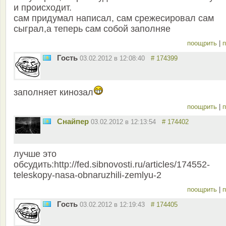
и происходит.
сам придумал написал, сам срежесировал сам
сыграл,а теперь сам собой заполняе
поощрить
|
п
Гость
03.02.2012 в 12:08:40
# 174399
заполняет кинозал
поощрить
|
п
Снайпер
03.02.2012 в 12:13:54
# 174402
лучше это
обсудить:http://fed.sibnovosti.ru/articles/174552-
teleskopy-nasa-obnaruzhili-zemlyu-2
поощрить
|
п
Гость
03.02.2012 в 12:19:43
# 174405