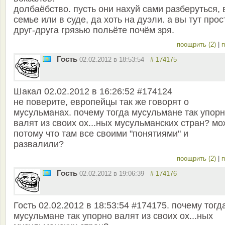
долбаёбство. пусть они нахуй сами разберуться, 
семье или в суде, да хоть на дуэли. а вы тут прос
друг-друга грязью польёте почём зря.
поощрить (2)
|
п
Гость
02.02.2012 в 18:53:54
# 174175
Шакал 02.02.2012 в 16:26:52 #174124
не поверите, европейцы так же говорят о
мусульманах. почему тогда мусульмане так упор
валят из своих ох...ных мусульманских стран? мо
потому что там все своими "понятиями" и
развалили?
поощрить (2)
|
п
Гость
02.02.2012 в 19:06:39
# 174176
Гость 02.02.2012 в 18:53:54 #174175. почему тогд
мусульмане так упорно валят из своих ох...ных