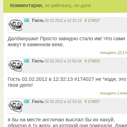
Комментарии,
,
по рейтингу
по дате
Гость
02.02.2012 в 12:32:13
# 174027
Далбанушки! Просто завидно стало им! Что сами
живут в каменном веке.
поощрить (2)
|
п
Гость
02.02.2012 в 12:50:44
# 174033
Гость 02.02.2012 в 12:32:13 #174027 не *изди, это
твое дело!
поощрить
|
пока
Гость
02.02.2012 в 12:53:16
# 174037
я бы на месте англичан выслал бы их нахуй,
обратно в ту жопу, из которой они приехали. Даж