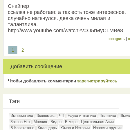
Снайпер
ссылка не работает. а так есть тоже интересное.
случайно наткнулся. девка очень милая и
талантлива.
http://www.youtube.com/watch?v=O5rMyCLMBe8
поощрить
|
п
1
2
Добавить сообщение
Чтобы добавлять комментарии
зарeгиcтрирyйтeсь
Тэги
Империя зла
Экономика
ЧП
Наука и техника
Политика
Шымк
Закона.Нет
Мнения
Видео
В мире
Центральная Азия
В Казахстане
Календарь
Юмор и Истории
Новости оружия