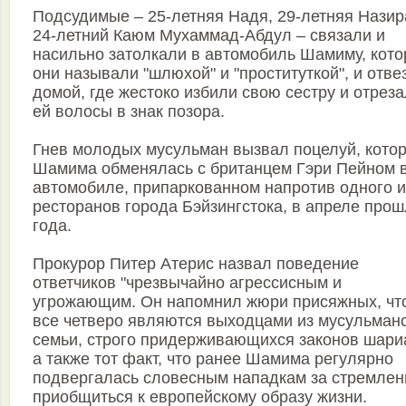
Подсудимые – 25-летняя Надя, 29-летняя Назир
24-летний Каюм Мухаммад-Абдул – связали и
насильно затолкали в автомобиль Шамиму, кот
они называли "шлюхой" и "проституткой", и отве
домой, где жестоко избили свою сестру и отрез
ей волосы в знак позора.
Гнев молодых мусульман вызвал поцелуй, кото
Шамима обменялась с британцем Гэри Пейном в
автомобиле, припаркованном напротив одного и
ресторанов города Бэйзингстока, в апреле прош
года.
Прокурор Питер Атерис назвал поведение
ответчиков "чрезвычайно агрессисным и
угрожающим. Он напомнил жюри присяжных, чт
все четверо являются выходцами из мусульман
семьи, строго придерживающихся законов шари
а также тот факт, что ранее Шамима регулярно
подвергалась словесным нападкам за стремлен
приобщиться к европейскому образу жизни.