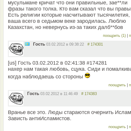
мусульмане кричат что они правильные, зае**ли
фразы такого толка. Кто вам сказал что вы прав
Есть религии которые насчитывают тысячилетия,
ваша всего в седьмом веке зародилась. Люблю
Казахстан, но невернусь из-за таких далб**бов
поощрить (1)
|
п
Гость
03.02.2012 в 09:38:22
# 174301
[us] Гость 03.02.2012 в 02:41:38 #174281
нахер нам такая любовь, сцука. Сиди и помалкив
когда наблюдаешь со стороны
поощрить
|
п
Гость
03.02.2012 в 11:46:49
# 174383
Вранье все это. Люды стараются очернить Ислам
Зависть антиИсламистов.
поощрить
|
п