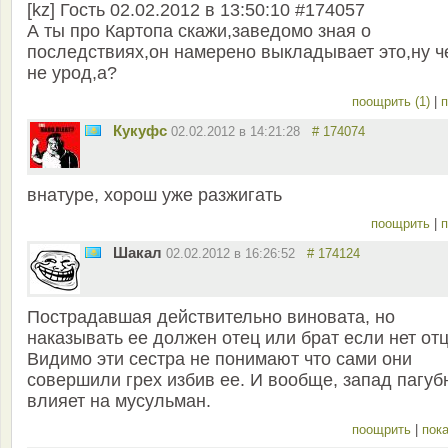
[kz] Гость 02.02.2012 в 13:50:10 #174057
А ты про Картопа скажи,заведомо зная о
последствиях,он намерено выкладывает это,ну ч
не урод,а?
поощрить (1)
|
п
Кукуфс
02.02.2012 в 14:21:28
# 174074
внатуре, хорош уже разжигать
поощрить
|
п
Шакал
02.02.2012 в 16:26:52
# 174124
Пострадавшая действительно виновата, но
наказывать ее должен отец или брат если нет отц
Видимо эти сестра не понимают что сами они
совершили грех избив ее. И вообще, запад пагуб
влияет на мусульман.
поощрить
|
пока