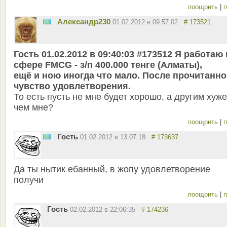
поощрить
|
п
Александр230
01.02.2012 в 09:57:02
# 173521
Гость 01.02.2012 в 09:40:03 #173512 Я работаю 
сфере FMCG - з/п 400.000 тенге (Алматы),
ещё и ною иногда что мало. После прочитанно
чувство удовлетворения.
То есть пусть не мне будет хорошо, а другим хуже
чем мне?
поощрить
|
п
Гость
01.02.2012 в 13:07:18
# 173637
Да ты нытик ебанный, в жопу удовлетворение
получи
поощрить
|
п
Гость
02.02.2012 в 22:06:35
# 174236