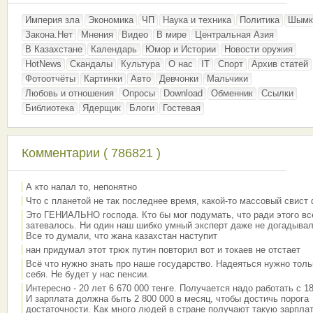
Империя зла
Экономика
ЧП
Наука и техника
Политика
Шымк
Закона.Нет
Мнения
Видео
В мире
Центральная Азия
В Казахстане
Календарь
Юмор и Истории
Новости оружия
HotNews
Скандалы
Культура
О нас
IT
Спорт
Архив статей
Фотоотчёты
Картинки
Авто
Девчонки
Мальчики
Любовь и отношения
Опросы
Download
Обменник
Ссылки
Библиотека
Ядерщик
Блоги
Гостевая
Комментарии ( 786821 )
А кто напал то, непонятно
Что с планетой не так последнее время, какой-то массовый свист
Это ГЕНИАЛЬНО господа. Кто бы мог подумать, что ради этого вс
затевалось. Ни один наш шибко умный эксперт даже не догадывал
Все то думали, что жана казахстан наступит
нан придумал этот трюк путин повторил вот и токаев не отстает
Всё что нужно знать про наше государство. Надеяться нужно толь
себя. Не будет у нас пенсии.
Интересно - 20 лет 6 670 000 тенге. Получается надо работать с 18
И зарплата должна быть 2 800 000 в месяц, чтобы достичь порога
достаточности. Как много людей в стране получают такую зарплат