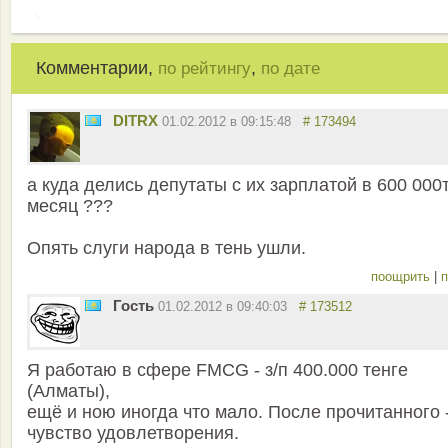
Комментарии,
,
по рейтингу
по дате
DITRX
01.02.2012 в 09:15:48
# 173494
а куда делись депутаты с их зарплатой в 600 000т
месяц ???
Опять слуги народа в тень ушли.
поощрить
|
п
Гость
01.02.2012 в 09:40:03
# 173512
Я работаю в сфере FMCG - з/п 400.000 тенге
(Алматы),
ещё и ною иногда что мало. После прочитанного 
чувство удовлетворения.