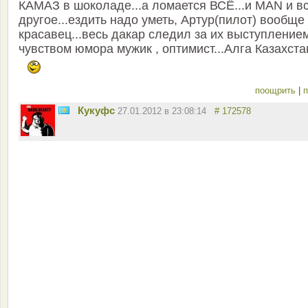
КАМАЗ в шоколаде...а ломается ВСЁ...и МАN и в
другое...ездить надо уметь, Артур(пилот) вообще
красавец...весь дакар следил за их выступлением
чувством юмора мужик , оптимист...Алга Казахстан
поощрить
|
п
Кукуфс
27.01.2012 в 23:08:14
# 172578