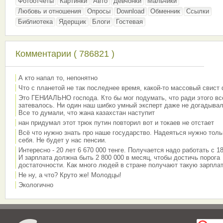
Фотоотчёты
Картинки
Авто
Девчонки
Мальчики
Любовь и отношения
Опросы
Download
Обменник
Ссылки
Библиотека
Ядерщик
Блоги
Гостевая
Комментарии ( 786821 )
А кто напал то, непонятно
Что с планетой не так последнее время, какой-то массовый свист
Это ГЕНИАЛЬНО господа. Кто бы мог подумать, что ради этого вс
затевалось. Ни один наш шибко умный эксперт даже не догадывал
Все то думали, что жана казахстан наступит
нан придумал этот трюк путин повторил вот и токаев не отстает
Всё что нужно знать про наше государство. Надеяться нужно толь
себя. Не будет у нас пенсии.
Интересно - 20 лет 6 670 000 тенге. Получается надо работать с 18
И зарплата должна быть 2 800 000 в месяц, чтобы достичь порога
достаточности. Как много людей в стране получают такую зарплат
Не ну, а что? Круто же! Молодцы!
Экологично