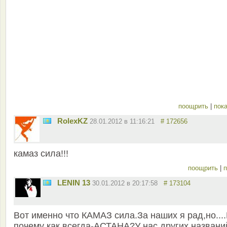
поощрить
|
пока
RolexKZ
28.01.2012 в 11:16:21
# 172656
камаз сила!!!
поощрить
|
п
LENIN 13
30.01.2012 в 20:17:58
# 173104
Вот именно что КАМАЗ сила.За наших я рад,но...
почему как всегда-АСТАНА?У нас других названи