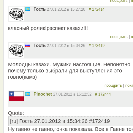
поощрить
|
п
Гость
27.01.2012 в 15:27:20
# 172414
класный ролик!рэспект казахи!!!
поощрить
|
п
Гость
27.01.2012 в 15:34:26
# 172419
Молодцы казахи. Мужики настоящие. Непонятно
почему только выбрали для выступления это
говно(камз)
поощрить
|
пока
Pinochet
27.01.2012 в 16:12:52
# 172444
Quote:
[ru] Гость 27.01.2012 в 15:34:26 #172419
Ну гавно не гавно,гонка показала. Все в Гавне то