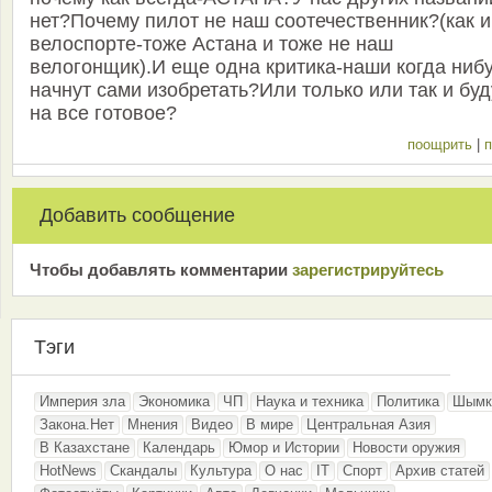
нет?Почему пилот не наш соотечественник?(как и
велоспорте-тоже Астана и тоже не наш
велогонщик).И еще одна критика-наши когда ниб
начнут сами изобретать?Или только или так и буд
на все готовое?
поощрить
|
п
Добавить сообщение
Чтобы добавлять комментарии
зарeгиcтрирyйтeсь
Тэги
Империя зла
Экономика
ЧП
Наука и техника
Политика
Шымк
Закона.Нет
Мнения
Видео
В мире
Центральная Азия
В Казахстане
Календарь
Юмор и Истории
Новости оружия
HotNews
Скандалы
Культура
О нас
IT
Спорт
Архив статей