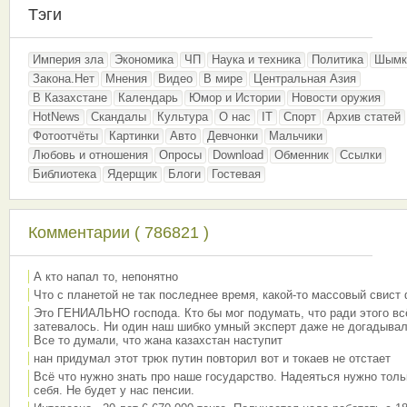
Тэги
Империя зла
Экономика
ЧП
Наука и техника
Политика
Шымк
Закона.Нет
Мнения
Видео
В мире
Центральная Азия
В Казахстане
Календарь
Юмор и Истории
Новости оружия
HotNews
Скандалы
Культура
О нас
IT
Спорт
Архив статей
Фотоотчёты
Картинки
Авто
Девчонки
Мальчики
Любовь и отношения
Опросы
Download
Обменник
Ссылки
Библиотека
Ядерщик
Блоги
Гостевая
Комментарии ( 786821 )
А кто напал то, непонятно
Что с планетой не так последнее время, какой-то массовый свист
Это ГЕНИАЛЬНО господа. Кто бы мог подумать, что ради этого вс
затевалось. Ни один наш шибко умный эксперт даже не догадывал
Все то думали, что жана казахстан наступит
нан придумал этот трюк путин повторил вот и токаев не отстает
Всё что нужно знать про наше государство. Надеяться нужно толь
себя. Не будет у нас пенсии.