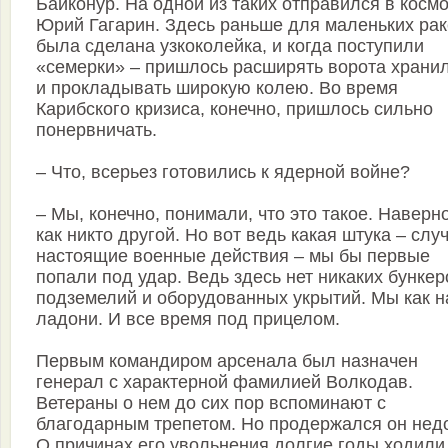
Байконур. На одной из таких отправился в косм
Юрий Гагарин. Здесь раньше для маленьких рак
была сделана узкоколейка, и когда поступили
«семерки» – пришлось расширять ворота храни
и прокладывать широкую колею. Во время
Карибского кризиса, конечно, пришлось сильно
понервничать.
– Что, всерьез готовились к ядерной войне?
– Мы, конечно, понимали, что это такое. Наверн
как никто другой. Но вот ведь какая штука – слу
настоящие военные действия – мы бы первые
попали под удар. Ведь здесь нет никаких бункер
подземелий и оборудованных укрытий. Мы как н
ладони. И все время под прицелом.
Первым командиром арсенала был назначен
генерал с характерной фамилией Волкодав.
Ветераны о нем до сих пор вспоминают с
благодарным трепетом. Но продержался он нед
О причинах его увольнения долгие годы ходили