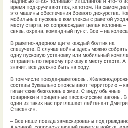
надписью «НЗ» поливают из шлангов и что-то в
время подкручивают под капотом. На самом дел
это машины обеспечения боевого дежурства. Ко
мобильные пусковые комплексы с ракетой уходя
месту старта, их сопровождает целая колонна –
связь, охрана, командный пункт. Все – на колеса
В ракетно-ядерном щите каждый болтик на
спецучете. В случае войны здесь можно собрать
одну пусковую установку или мобильный компле
отправить по первому приказу к месту старта. А
значит, все должно быть на ходу.
В том числе поезда-ракетовозы. Железнодорож
составы буквально опоясывают территорию – ка
гигантские безголовые змеи. С виду обычные
товарняки и прицепные пассажирские вагоны. В
один из таких нас приглашает лейтенант Дмитри
Стасенкин.
– Все наши поезда замаскированы под гражданс
А конвой, сопровождающий ракету в войска, еде