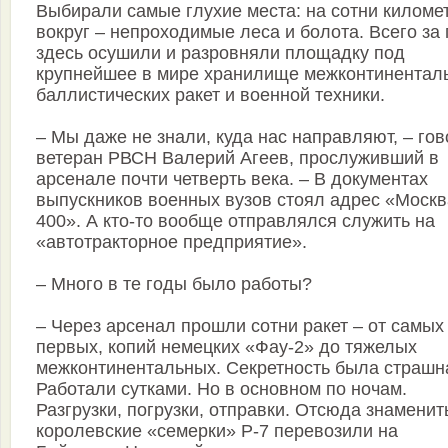
Выбирали самые глухие места: на сотни киломе
вокруг – непроходимые леса и болота. Всего за 
здесь осушили и разровняли площадку под
крупнейшее в мире хранилище межконтинентал
баллистических ракет и военной техники.
– Мы даже не знали, куда нас направляют, – гов
ветеран РВСН Валерий Агеев, прослуживший в
арсенале почти четверть века. – В документах
выпускников военных вузов стоял адрес «Москв
400». А кто-то вообще отправлялся служить на
«автотракторное предприятие».
– Много в те годы было работы?
– Через арсенал прошли сотни ракет – от самых
первых, копий немецких «Фау-2» до тяжелых
межконтинентальных. Секретность была страшн
Работали сутками. Но в основном по ночам.
Разгрузки, погрузки, отправки. Отсюда знамени
королевские «семерки» Р-7 перевозили на