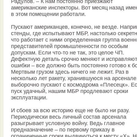
Радулов. – К нам постоянно приезжают
американские инспекторы. Вот месяц назад име
в этом помещении работали.
Пускают американцев, конечно, не везде. Напри
стенды, где испытывают МБР, настолько секрет
что работает с ними определенная группа военн
представителей промышленности по особым
допускам. Если что-то не так, это целое ЧП.
Дефектную деталь срочно меняют и исправляю
ошибки – все должно быть постоянно готово к б
Мертвым грузом здесь ничего не лежит. Раз в
несколько лет ракету, хранившуюся на арсенале
выборочно пускают с космодрома «Плесецк». Е
пуск удачный, нашим МБР продлевают сроки
эксплуатации.
И сбоев за всю историю еще не было ни разу.
Периодически весь личный состав арсенала
разыгрывает условную войну. Ведь главное
предназначение – по первому приказу в
ограниченные сроки выдвинуться к месту «Х». Н