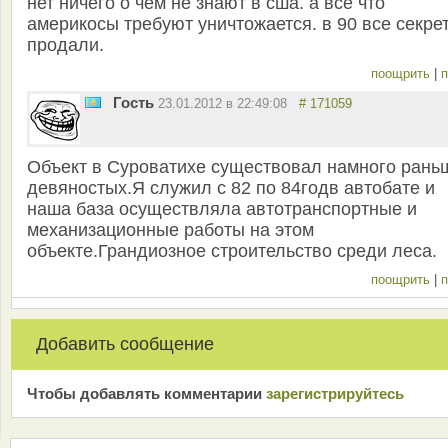
нет ничего о чем не знают в сша. а все что
америкосы требуют уничтожается. в 90 все секре
продали.
поощрить
|
п
Гость
23.01.2012 в 22:49:08
# 171059
Объект в Суроватихе существовал намного рань
девяностых.Я служил с 82 по 84годв автобате и
наша база осуществляла автотранспортные и
механизационные работы на этом
объекте.Грандиозное строительство среди леса.
поощрить
|
п
Добавить сообщение
Чтобы добавлять комментарии
зарeгиcтрирyйтeсь