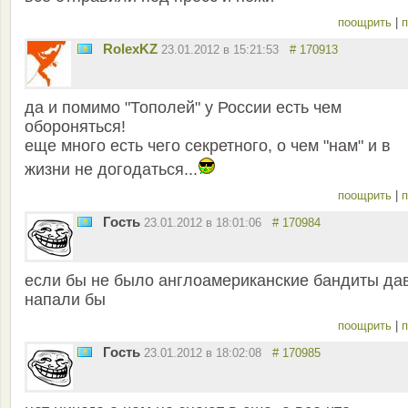
поощрить
|
п
RolexKZ
23.01.2012 в 15:21:53
# 170913
да и помимо "Тополей" у России есть чем
обороняться!
еще много есть чего секретного, о чем "нам" и в
жизни не догодаться...
поощрить
|
п
Гость
23.01.2012 в 18:01:06
# 170984
если бы не было англоамериканские бандиты да
напали бы
поощрить
|
п
Гость
23.01.2012 в 18:02:08
# 170985