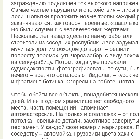
заграждению подключен ток высокого напряжен
Самые частые нарушители спокойствия – лисы 
лоси. Попытки проложить новые тропы каждый 
заканчиваются, как говорят военные, «шашлыко
Но были случаи и с человеческими жертвами.
Несколько лет назад здесь по найму работали
строители из соседних республик. Двое задумал
мучиться долгим обходом до ворот – решили
попросту перемахнуть через забор, с виду похо
на сетку-рабицу. Потом, когда уже приехали
судмедэксперты, фотографировать, по сути, бы
нечего – все, что осталось от бедолаг, – кусок ч
и фрагмент ботинка. Сгорели на работе. Дотла.
Чтобы обойти все объекты, понадобится нескол
дней. И ни в одном хранилище нет свободного
места. Часть помещений напоминает
автомастерские. На полках и стеллажах – от по
потолка новенькие детали, заботливо завернуты
пергамент. У каждой свои номер и маркировка. 
соседству – автомойка. Грузовики цвета хаки с