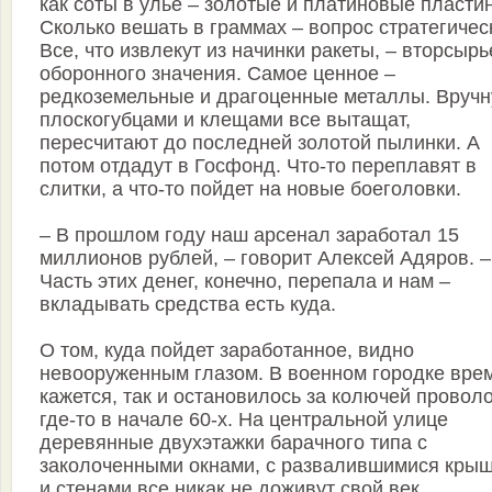
как соты в улье – золотые и платиновые пластин
Сколько вешать в граммах – вопрос стратегичес
Все, что извлекут из начинки ракеты, – вторсырь
оборонного значения. Самое ценное –
редкоземельные и драгоценные металлы. Вруч
плоскогубцами и клещами все вытащат,
пересчитают до последней золотой пылинки. А
потом отдадут в Госфонд. Что-то переплавят в
слитки, а что-то пойдет на новые боеголовки.
– В прошлом году наш арсенал заработал 15
миллионов рублей, – говорит Алексей Адяров. –
Часть этих денег, конечно, перепала и нам –
вкладывать средства есть куда.
О том, куда пойдет заработанное, видно
невооруженным глазом. В военном городке вре
кажется, так и остановилось за колючей провол
где-то в начале 60-х. На центральной улице
деревянные двухэтажки барачного типа с
заколоченными окнами, с развалившимися кры
и стенами все никак не доживут свой век.