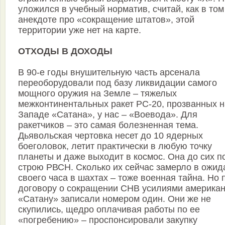
уложился в учебный норматив, считай, как в том
анекдоте про «сокращение штатов», этой
территории уже нет на карте.
ОТХОДЫ В ДОХОДЫ
В 90-е годы внушительную часть арсенала
переоборудовали под базу ликвидации самого
мощного оружия на Земле – тяжелых
межконтинентальных ракет РС-20, прозванных н
Западе «Сатана», у нас – «Воевода». Для
ракетчиков – это самая болезненная тема.
Дьявольская чертовка несет до 10 ядерных
боеголовок, летит практически в любую точку
планеты и даже выходит в космос. Она до сих п
строю РВСН. Сколько их сейчас замерло в ожид
своего часа в шахтах – тоже военная тайна. Но 
договору о сокращении СНВ усилиями америка
«Сатану» записали номером один. Они же не
скупились, щедро оплачивая работы по ее
«погребению» – проспонсировали закупку