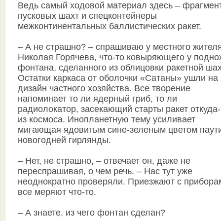
Ведь самый ходовой материал здесь – фрагмен
пусковых шахт и спецконтейнеры
межконтинентальных баллистических ракет.
– А не страшно? – спрашиваю у местного жител
Николая Горячева, что-то ковыряющего у подно
фонтана, сделанного из облицовки ракетной ша
Остатки каркаса от оболочки «Сатаны» ушли на
дизайн частного хозяйства. Все творение
напоминает то ли ядерный гриб, то ли
радиолокатор, засекающий старты ракет откуда-
из космоса. Инопланетную тему усиливает
мигающая ядовитым сине-зеленым цветом паут
новогодней гирлянды.
– Нет, не страшно, – отвечает он, даже не
переспрашивая, о чем речь. – Нас тут уже
неоднократно проверяли. Приезжают с прибора
все меряют что-то.
– А знаете, из чего фонтан сделан?