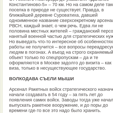
Константиново-5» – 70 км. Но на самом деле так
поселка в природе не существует. Правда, в
ближайшей деревне Суроватиха, давшей
одноименное название сверхсекретному арсена
РВСН, каждый знает, о чем речь. Едва ли не
половина местных жителей – гражданский персо
нанятый военной частью для стратегических ну
Но выведать что-то интересное об особенностях
работы не получится – все вопросы переадресу
людям в погонах. А въезд на строго охраняемы
объект только по спецпропускам – да и те
оформляются в Москве задолго до визита – как
виза, только в несуществующее государство.
ВОЛКОДАВА СЪЕЛИ МЫШИ
Арсенал Ракетных войск стратегического назна
начали создавать в 54 году – за пять лет до
появления самих войск. Заводы тогда уже нача
выпускать ракетное вооружение, и до поры до
времени где-то все это надо было хранить.