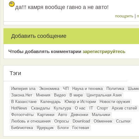
да!!! камря вообще гавно а не авто!
поощрить
|
п
Добавить сообщение
Чтобы добавлять комментарии
зарeгиcтрирyйтeсь
Тэги
Империя зла
Экономика
ЧП
Наука и техника
Политика
Шымк
Закона.Нет
Мнения
Видео
В мире
Центральная Азия
В Казахстане
Календарь
Юмор и Истории
Новости оружия
HotNews
Скандалы
Культура
О нас
IT
Спорт
Архив статей
Фотоотчёты
Картинки
Авто
Девчонки
Мальчики
Любовь и отношения
Опросы
Download
Обменник
Ссылки
Библиотека
Ядерщик
Блоги
Гостевая