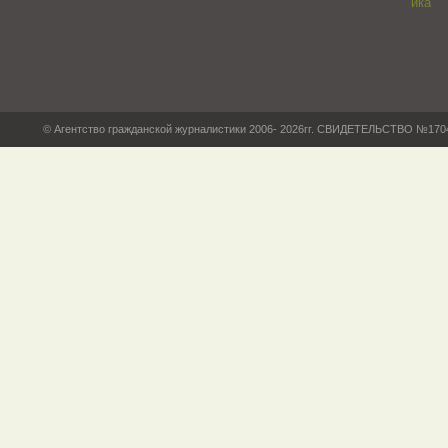
© Агентство гражданской журналистики 2006- 2026гг. СВИДЕТЕЛЬСТВО №17