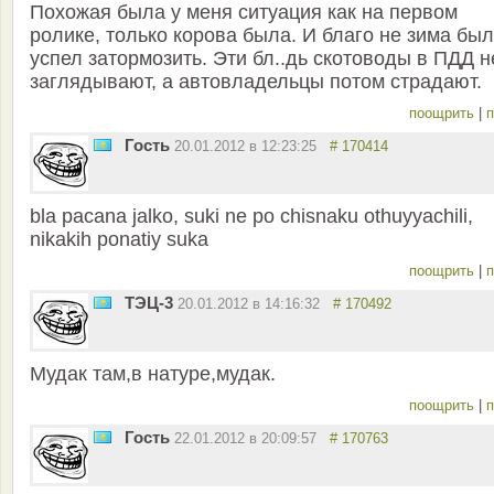
Похожая была у меня ситуация как на первом
ролике, только корова была. И благо не зима был
успел затормозить. Эти бл..дь скотоводы в ПДД н
заглядывают, а автовладельцы потом страдают.
поощрить
|
п
Гость
20.01.2012 в 12:23:25
# 170414
bla pacana jalko, suki ne po chisnaku othuyyachili,
nikakih ponatiy suka
поощрить
|
п
ТЭЦ-3
20.01.2012 в 14:16:32
# 170492
Мудак там,в натуре,мудак.
поощрить
|
п
Гость
22.01.2012 в 20:09:57
# 170763