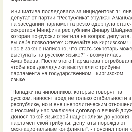
Инициатива последовала за инцидентом: 11 ян
депутат от партии "Республика" Урулкан Аманба
на заседании парламента резко одернула статс-
секретаря Минфина республики Динару Шайдиев
которая по-русски ответила на вопрос депутата.
вы себе позволяете? Отвечайте на киргизском! Г
нас в законе написано, что статс-секретарь може
выступать на русском языке?" - возмутилась
Аманбаева. После этого Нарматова потребовал
чтобы все докладчики выступали с трибуны
парламента на государственном - киргизском -
языке.
"Нападки на чиновников, которые говорят на
русском, наносят вред не только стабильности в
республике, но и внешнеполитическим отношен
с Россией у нас заключен договор о вечной дру
Донося такой языковой национализм до уровня
парламентской трибуны, депутаты порождают
межнациональные конфликты", - пояснил полит