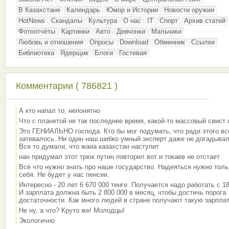
В Казахстане
Календарь
Юмор и Истории
Новости оружия
HotNews
Скандалы
Культура
О нас
IT
Спорт
Архив статей
Фотоотчёты
Картинки
Авто
Девчонки
Мальчики
Любовь и отношения
Опросы
Download
Обменник
Ссылки
Библиотека
Ядерщик
Блоги
Гостевая
Комментарии ( 786821 )
А кто напал то, непонятно
Что с планетой не так последнее время, какой-то массовый свист
Это ГЕНИАЛЬНО господа. Кто бы мог подумать, что ради этого вс
затевалось. Ни один наш шибко умный эксперт даже не догадывал
Все то думали, что жана казахстан наступит
нан придумал этот трюк путин повторил вот и токаев не отстает
Всё что нужно знать про наше государство. Надеяться нужно толь
себя. Не будет у нас пенсии.
Интересно - 20 лет 6 670 000 тенге. Получается надо работать с 18
И зарплата должна быть 2 800 000 в месяц, чтобы достичь порога
достаточности. Как много людей в стране получают такую зарплат
Не ну, а что? Круто же! Молодцы!
Экологично