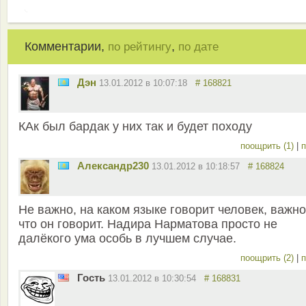
Комментарии,
,
по рейтингу
по дате
Дэн
13.01.2012 в 10:07:18
# 168821
КАк был бардак у них так и будет походу
поощрить (1)
|
п
Александр230
13.01.2012 в 10:18:57
# 168824
Не важно, на каком языке говорит человек, важно
что он говорит. Надира Нарматова просто не
далёкого ума особь в лучшем случае.
поощрить (2)
|
п
Гость
13.01.2012 в 10:30:54
# 168831