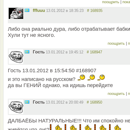
поощрить
|
пока
fffuuu
13.01.2012 в 18:35:23
# 168935
Либо она риально дура, либо отрабатывает бабки
Хули тут не ясного.
поощрить
|
п
Гость
13.01.2012 в 19:45:12
# 168947
Гость 13.01.2012 в 15:54:50 #168907
и это написано на русском?
да вы ГЕНИЙ однако, на идишь перейдите
поощрить
|
п
Гость
13.01.2012 в 20:00:49
# 168950
ДАЛБАЁБЫ НАТУРАЛЬНЫЕ!!! Что им спокойно н
живётся что-ли!?