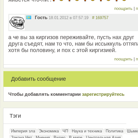
поощрить
|
п
Гость
18.01.2012 в 07:57:19
# 169757
а че вы за киргизов переживайте, пусть нах друг
друга съедят, нам то что, нам бы иссыккуль оттяп
хотя бы половину, и пох с этой киргизией.
поощрить
|
п
Добавить сообщение
Чтобы добавлять комментарии
зарeгиcтрирyйтeсь
Тэги
Империя зла
Экономика
ЧП
Наука и техника
Политика
Шымк
Закона.Нет
Мнения
Видео
В мире
Центральная Азия