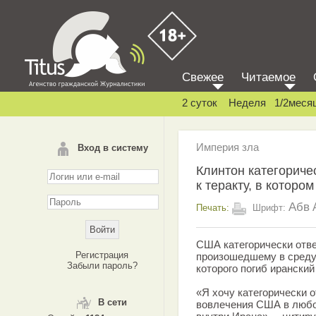
Свежее
Читаемое
2 суток
Неделя
1/2меся
Империя зла
Вход в систему
Клинтон категориче
к теракту, в которо
Абв
Печать:
Шрифт:
США категорически отве
Регистрация
произошедшему в среду 
Забыли пароль?
которого погиб ирански
«Я хочу категорически 
В сети
вовлечения США в любой