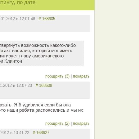
,
йтингу
по дате
.01.2012 в 12:01:48
# 168605
твергнуть возможность какого-либо
 акт насилия, который мог иметь
цитирует главу американского
ри Клинтон
!
поощрить (3)
|
покарать
01.2012 в 12:07:23
# 168608
казать. Я б удивился если бы она
-то наши ребята распоясались и мы их
поощрить (2)
|
покарать
.2012 в 13:41:22
# 168627