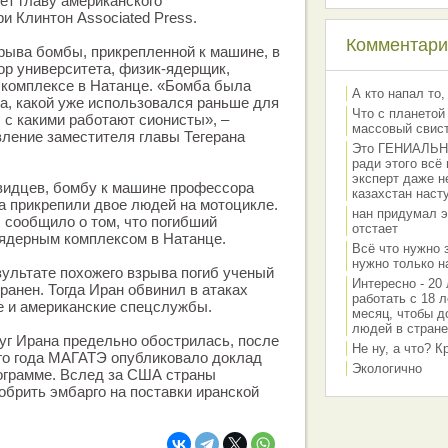
ет главу американского
и Клинтон Associated Press.
Комментарии
зрыва бомбы, прикрепленной к машине, в
ор университета, физик-ядерщик,
 комплексе в Натанце. «Бомба была
А кто напал то,
па, какой уже использовался раньше для
Что с планетой
 с какими работают сионисты», –
массовый свис
вление заместителя главы Тегерана
Это ГЕНИАЛЬНО 
ради этого всё
эксперт даже н
видцев, бомбу к машине профессора
казахстан наст
прикрепили двое людей на мотоцикле.
нан придумал э
s сообщило о том, что погибший
отстает
 ядерным комплексом в Натанце.
Всё что нужно 
нужно только на
езультате похожего взрыва погиб ученый
Интересно - 20 
ранен. Тогда Иран обвинил в атаках
работать с 18 л
е и американские спецслужбы.
месяц, чтобы д
людей в стране
уг Ирана предельно обострилась, после
Не ну, а что? 
ого года МАГАТЭ опубликовало доклад
Экологично
ограмме. Вслед за США страны
обрить эмбарго на поставки иранской