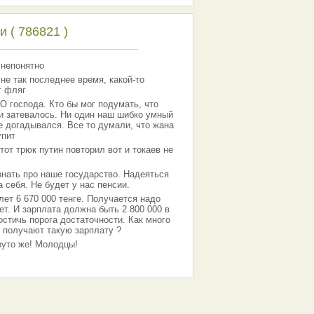
 ( 786821 )
 непонятно
 не так последнее время, какой-то
т фляг
господа. Кто бы мог подумать, что
 и затевалось. Ни один наш шибко умный
е догадывался. Все то думали, что жана
упит
тот трюк путин повторил вот и токаев не
знать про наше государство. Надеяться
 себя. Не будет у нас пенсии.
лет 6 670 000 тенге. Получается надо
ет. И зарплата должна быть 2 800 000 в
остичь порога достаточности. Как много
 получают такую зарплату ?
Круто же! Молодцы!