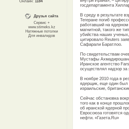
внутри Ирана», – цитиру
Онлайн:
1184
госдепартамента Хиллар
В среду в результате в
Друзья сайта
Тегеране погиб професс
Сервис +
работавший на ядерном
www.stimeks.kz
магнитной, такого же ти
Натяжные потолки
убийства наших ученых,
Для инвалидов
цитировало Reuters зая
Сафарали Баратлоо.
По свидетельствам оче
Мустафы Ахмадирошана 
Иранское агентство Far
осуществлял надзор за
В ноябре 2010 года в р
ядерщик, еще один был 
израильские, британски
Сейчас обстановка вокр
того как в конце прошл
об иранской ядерной пр
Евросоюза готовятся од
нефти. «Газета.Ru»