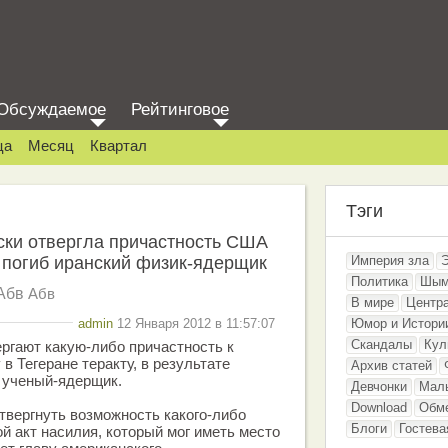
Обсуждаемое
Рейтинговое
ца
Месяц
Квартал
Тэги
ски отвергла причастность США
м погиб иранский физик-ядерщик
Империя зла
Политика
Шым
Абв
Абв
В мире
Центр
admin
12 Января 2012 в 11:57:07
Юмор и Истори
Скандалы
Кул
ргают какую-либо причастность к
в Тегеране теракту, в результате
Архив статей
й ученый-ядерщик.
Девчонки
Мал
Download
Обм
отвергнуть возможность какого-либо
Блоги
Гостева
 акт насилия, который мог иметь место