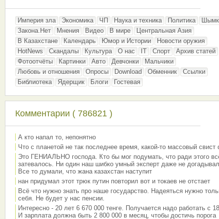
Империя зла
Экономика
ЧП
Наука и техника
Политика
Шымк
Закона.Нет
Мнения
Видео
В мире
Центральная Азия
В Казахстане
Календарь
Юмор и Истории
Новости оружия
HotNews
Скандалы
Культура
О нас
IT
Спорт
Архив статей
Фотоотчёты
Картинки
Авто
Девчонки
Мальчики
Любовь и отношения
Опросы
Download
Обменник
Ссылки
Библиотека
Ядерщик
Блоги
Гостевая
Комментарии ( 786821 )
А кто напал то, непонятно
Что с планетой не так последнее время, какой-то массовый свист
Это ГЕНИАЛЬНО господа. Кто бы мог подумать, что ради этого вс
затевалось. Ни один наш шибко умный эксперт даже не догадывал
Все то думали, что жана казахстан наступит
нан придумал этот трюк путин повторил вот и токаев не отстает
Всё что нужно знать про наше государство. Надеяться нужно толь
себя. Не будет у нас пенсии.
Интересно - 20 лет 6 670 000 тенге. Получается надо работать с 18
И зарплата должна быть 2 800 000 в месяц, чтобы достичь порога