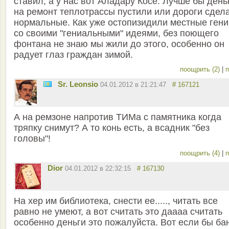
ставил, а у нас вот Аладару Косе. Лучше бы день
на ремонт теплотрассы пустили или дороги сдел
нормальные. Как уже остопизидили местные гени
со своими "гениальными" идеями, без поющего
фонтана не знаю мы жили до этого, особенно он
радует глаз граждан зимой.
поощрить (2)
|
п
Sr. Leonsio
04.01.2012 в 21:21:47
# 167121
А на ремзоне напротив ТИМа с памятника когда
тряпку снимут? А то конь есть, а всадник "без
головы"!
поощрить (4)
|
п
Dior
04.01.2012 в 22:32:15
# 167130
На хер им библиотека, снести ее....., читать все
равно не умеют, а вот считать это даааа считать
особенно деньги это пожалуйста. Вот если бы ба