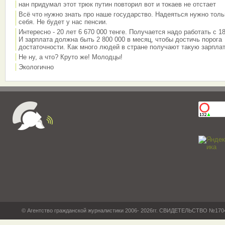
нан придумал этот трюк путин повторил вот и токаев не отстает
Всё что нужно знать про наше государство. Надеяться нужно толь
себя. Не будет у нас пенсии.
Интересно - 20 лет 6 670 000 тенге. Получается надо работать с 18
И зарплата должна быть 2 800 000 в месяц, чтобы достичь порога
достаточности. Как много людей в стране получают такую зарплат
Не ну, а что? Круто же! Молодцы!
Экологично
© Агентство гражданской журналистики 2006- 2026гг. СВИДЕТЕЛЬСТВО №17