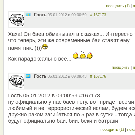
поощрить (1)
|
п
Гость
05.01.2012 в 09:00:59
# 167173
Хаха! Он баев обманывал в сказках... Интересно 
что теперь, эти же современные баи ставят ему
памятник. ))))
Как парадоксально все...
поощрить
|
п
Гость
05.01.2012 в 09:09:43
# 167176
Гость 05.01.2012 в 09:00:59 #167173
ну официально у нас баев нету. вот придет всеми
любимый и не террористический ислам, будем вс
дружно раком загибаться по 5 раз в сутки - тогда 
будут официально баи, бии, беки и батраки
поощрить (1)
|
пока