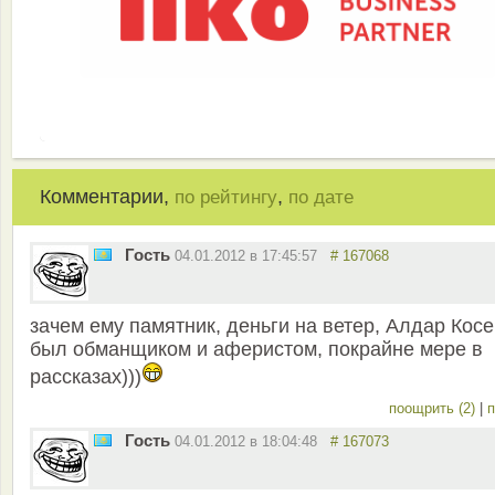
Комментарии,
,
по рейтингу
по дате
Гость
04.01.2012 в 17:45:57
# 167068
зачем ему памятник, деньги на ветер, Алдар Косе
был обманщиком и аферистом, покрайне мере в
рассказах)))
поощрить (2)
|
п
Гость
04.01.2012 в 18:04:48
# 167073