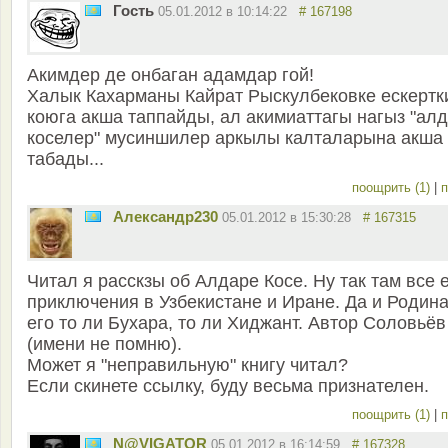
Гость
05.01.2012 в 10:14:22
# 167198
Акимдер де онбаган адамдар гой!
Халык Кахарманы Кайрат Рыскулбековке ескерт
коюга акша таппайды, ал акимиаттагы нагыз "ал
коселер" мусиншилер аркылы калталарына акша
табады...
поощрить (1)
|
п
Александр230
05.01.2012 в 15:30:28
# 167315
Читал я расскзы об Алдаре Косе. Ну так там все 
приключения в Узбекистане и Иране. Да и Родин
его то ли Бухара, то ли Хиджант. Автор Соловьёв
(имени не помню).
Может я "неправильную" книгу читал?
Если скинете ссылку, буду весьма признателен.
поощрить (1)
|
п
N@VIGATOR
05.01.2012 в 16:14:59
# 167328