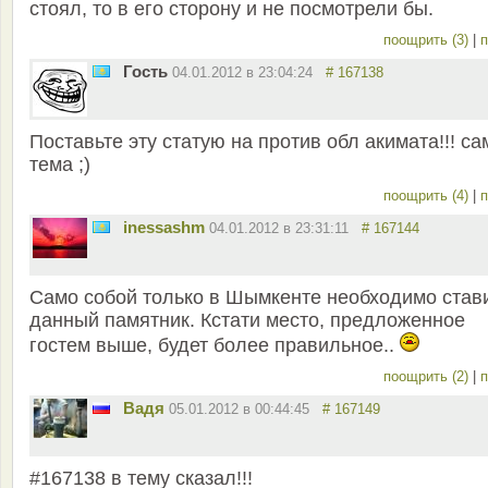
стоял, то в его сторону и не посмотрели бы.
поощрить (3)
|
п
Гость
04.01.2012 в 23:04:24
# 167138
Поставьте эту статую на против обл акимата!!! са
тема ;)
поощрить (4)
|
п
inessashm
04.01.2012 в 23:31:11
# 167144
Само собой только в Шымкенте необходимо став
данный памятник. Кстати место, предложенное
гостем выше, будет более правильное..
поощрить (2)
|
п
Вадя
05.01.2012 в 00:44:45
# 167149
#167138 в тему сказал!!!