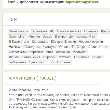
Чтобы добавлять комментарии
зарeгиcтрирyйтeсь
Тэги
Империя зла
Экономика
ЧП
Наука и техника
Политика
Шымк
Закона.Нет
Мнения
Видео
В мире
Центральная Азия
В Казахстане
Календарь
Юмор и Истории
Новости оружия
HotNews
Скандалы
Культура
О нас
IT
Спорт
Архив статей
Фотоотчёты
Картинки
Авто
Девчонки
Мальчики
Любовь и отношения
Опросы
Download
Обменник
Ссылки
Библиотека
Ядерщик
Блоги
Гостевая
Комментарии ( 786821 )
А кто напал то, непонятно
Что с планетой не так последнее время, какой-то массовый свист
Это ГЕНИАЛЬНО господа. Кто бы мог подумать, что ради этого вс
затевалось. Ни один наш шибко умный эксперт даже не догадывал
Все то думали, что жана казахстан наступит