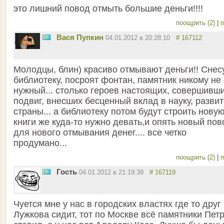
это лишний повод отмыть большие деньги!!!!
поощрить (2)
|
п
Вася Пупкин
04.01.2012 в 20:28:10
# 167112
Молодцы, блин) красиво отмывают деньги!! Снес
библиотеку, посроят фонтан, памятник никому не
нужный... столько героев настоящих, совершивш
подвиг, внесших бесценный вклад в науку, разви
страны... а библиотеку потом будут строить новую
книги же куда-то нужно девать,и опять новый пов
для нового отмывания денег.... все четко
продумано...
поощрить (2)
|
п
Гость
04.01.2012 в 21:19:39
# 167119
Чуется мне у нас в городских властях где то друг
Лужкова сидит, тот по Москве всё памятники Пет