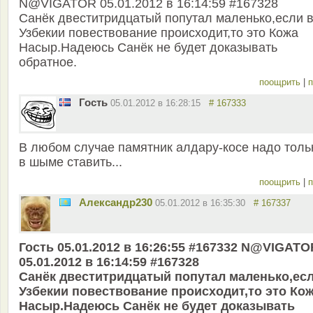
N@VIGATOR 05.01.2012 в 16:14:59 #167328
Санёк двеститридцатый попутал маленько,если 
Узбекии повествование происходит,то это Кожа
Насыр.Надеюсь Санёк не будет доказывать
обратное.
поощрить
|
п
Гость
05.01.2012 в 16:28:15
# 167333
В любом случае памятник алдару-косе надо толь
в шыме ставить...
поощрить
|
п
Александр230
05.01.2012 в 16:35:30
# 167337
Гость 05.01.2012 в 16:26:55 #167332 N@VIGATO
05.01.2012 в 16:14:59 #167328
Санёк двеститридцатый попутал маленько,есл
Узбекии повествование происходит,то это Ко
Насыр.Надеюсь Санёк не будет доказывать