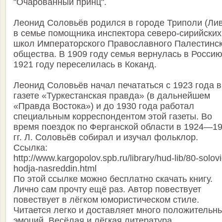
"Очарованный принц".
Леонид Соловьёв родился в городе Триполи (Ли
в семье помощника инспектора северо-сирийских
школ Императорского Православного Палестинс
общества. В 1909 году семья вернулась в Россию
1921 году переселилась в Коканд.
Леонид Соловьёв начал печататься с 1923 года в
газете «Туркестанская правда» (в дальнейшем
«Правда Востока») и до 1930 года работал
специальным корреспондентом этой газеты. Во
время поездок по Ферганской области в 1924—1
гг. Л. Соловьёв собирал и изучал фольклор.
Ссылка:
http://www.kargopolov.spb.ru/library/hud-lib/80-solov
hodja-nasreddin.html
По этой ссылке можно бесплатно скачать книгу.
Лично сам прочту ещё раз. Автор повествует
повествует в лёгком юмористическом стиле.
Читается легко и доставляет много положительн
эмоций. Весёлая и лёгкая литература,