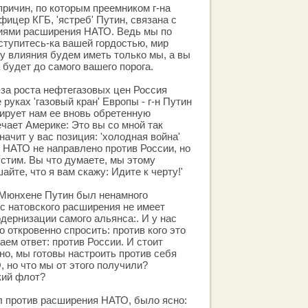
причин, по которым преемником г-на
ицер КГБ, 'ястреб' Путин, связана с
иями расширения НАТО. Ведь мы по
оступитесь-ка вашей гордостью, мир
у влияния будем иметь только мы, а вы
а будет до самого вашего порога.
-за роста нефтегазовых цен Россия
 руках 'газовый кран' Европы - г-н Путин
ирует нам ее вновь обретенную
ечает Америке: Это вы со мной так
начит у вас позиция: 'холодная война'
 НАТО не направлено против России, но
устим. Вы что думаете, мы этому
йте, что я вам скажу: Идите к черту!'
 Мюнхене Путин был ненамного
с натовского расширения не имеет
дернизации самого альянса:. И у нас
 откровенно спросить: против кого это
аем ответ: против России. И стоит
но, мы готовы настроить против себя
 но что мы от этого получили?
ий флот?
ал против расширения НАТО, было ясно: