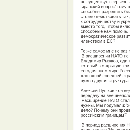
не существует серьезны
'иранский вопрос' тому 
способны разрешить бе
стоило действовать так
к сотрудничеству и укр
вместо того, чтобы вкл
способные нам помочь, 
демократическое развит
членством в ЕС?
То же самое мне не раз
'В расширении НАТО не 
Владимир Рыжков, один 
который в открытую кри
сегодняшнем мире Росси
для одной соседней стр
нужна другая структура'
Алексей Пушков - он ве
передачу на внешнеполи
'Расширение НАТО стало
нужны. Мы подумали: 'х
дело? Почему они продв
российским границам?'
'В период расширения Н
одно и то же: 'Не надо 