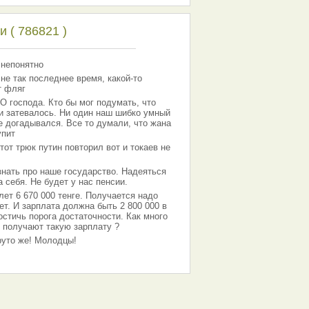
 ( 786821 )
 непонятно
 не так последнее время, какой-то
т фляг
господа. Кто бы мог подумать, что
 и затевалось. Ни один наш шибко умный
е догадывался. Все то думали, что жана
упит
тот трюк путин повторил вот и токаев не
знать про наше государство. Надеяться
 себя. Не будет у нас пенсии.
лет 6 670 000 тенге. Получается надо
ет. И зарплата должна быть 2 800 000 в
остичь порога достаточности. Как много
 получают такую зарплату ?
Круто же! Молодцы!