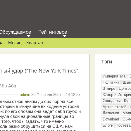
Обсуждаемое
Рейтинговое
ца
Месяц
Квартал
Тэги
ный удар ("The New York Times",
Империя зла
Политика
Шым
Абв
Абв
В мире
Центр
admin
28 Февраля 2007 в 14:12:57
Юмор и Истори
Скандалы
Кул
дным отношениям до сих пор на все
 который в минувшие выходные устроил
Архив статей
: по его словам она ведет себя грубо и
Девчонки
Мал
нула свои национальные границы во
Download
Обм
 того, чтобы гадать, что именно
Блоги
Гостева
толь резко обрушиться на США, нам