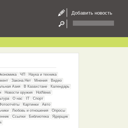
Добавить новость
Экономика
ЧП
Наука и техника
кент
Закона.Нет
Мнения
Видео
альная Азия
В Казахстане
Календарь
и
Новости оружия
HotNews
ьтура
О нас
IT
Спорт
Фотоотчёты
Картинки
Авто
ьчики
Любовь и отношения
Опросы
енник
Ссылки
Библиотека
Ядерщик
я