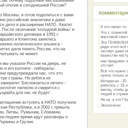
осом: почему подобные высказывания
ый отклик в сегодняшней России?
Комментарии
з Москвы, и готов поделиться с вами
мне российские аналитики и даже
се дело в расширении НАТО. Хватит
А кто напал то,
 После окончания 'холодной войны' и
Что с планетой
ршавского договора в 1991 г.
массовый свис
аршего и Клинтона занялись
Это ГЕНИАЛЬНО 
военно-политического альянса -
ради этого всё
четко дали понять России, что на
эксперт даже н
считывать не может.
казахстан наст
нан придумал э
а мы указали России на дверь, ее
отстает
н и его коллеги - либералы-
Всё что нужно 
они предупреждали нас, что это
нужно только на
три страны. Но ребята из
Интересно - 20 
заверяли: 'Беспокоиться нечего -
работать с 18 л
роглотит пилюлю и смирится с
месяц, чтобы д
ущерба для нас не будет'.
людей в стране
Не ну, а что? 
приглашение вступить в НАТО получили
Экологично
ая Республика, а в 2002 г. пришла
ии, Литвы, Румынии, Словакии,
последнее время идут разговоры о
краины и Грузии.