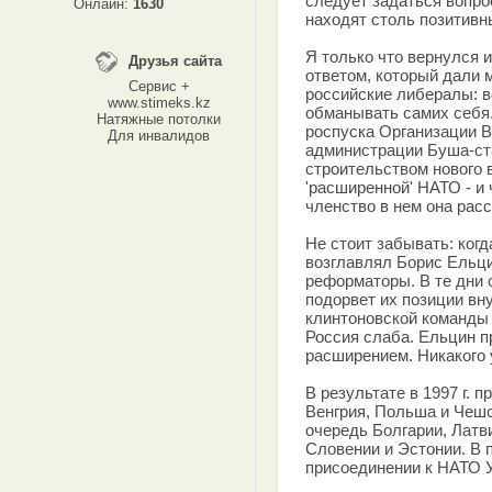
следует задаться вопр
Онлайн:
1630
находят столь позитивн
Я только что вернулся и
Друзья сайта
ответом, который дали 
Сервис +
российские либералы: в
www.stimeks.kz
обманывать самих себя.
Натяжные потолки
роспуска Организации Ва
Для инвалидов
администрации Буша-ст
строительством нового 
'расширенной' НАТО - и 
членство в нем она рас
Не стоит забывать: когд
возглавлял Борис Ельци
реформаторы. В те дни 
подорвет их позиции вну
клинтоновской команды 
Россия слаба. Ельцин п
расширением. Никакого 
В результате в 1997 г. 
Венгрия, Польша и Чешск
очередь Болгарии, Латв
Словении и Эстонии. В 
присоединении к НАТО У