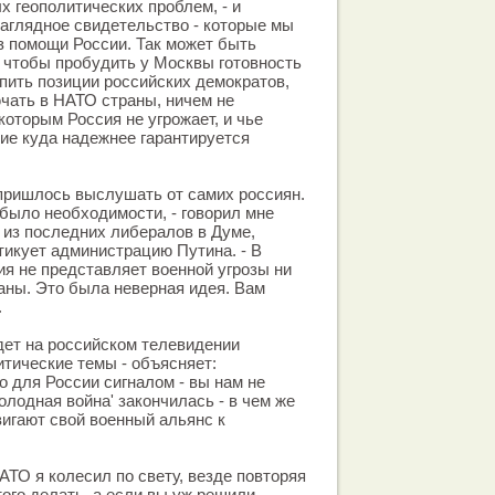
х геополитических проблем, - и
наглядное свидетельство - которые мы
з помощи России. Так может быть
, чтобы пробудить у Москвы готовность
епить позиции российских демократов,
ючать в НАТО страны, ничем не
которым Россия не угрожает, и чье
ие куда надежнее гарантируется
 пришлось выслушать от самих россиян.
было необходимости, - говорил мне
из последних либералов в Думе,
тикует администрацию Путина. - В
я не представляет военной угрозы ни
аны. Это была неверная идея. Вам
.
дет на российском телевидении
тические темы - объясняет:
 для России сигналом - вы нам не
олодная война' закончилась - в чем же
игают свой военный альянс к
АТО я колесил по свету, везде повторяя
этого делать, а если вы уж решили,