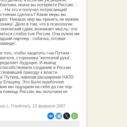
алтики, иначе вы потеряете Россию', -
. - На это я получал потрясающий
состоянии сделать? Какие меры вы
рил: 'Никаких мер мы принять не можем.
ника'. Дело в том, что в психологии
онический сдвиг, возникает мысль: эти
ваться слабостью России. Она нужна им
ладший партнер - собачка, готовая
оманде'.
я того, чтобы защитить г-на Путина -
вителя, сторонника 'железной руки'.
ределяет будущее. И вывод
 способствовали созданию в России
ствовавшей приходу к власти
ба' Путина, навязав расширение НАТО
у Ельцину. Это было ошибочное
твия мы ощущаем на себе до сих пор.
на помощь России, мы получаем ее
as L. Friedman), 15 февраля 2007