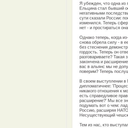
Я убежден, что одна из 
Ельцина стал бывший оф
негативными последств
сути сказали России: п
изменился. Теперь сфер
нет - и простираться он
Однако теперь, когда из
снова обрела силу - в ее
без стеснения демонстр
гордость. Теперь он отв
разговариваете? Такая з
закончена и расширение
вас в альянс мы не доп
поверим? Теперь послуша
В своем выступлении в
дипломатичнее: 'Процес
никакого отношения к мо
есть справедливое право
расширение?' Мы все зн
подумать вот о чем: лад
Россию, расширяя НАТО,
Несуществующий чешск
Тем из нас, кто выступ