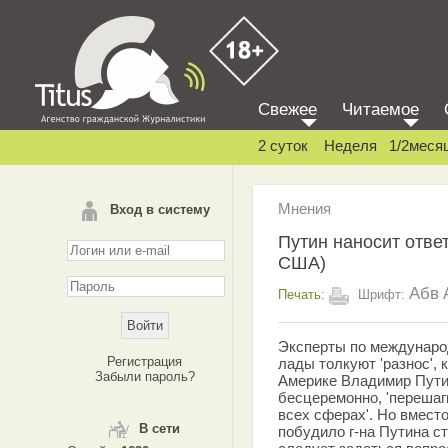
Свежее
Читаемое
2 суток
Неделя
1/2меся
Мнения
Вход в систему
Путин наносит ответ
США)
Абв
Печать:
Шрифт:
Эксперты по междунаро
Регистрация
лады толкуют 'разнос',
Забыли пароль?
Америке Владимир Путин
бесцеремонно, 'перешаг
всех сферах'. Но вместо
В сети
побудило г-на Путина с