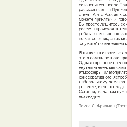
остановитесь после Приб
рассказывал г-н Пушков
ответ: 'А что Россия в 
можете принять?' Я гово
Вы просто лишитесь союз
россиян происходит тект
ребята хотят воспользо
не как союзник, а как м
'служить' по малейшей к
Я пишу эти строки не дл
этого самовластного пра
Однако прошлое предоп
неутешителен: мы сами
атмосферы, благоприят
консервативного 'ястре
либеральному демократ
решение, и его последс
Сегодня, когда нам нуж
возмездие.
Томас Л. Фридман (Thom