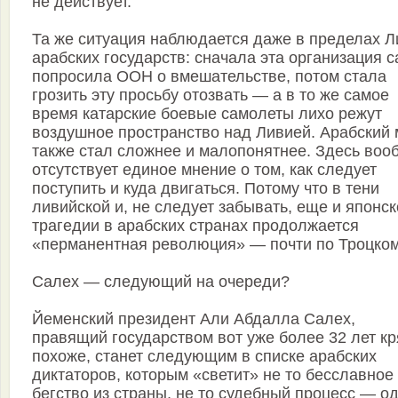
не действует.
Та же ситуация наблюдается даже в пределах Л
арабских государств: сначала эта организация 
попросила ООН о вмешательстве, потом стала
грозить эту просьбу отозвать — а в то же самое
время катарские боевые самолеты лихо режут
воздушное пространство над Ливией. Арабский 
также стал сложнее и малопонятнее. Здесь воо
отсутствует единое мнение о том, как следует
поступить и куда двигаться. Потому что в тени
ливийской и, не следует забывать, еще и японс
трагедии в арабских странах продолжается
«перманентная революция» — почти по Троцком
Салех — следующий на очереди?
Йеменский президент Али Абдалла Салех,
правящий государством вот уже более 32 лет кр
похоже, станет следующим в списке арабских
диктаторов, которым «светит» не то бесславное
бегство из страны, не то судебный процесс — о