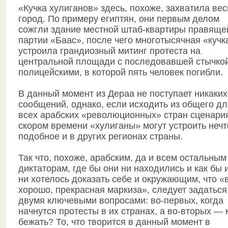
«Кучка хулиганов» здесь, похоже, захватила вес
город. По примеру египтян, они первым делом
сожгли здание местной штаб-квартиры правяще
партии «Баас», после чего многотысячная «кучк
устроила грандиозный митинг протеста на
центральной площади с последовавшей стычкой
полицейскими, в которой пять человек погибли.
В данный момент из Дераа не поступает никаких
сообщений, однако, если исходить из общего дл
всех арабских «революционных» стран сценария
скором времени «хулиганы» могут устроить нечт
подобное и в других регионах страны.
Так что, похоже, арабским, да и всем остальным
диктаторам, где бы они ни находились и как бы 
ни хотелось доказать себе и окружающим, что «
хорошо, прекрасная маркиза», следует задаться
двумя ключевыми вопросами: во-первых, когда
начнутся протесты в их странах, а во-вторых — 
бежать? То, что творится в данный момент в