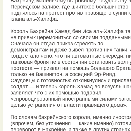
Бахрейну, маленькому островному государству 
Персидском заливе, где шиитское большинство
поднялось на протест против правящего суннит
клана аль-Халифа.
Король Бахрейна Хамад бен Иса аль-Халифа та
не привык церемониться со своими подданными
Сначала он отдал приказ стрелять по
демонстрантам и даже вывел против них танки, 
когда стало ясно, что ни автоматные очереди, н
танковая броня не в состоянии остановить волн
протеста — призвал на помощь Большого Брата
только не Вашингтон, а соседний Эр-Рияд.
Саудовцы с готовностью откликнулись и присла
солдат — и теперь король Хамад во всеуслыша
заявляет, что с их помощью подавил
«спровоцированный иностранными силами загов
целью устранения от власти правящего дома».
По словам бахрейнского короля, именно иностр
(впрочем, без уточнения — какие именно) готов
переворот в Бахрейне, а также в других странах