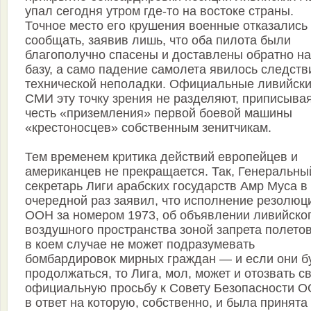
упал сегодня утром где-то на востоке страны.
Точное место его крушения военные отказались
сообщать, заявив лишь, что оба пилота были
благополучно спасены и доставлены обратно на
базу, а само падение самолета явилось следст
технической неполадки. Официальные ливийск
СМИ эту точку зрения не разделяют, приписыва
честь «приземления» первой боевой машины
«крестоносцев» собственным зенитчикам.
Тем временем критика действий европейцев и
американцев не прекращается. Так, Генеральны
секретарь Лиги арабских государств Амр Муса в
очередной раз заявил, что исполнение резолюц
ООН за номером 1973, об объявлении ливийско
воздушного пространства зоной запрета полетов
в коем случае не может подразумевать
бомбардировок мирных граждан — и если они б
продолжаться, то Лига, мол, может и отозвать с
официальную просьбу к Совету Безопасности О
в ответ на которую, собственно, и была принята