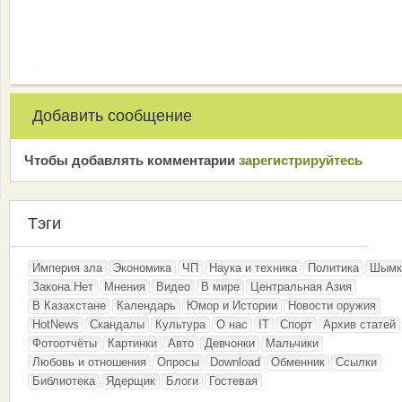
Добавить сообщение
Чтобы добавлять комментарии
зарeгиcтрирyйтeсь
Тэги
Империя зла
Экономика
ЧП
Наука и техника
Политика
Шымк
Закона.Нет
Мнения
Видео
В мире
Центральная Азия
В Казахстане
Календарь
Юмор и Истории
Новости оружия
HotNews
Скандалы
Культура
О нас
IT
Спорт
Архив статей
Фотоотчёты
Картинки
Авто
Девчонки
Мальчики
Любовь и отношения
Опросы
Download
Обменник
Ссылки
Библиотека
Ядерщик
Блоги
Гостевая