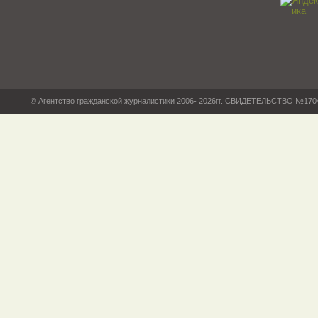
© Агентство гражданской журналистики 2006- 2026гг. СВИДЕТЕЛЬСТВО №17