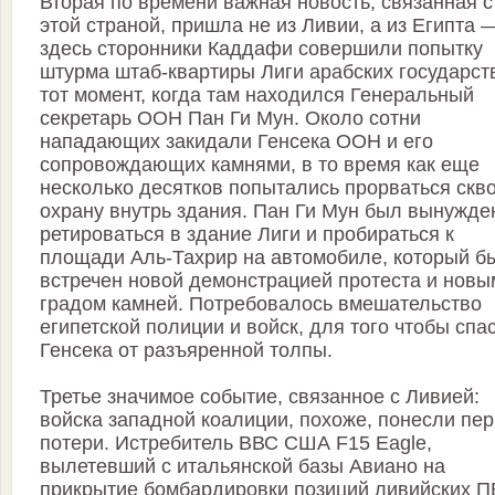
Вторая по времени важная новость, связанная с
этой страной, пришла не из Ливии, а из Египта 
здесь сторонники Каддафи совершили попытку
штурма штаб-квартиры Лиги арабских государст
тот момент, когда там находился Генеральный
секретарь ООН Пан Ги Мун. Около сотни
нападающих закидали Генсека ООН и его
сопровождающих камнями, в то время как еще
несколько десятков попытались прорваться скв
охрану внутрь здания. Пан Ги Мун был вынужде
ретироваться в здание Лиги и пробираться к
площади Аль-Тахрир на автомобиле, который б
встречен новой демонстрацией протеста и новы
градом камней. Потребовалось вмешательство
египетской полиции и войск, для того чтобы спа
Генсека от разъяренной толпы.
Третье значимое событие, связанное с Ливией:
войска западной коалиции, похоже, понесли пе
потери. Истребитель ВВС США F15 Eagle,
вылетевший с итальянской базы Авиано на
прикрытие бомбардировки позиций ливийских П