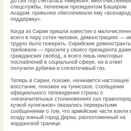
до сих пор считалась «мирной»: многочисленны
спецслужбы, лелеемые президентом Башаром
Асадом, привычно обеспечивали ему «всенаро
поддержку».
Когда из Сирии пришли известия о малочисленн
всего в пару сотен человек, демонстрациях — и
трудно было поверить. Сирийские демонстранты
требовали — просили у своего президента даже
гражданских свобод, а всего лишь некоторых
послаблений в социальной сфере, но в ответ
получили дубинки и слезоточивый газ.
Теперь в Сирии, похоже, начинается настоящее
восстание, похожее на тунисское. Сообщения
официального телевидения страны о
«незначительных столкновениях сил правопоряд
кучкой хулиганов» оказались перекрытыми
сообщениями о том, что армейские части взяли 
осаду южный город Дераа, расположенный на
иорданской границе.