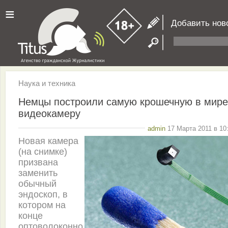
≡
Добавить нов
Наука и техника
Немцы построили самую крошечную в мире
видеокамеру
admin
17 Марта 2011 в 10
Новая камера
(на снимке)
призвана
заменить
обычный
эндоскоп, в
котором на
конце
оптоволоконно