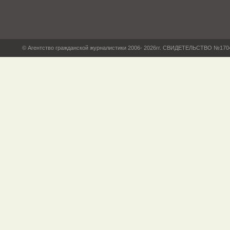
© Агентство гражданской журналистики 2006- 2026гг. СВИДЕТЕЛЬСТВО №17