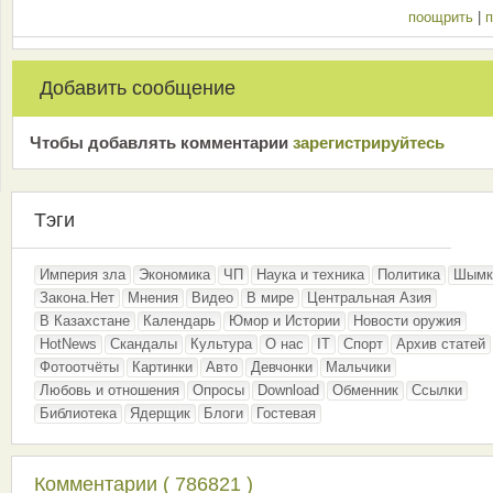
поощрить
|
п
Добавить сообщение
Чтобы добавлять комментарии
зарeгиcтрирyйтeсь
Тэги
Империя зла
Экономика
ЧП
Наука и техника
Политика
Шымк
Закона.Нет
Мнения
Видео
В мире
Центральная Азия
В Казахстане
Календарь
Юмор и Истории
Новости оружия
HotNews
Скандалы
Культура
О нас
IT
Спорт
Архив статей
Фотоотчёты
Картинки
Авто
Девчонки
Мальчики
Любовь и отношения
Опросы
Download
Обменник
Ссылки
Библиотека
Ядерщик
Блоги
Гостевая
Комментарии ( 786821 )