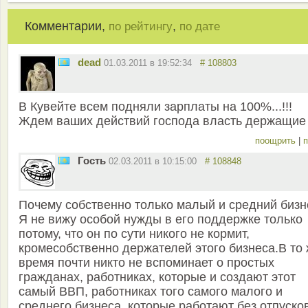
Комментарии,
,
по рейтингу
по дате
dead
01.03.2011 в 19:52:34
# 108803
В Кувейте всем подняли зарплаты на 100%...!!!
Ждем ваших действий господа власть держащие
поощрить
|
п
Гость
02.03.2011 в 10:15:00
# 108848
Почему собственно только малый и средний бизн
Я не вижу особой нужды в его поддержке только
потому, что он по сути никого не кормит,
кромесобственно держателей этого бизнеса.В то
время почти никто не вспоминает о простых
гражданах, работниках, которые и создают этот
самый ВВП, работниках того самого малого и
среднего бизнеса, которые работают без отпуско