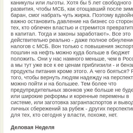
каникулы или льготы. Хотя бы 5 лет свободного
развития, чтобы МСБ, как отощавший после зи
баран, смог набрать чуть жирка. Поэтому вдвой
важно остановить давление на бизнес со сторо
тех, кто облечен властью и стремится превратит
в капитал. Тогда и законы заработают». Все это
действительно реально - даже полное обнулени
налогов с МСБ. Вон только с повышения экспор
пошлин на нефть можно куда больше в бюджет
положить. Они у нас намного меньше, чем в Рос
а мы тут уже все к ее ценам приблизили - и бенз
продукты питания кроме этого. А чего бояться? 
того, чтобы вернуть людям надежду на перспек
можно пойти и на большее. Тем более что
предупредительных звонков уже больше не буде
или широкие реформы и коренные перемены в
системе, или заготовка загранпаспортов и выво
личных сбережений за рубеж - других перспекти
для тех, кто сегодня у власти, похоже, нет.
Деловая Неделя