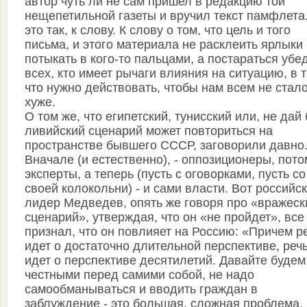
автор чуть ли не сам пришел в редакцию той
нещепетильной газеты и вручил текст памфлета
это так, к слову. К слову о том, что цель и того
письма, и этого материала не расклеить ярлыки
потыкать в кого-то пальцами, а постараться убе
всех, кто имеет рычаги влияния на ситуацию, в т
что нужно действовать, чтобы нам всем не стал
хуже.
О том же, что египетский, тунисский или, не дай 
ливийский сценарий может повториться на
пространстве бывшего СССР, заговорили давно
Вначале (и естественно), - оппозиционеры, пото
эксперты, а теперь (пусть с оговорками, пусть со
своей колокольни) - и сами власти. Вот российс
лидер Медведев, опять же говоря про «вражеск
сценарий», утверждая, что он «не пройдет», все
признал, что он повлияет на Россию: «Причем р
идет о достаточно длительной перспективе, реч
идет о перспективе десятилетий. Давайте будем
честными перед самими собой, не надо
самообманываться и вводить граждан в
заблуждение - это большая, сложная проблема,