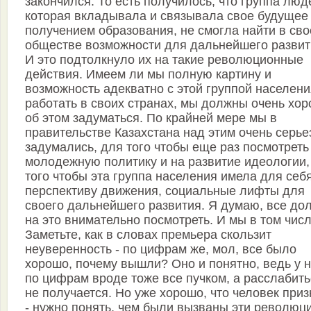
закончился. То есть получилось, что группа люд
которая вкладывала и связывала свое будущее
получением образования, не смогла найти в св
обществе возможности для дальнейшего развит
И это подтолкнуло их на такие революционные
действия. Имеем ли мы полную картину и
возможность адекватно с этой группой населени
работать в своих странах, мы должны очень хо
об этом задуматься. По крайней мере мы в
правительстве Казахстана над этим очень серье
задумались, для того чтобы еще раз посмотреть
молодежную политику и на развитие идеологии,
того чтобы эта группа населения имела для себ
перспективу движения, социальные лифты для
своего дальнейшего развития. Я думаю, все до
на это внимательно посмотреть. И мы в том числ
Заметьте, как в словах премьера скользит
неуверенность - по цифрам же, мол, все было
хорошо, почему вышли? Оно и понятно, ведь у 
по цифрам вроде тоже все пучком, а расслабить
не получается. Но уже хорошо, что человек при
- нужно понять, чем были вызваны эти революци