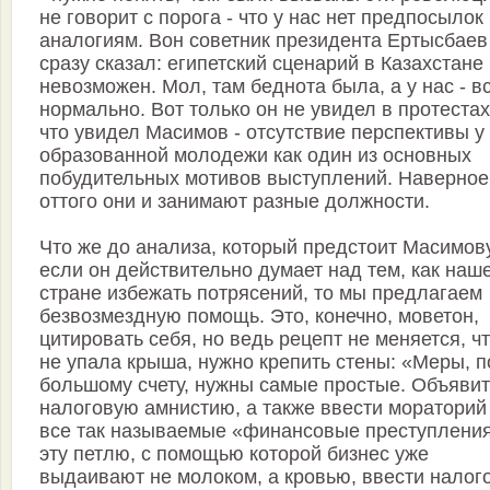
не говорит с порога - что у нас нет предпосылок 
аналогиям. Вон советник президента Ертысбаев
сразу сказал: египетский сценарий в Казахстане
невозможен. Мол, там беднота была, а у нас - в
нормально. Вот только он не увидел в протестах
что увидел Масимов - отсутствие перспективы у
образованной молодежи как один из основных
побудительных мотивов выступлений. Наверное
оттого они и занимают разные должности.
Что же до анализа, который предстоит Масимову
если он действительно думает над тем, как наш
стране избежать потрясений, то мы предлагаем
безвозмездную помощь. Это, конечно, моветон,
цитировать себя, но ведь рецепт не меняется, ч
не упала крыша, нужно крепить стены: «Меры, п
большому счету, нужны самые простые. Объявит
налоговую амнистию, а также ввести мораторий
все так называемые «финансовые преступления
эту петлю, с помощью которой бизнес уже
выдаивают не молоком, а кровью, ввести налог