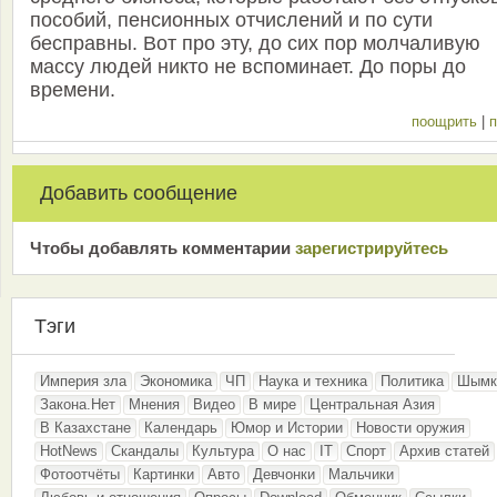
пособий, пенсионных отчислений и по сути
бесправны. Вот про эту, до сих пор молчаливую
массу людей никто не вспоминает. До поры до
времени.
поощрить
|
п
Добавить сообщение
Чтобы добавлять комментарии
зарeгиcтрирyйтeсь
Тэги
Империя зла
Экономика
ЧП
Наука и техника
Политика
Шымк
Закона.Нет
Мнения
Видео
В мире
Центральная Азия
В Казахстане
Календарь
Юмор и Истории
Новости оружия
HotNews
Скандалы
Культура
О нас
IT
Спорт
Архив статей
Фотоотчёты
Картинки
Авто
Девчонки
Мальчики