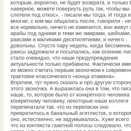
которым, вероятно, не будет возврата, и только 
наверное, можете повернуть руль так, чтобы мы
слетели под откос», - писали мы тогда. И тогда 
многие, с кем мы общались после, говорили - не
все нормально, ничего не изменится, вон живут
арабы под одними и теми же эмирами, шейхами,
раисами и маликами десятилетиями, и ничего -
довольны. Спустя пару недель, когда бессменн
раисы задрожали и посыпались, как осенние лис
стало очевидно, что наши предупреждения
актуальности только прибавили. Фактически им
их можно считать первым звоночком к современ
трактовке классического «конца атамана».
Впрочем, тут нужно сказать и про другую сторон
этого звоночка. А выразилась она в том, что пис
наше, то, которое было от конкретного человека 
конкретному человеку, некоторые наши коллеги
перепечатали так, что из переписки оно
превратилось в банальный агитлисток, о которо
оно, естественно, не задумывалось. Хуже всего 
что из контекста газетной полосы следовало, чт