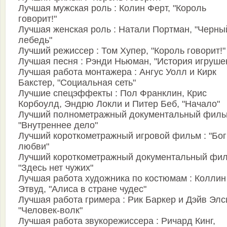
Лучшая мужская роль : Колин Ферт, "Король
говорит!"
Лучшая женская роль : Натали Портман, "Черны
лебедь"
Лучший режиссер : Том Хупер, "Король говорит!"
Лучшая песня : Рэнди Ньюман, "История игрушек
Лучшая работа монтажера : Ангус Уолл и Кирк
Бакстер, "Социальная сеть"
Лучшие спецэффекты : Пол Франклин, Крис
Корбоулд, Эндрю Локли и Питер Беб, "Начало"
Лучший полнометражный документальный филь
"Внутреннее дело"
Лучший короткометражный игровой фильм : "Бог
любви"
Лучший короткометражный документальный фил
"Здесь нет чужих"
Лучшая работа художника по костюмам : Коллин
Этвуд, "Алиса в стране чудес"
Лучшая работа гримера : Рик Баркер и Дэйв Элс
"Человек-волк"
Лучшая работа звукорежиссера : Ричард Кинг,