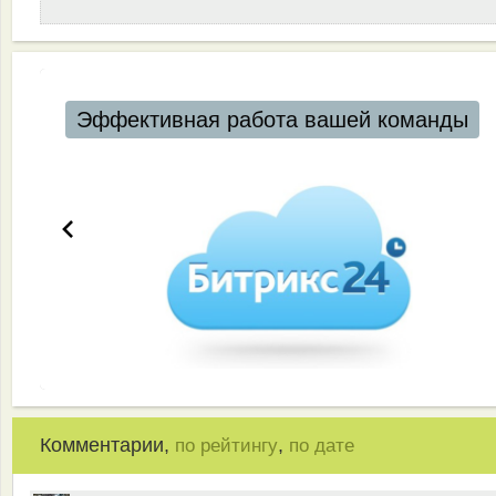
Эффективная работа вашей команды
Комментарии,
,
по рейтингу
по дате