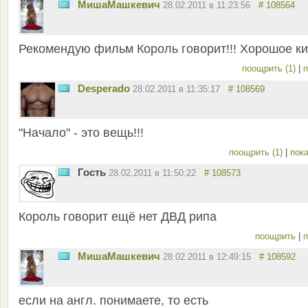
MишаМашкевич
28.02.2011 в 11:23:56
# 108564
Рекомендую фильм Король говорит!!! Хорошое к
поощрить (1)
|
п
Desperado
28.02.2011 в 11:35:17
# 108569
"Начало" - это вещь!!!
поощрить (1)
|
пока
Гость
28.02.2011 в 11:50:22
# 108573
Король говорит ещё нет ДВД рипа
поощрить
|
п
MишаМашкевич
28.02.2011 в 12:49:15
# 108592
если на англ. понимаете, то есть