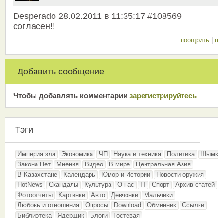
Desperado 28.02.2011 в 11:35:17 #108569
согласен!!
поощрить
|
п
Добавить сообщение
Чтобы добавлять комментарии
зарeгиcтрирyйтeсь
Тэги
Империя зла
Экономика
ЧП
Наука и техника
Политика
Шымк
Закона.Нет
Мнения
Видео
В мире
Центральная Азия
В Казахстане
Календарь
Юмор и Истории
Новости оружия
HotNews
Скандалы
Культура
О нас
IT
Спорт
Архив статей
Фотоотчёты
Картинки
Авто
Девчонки
Мальчики
Любовь и отношения
Опросы
Download
Обменник
Ссылки
Библиотека
Ядерщик
Блоги
Гостевая