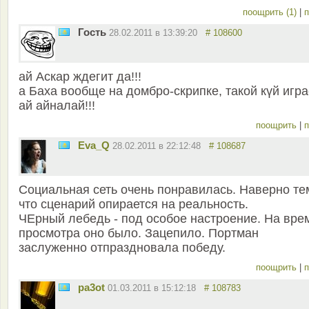
поощрить (1)
|
п
Гость
28.02.2011 в 13:39:20
# 108600
ай Аскар ждегит да!!!
а Баха вообще на домбро-скрипке, такой күй игра
ай айналай!!!
поощрить
|
п
Eva_Q
28.02.2011 в 22:12:48
# 108687
Социальная сеть очень понравилась. Наверно те
что сценарий опирается на реальность.
ЧЕрный лебедь - под особое настроение. На вре
просмотра оно было. Зацепило. Портман
заслуженно отпраздновала победу.
поощрить
|
п
pa3ot
01.03.2011 в 15:12:18
# 108783