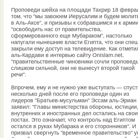
Проповеди шейха на площади Тахрир 18 февра
том, что "мы завоюем Иерусалим и будем молит
в Аль-Аксе", и призывы к собравшимся и к арми
"освободить нас от правительства,
сформированного еще Мубараком", настолько
напугали нынешние власти Египта, что они спе
закрыли ему доступ на телевидение. Как отмети
аль-Кардави в интервью сайту OnIslam.net,
"правительственные чиновники сочли проповед
слишком сильной, они не вынесут второй такой
речи".
Впрочем, ему и не нужно уже выступать — спуст
несколько дней после его проповеди один из
лидеров "Братьев-мусульман" Эссам аль-Эриан
заявил: "Главы министерства обороны, юстиции
внутренних и иностранных дел остались на свои
постах. Это означает, что контроль над Египтом
остался в руках Мубарака и его сторонников". И
призвал свергнуть "временное правительство" у