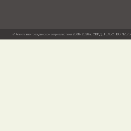
© Агентство гражданской журналистики 2006- 2026гг. СВИДЕТЕЛЬСТВО №17