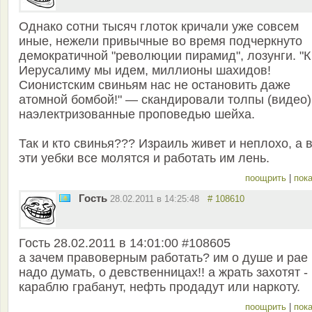
Однако сотни тысяч глоток кричали уже совсем
иные, нежели привычные во время подчеркнуто
демократичной "революции пирамид", лозунги. "К
Иерусалиму мы идем, миллионы шахидов!
Сионистским свиньям нас не остановить даже
атомной бомбой!" — скандировали толпы (видео)
наэлектризованные проповедью шейха.
Так и кто свинья??? Израиль живет и неплохо, а 
эти уебки все молятся и работать им лень.
поощрить
|
пока
Гость
28.02.2011 в 14:25:48
# 108610
Гость 28.02.2011 в 14:01:00 #108605
а зачем правоверным работать? им о душе и рае
надо думать, о девственницах!! а жрать захотят -
караблю грабанут, нефть продадут или наркоту.
поощрить
|
пока