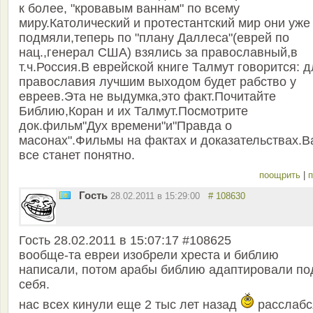
к более, "кровавым ваннам" по всему
миру.Католический и протестантский мир они уже
подмяли,теперь по "плану Даллеса"(еврей по
нац.,генерал США) взялись за православный,в
т.ч.Россия.В еврейской книге Талмут говорится: 
православия лучшим выходом будет рабство у
евреев.Эта не выдумка,это факт.Почитайте
Библию,Коран и их Талмут.Посмотрите
док.фильм"Дух времени"и"Правда о
масонах".Фильмы на фактах и доказательствах.В
все станет понятно.
поощрить
|
п
Гость
28.02.2011 в 15:29:00
# 108630
Гость 28.02.2011 в 15:07:17 #108625
вообще-та евреи изобрели хреста и библию
написали, потом арабы библию адаптировали по
себя.
нас всех кинули еще 2 тыс лет назад
расслабс