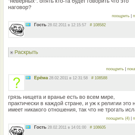
"неверных". опять кто-та будет говорить что это
наговор?
поощрить
|
п
Гость
28.02.2011 в 12:15:57
# 108582
Раскрыть
поощрить
|
пока
Ерёма
28.02.2011 в 12:31:58
# 108588
грязь нищета и вранье есть во всем мире,
практически в каждой стране, и уж к религии это 
имеет никакого отношения, так что не трогать исл
поощрить (4)
|
п
Гость
28.02.2011 в 14:01:00
# 108605