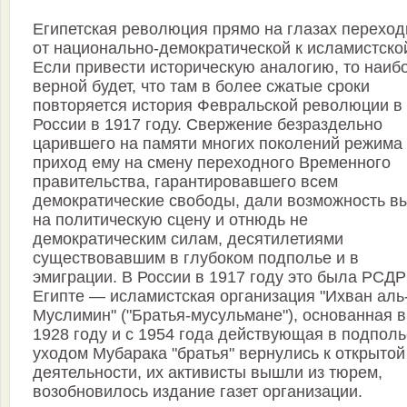
Египетская революция прямо на глазах переход
от национально-демократической к исламистско
Если привести историческую аналогию, то наиб
верной будет, что там в более сжатые сроки
повторяется история Февральской революции в
России в 1917 году. Свержение безраздельно
царившего на памяти многих поколений режима
приход ему на смену переходного Временного
правительства, гарантировавшего всем
демократические свободы, дали возможность в
на политическую сцену и отнюдь не
демократическим силам, десятилетиями
существовавшим в глубоком подполье и в
эмиграции. В России в 1917 году это была РСДР
Египте — исламистская организация "Ихван аль
Муслимин" ("Братья-мусульмане"), основанная в
1928 году и с 1954 года действующая в подполь
уходом Мубарака "братья" вернулись к открытой
деятельности, их активисты вышли из тюрем,
возобновилось издание газет организации.