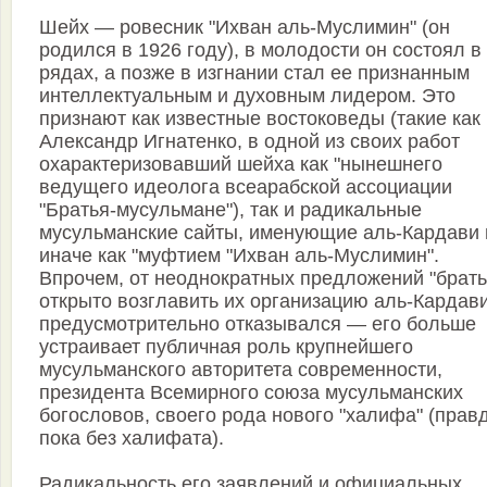
Шейх — ровесник "Ихван аль-Муслимин" (он
родился в 1926 году), в молодости он состоял в
рядах, а позже в изгнании стал ее признанным
интеллектуальным и духовным лидером. Это
признают как известные востоковеды (такие как
Александр Игнатенко, в одной из своих работ
охарактеризовавший шейха как "нынешнего
ведущего идеолога всеарабской ассоциации
"Братья-мусульмане"), так и радикальные
мусульманские сайты, именующие аль-Кардави 
иначе как "муфтием "Ихван аль-Муслимин".
Впрочем, от неоднократных предложений "брать
открыто возглавить их организацию аль-Кардав
предусмотрительно отказывался — его больше
устраивает публичная роль крупнейшего
мусульманского авторитета современности,
президента Всемирного союза мусульманских
богословов, своего рода нового "халифа" (прав
пока без халифата).
Радикальность его заявлений и официальных