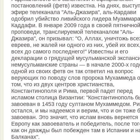
постановлений (фетв) известна. На днях, высту
эфире телеканала "Аль-Джазира", аль-Кардави
одобрил убийство ливийского лидера Муаммар
Каддафи. В январе 2009 года в своей пятнично
проповеди, транслируемой телеканалом "Аль-
Джазира", он призывал: "О, Аллах, уничтожь все
евреев, не жалей ни одного из них, убей их всех
всех до самого последнего!" Известны и его
декларации о грядущей мусульманской экспанси
немусульманские страны — в начале 2000-х год
одной из своих фетв он так ответил на вопрос
верующих по поводу слов пророка Мухаммеда 
том, что из двух центров христианства,
Константинополя и Рима, первой падет перед
исламом столица Византии: "Константинополь б
завоеван в 1453 году султаном Мухаммедом. Р
остался, и мы надеемся и верим, что и он тоже 
завоеван. Это значит, что ислам вновь вернется
Европу как завоеватель и победитель, после тог
как он дважды был побежден там в Испании и н
Балканах".