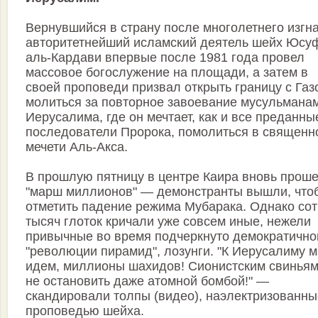
Вернувшийся в страну после многолетнего изгн
авторитетнейший исламский деятель шейх Юсу
аль-Кардави впервые после 1981 года провел
массовое богослужение на площади, а затем в
своей проповеди призвал открыть границу с Газ
молиться за повторное завоевание мусульмана
Иерусалима, где он мечтает, как и все преданны
последователи Пророка, помолиться в священн
мечети Аль-Акса.
В прошлую пятницу в центре Каира вновь прош
"марш миллионов" — демонстранты вышли, что
отметить падение режима Мубарака. Однако со
тысяч глоток кричали уже совсем иные, нежели
привычные во время подчеркнуто демократично
"революции пирамид", лозунги. "К Иерусалиму 
идем, миллионы шахидов! Сионистским свиньям
не остановить даже атомной бомбой!" —
скандировали толпы (видео), наэлектризованны
проповедью шейха.