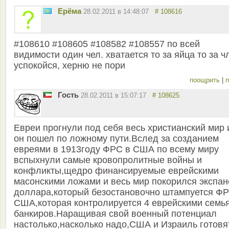
Ерёма
28.02.2011 в 14:48:07
# 108616
#108610 #108605 #108582 #108557 по всей
видимости один чел. хватается то за яйца то за ч
успокойся, херню не пори
поощрить
|
п
Гость
28.02.2011 в 15:07:17
# 108625
Евреи прогнули под себя весь христианский мир 
он пошел по ложному пути.Вслед за созданием
евреями в 1913году ФРС в США по всему миру
вспыхнули самые кровопролитные войны и
конфликты,щедро финансируемые еврейскими
масонскими ложами и весь мир покорился экспан
доллара,который безостановочно штампуется Ф
США,которая контролируется 4 еврейскими семь
банкиров.Наращивая свой военный потенциал
настолько,насколько надо,США и Израиль готовя