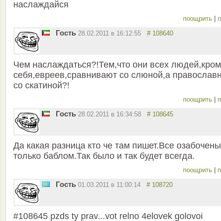
наслаждайся
поощрить
|
п
Гость
28.02.2011 в 16:12:55
# 108640
Чем наслаждаться?!Тем,что они всех людей,кро
себя,евреев,сравнивают со слюной,а православ
со скатиной?!
поощрить
|
п
Гость
28.02.2011 в 16:34:58
# 108645
Да какая разница кто че там пишет.Все озабочены
только баблом.Так было и так будет всегда.
поощрить
|
п
Гость
01.03.2011 в 11:00:14
# 108720
#108645 pzds ty prav...vot relno 4elovek golovoi