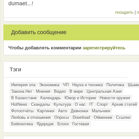
dumaet...!
поощрить
|
п
Добавить сообщение
Чтобы добавлять комментарии
зарeгиcтрирyйтeсь
Тэги
Империя зла
Экономика
ЧП
Наука и техника
Политика
Шымк
Закона.Нет
Мнения
Видео
В мире
Центральная Азия
В Казахстане
Календарь
Юмор и Истории
Новости оружия
HotNews
Скандалы
Культура
О нас
IT
Спорт
Архив статей
Фотоотчёты
Картинки
Авто
Девчонки
Мальчики
Любовь и отношения
Опросы
Download
Обменник
Ссылки
Библиотека
Ядерщик
Блоги
Гостевая