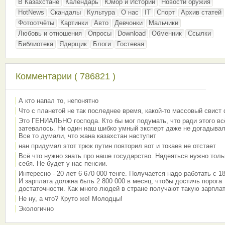
В Казахстане
Календарь
Юмор и Истории
Новости оружия
HotNews
Скандалы
Культура
О нас
IT
Спорт
Архив статей
Фотоотчёты
Картинки
Авто
Девчонки
Мальчики
Любовь и отношения
Опросы
Download
Обменник
Ссылки
Библиотека
Ядерщик
Блоги
Гостевая
Комментарии ( 786821 )
А кто напал то, непонятно
Что с планетой не так последнее время, какой-то массовый свист
Это ГЕНИАЛЬНО господа. Кто бы мог подумать, что ради этого вс
затевалось. Ни один наш шибко умный эксперт даже не догадывал
Все то думали, что жана казахстан наступит
нан придумал этот трюк путин повторил вот и токаев не отстает
Всё что нужно знать про наше государство. Надеяться нужно толь
себя. Не будет у нас пенсии.
Интересно - 20 лет 6 670 000 тенге. Получается надо работать с 18
И зарплата должна быть 2 800 000 в месяц, чтобы достичь порога
достаточности. Как много людей в стране получают такую зарплат
Не ну, а что? Круто же! Молодцы!
Экологично