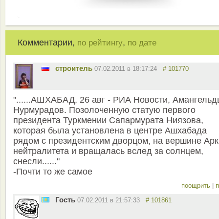
Комментарии,
,
по рейтингу
по дате
строитель
07.02.2011 в 18:17:24
# 101770
"......АШХАБАД, 26 авг - РИА Новости, Амангель
Нурмурадов. Позолоченную статую первого
президента Туркмении Сапармурата Ниязова,
которая была установлена в центре Ашхабада
рядом с президентским дворцом, на вершине Арк
нейтралитета и вращалась вслед за солнцем,
снесли......"
-Почти то же самое
поощрить
|
п
Гость
07.02.2011 в 21:57:33
# 101861