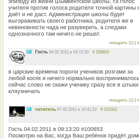
эпизоду из жизни Шымкентской школы, т.к голос
учителя против голоса родителя точной картины 
даёт и не даст. Администрация школы будет
выгораживать своего работника, родителя же в
невиновности чада не разуверить, а следаки
однозначного там ничего не решат.
поощрить (1)
|
п
Гость
04.02.2011 в 09:13:20
# 100653
в царские времена пороли учеников розгами за
любой косяк и ничего нормально воспринималось
сейчас слово не скажи ученику сразу все в штыки
кляузничать
поощрить (1)
|
п
читатель
07.02.2011 в 10:41:52
# 101552
Гость 04.02.2011 в 09:13:20 #100653
Посмотрю на Вас, когда Ваш ребёнок придёт дом