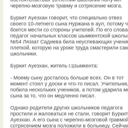
черепно-мозговую травму и сотрясение мозга.
Буркит Ауезхан говорит, что специально отвез
своего 10-летнего сына Нуржана в аул, потому ч
боится мести со стороны учителей. По его слова
педагог начальных классов шымкентской школы
№54 Ляззат Садиева била неуспевающих учени
плеткой, которую на уроке труда смастерили са
школьники.
Буркит Ауезхан, житель г.Шымкента:
- Моему сыну досталось больше всех. Он в тот
момент стоял у доски и что-то писал. Учительни
побила нескольких учеников, а потом ударила м
сына за то, что он медленно писал.
Однако родители других школьников педагога
простили и жаловаться не стали, говорит Буркит
Ауезхан. А его сына с черепно-мозговой травмо
сотрясением мозга положили в больницу. Сейча