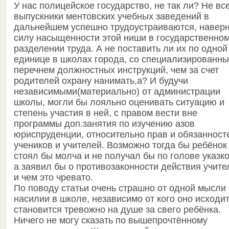
У нас полицейское государство, не так ли? Не вс
выпускники ментовских учебных заведений в
дальнейшем успешно трудоустраиваются, наверн
силу насыщенности этой ниши в государственно
разделении труда. А не поставить ли их по одной
единице в школах города, со специализированн
перечнем должностных инструкций, чем за счет
родителей охрану нанимать,а? И будучи
независимыми(материально) от администрации
школы, могли бы лояльно оценивать ситуацию и
степень участия в ней, с правом вести вне
программы доп.занятия по изучению азов
юриспруденции, относительно прав и обязанност
учеников и учителей. Возможно тогда бы ребёнок
стоял бы молча и не получал бы по голове указко
а заявил бы о противозаконности действия учите
и чем это чревато.
По поводу статьи очень страшно от одной мысли 
насилии в школе, независимо от кого оно исходит
становится тревожно на душе за свего ребёнка.
Ничего не могу сказать по вышепрочтённому