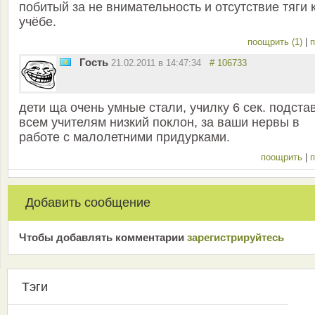
побитый за не внимательность и отсутствие тяги 
учёбе.
поощрить (1)
|
п
Гость
21.02.2011 в 14:47:34
# 106733
дети ща очень умные стали, училку 6 сек. подстав
всем учителям низкий поклон, за ваши нервы в
работе с малолетними придурками.
поощрить
|
п
Добавить сообщение
Чтобы добавлять комментарии
зарeгиcтрирyйтeсь
Тэги