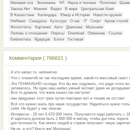
Империя зла
Экономика
ЧП
Наука и техника
Политика
Шымк
Закона.Нет
Мнения
Видео
В мире
Центральная Азия
В Казахстане
Календарь
Юмор и Истории
Новости оружия
HotNews
Скандалы
Культура
О нас
IT
Спорт
Архив статей
Фотоотчёты
Картинки
Авто
Девчонки
Мальчики
Любовь и отношения
Опросы
Download
Обменник
Ссылки
Библиотека
Ядерщик
Блоги
Гостевая
Комментарии ( 786821 )
А кто напал то, непонятно
Что с планетой не так последнее время, какой-то массовый свист
Это ГЕНИАЛЬНО господа. Кто бы мог подумать, что ради этого вс
затевалось. Ни один наш шибко умный эксперт даже не догадывал
Все то думали, что жана казахстан наступит
нан придумал этот трюк путин повторил вот и токаев не отстает
Всё что нужно знать про наше государство. Надеяться нужно толь
себя. Не будет у нас пенсии.
Интересно - 20 лет 6 670 000 тенге. Получается надо работать с 18
И зарплата должна быть 2 800 000 в месяц, чтобы достичь порога
достаточности. Как много людей в стране получают такую зарплат
Не ну, а что? Круто же! Молодцы!