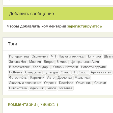
Добавить сообщение
Чтобы добавлять комментарии
зарeгиcтрирyйтeсь
Тэги
Империя зла
Экономика
ЧП
Наука и техника
Политика
Шымк
Закона.Нет
Мнения
Видео
В мире
Центральная Азия
В Казахстане
Календарь
Юмор и Истории
Новости оружия
HotNews
Скандалы
Культура
О нас
IT
Спорт
Архив статей
Фотоотчёты
Картинки
Авто
Девчонки
Мальчики
Любовь и отношения
Опросы
Download
Обменник
Ссылки
Библиотека
Ядерщик
Блоги
Гостевая
Комментарии ( 786821 )