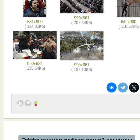
990x661
631x900
642x900
( 207.44Кб)
( 114.81Кб)
( 118.52Кб)
990x634
990x661
( 135.64Кб)
( 187.13Кб)