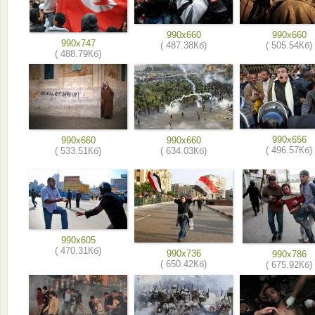
990x660
990x660
990x747
( 487.38Кб)
( 505.54Кб)
( 488.79Кб)
990x656
990x660
990x660
( 496.57Кб)
( 533.51Кб)
( 634.03Кб)
990x605
( 470.31Кб)
990x736
990x786
( 650.42Кб)
( 675.92Кб)