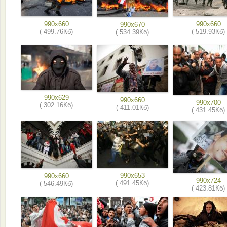
990x660
990x660
990x670
( 499.76Кб)
( 519.93Кб)
( 534.39Кб)
990x629
990x660
990x700
( 302.16Кб)
( 411.01Кб)
( 431.45Кб)
990x653
990x660
990x724
( 491.45Кб)
( 546.49Кб)
( 423.81Кб)