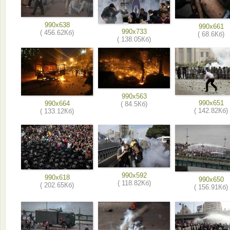
990x638
990x661
990x733
( 456.62Кб)
( 68.6Кб)
( 138.05Кб)
990x563
990x651
990x664
( 84.5Кб)
( 142.82Кб)
( 133.12Кб)
990x592
990x618
990x650
( 118.82Кб)
( 202.65Кб)
( 156.91Кб)