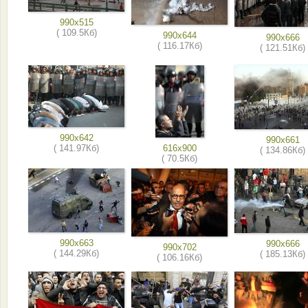
990x515
( 109.5Кб)
990x644
990x666
( 116.17Кб)
( 121.51Кб)
990x642
990x661
( 141.97Кб)
616x900
( 134.86Кб)
( 70.5Кб)
990x663
990x666
990x702
( 144.29Кб)
( 185.13Кб)
( 106.16Кб)