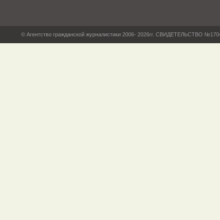
© Агентство гражданской журналистики 2006- 2026гг. СВИДЕТЕЛЬСТВО №17