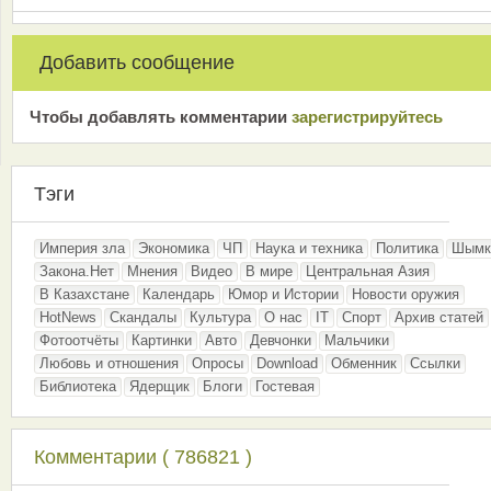
Добавить сообщение
Чтобы добавлять комментарии
зарeгиcтрирyйтeсь
Тэги
Империя зла
Экономика
ЧП
Наука и техника
Политика
Шымк
Закона.Нет
Мнения
Видео
В мире
Центральная Азия
В Казахстане
Календарь
Юмор и Истории
Новости оружия
HotNews
Скандалы
Культура
О нас
IT
Спорт
Архив статей
Фотоотчёты
Картинки
Авто
Девчонки
Мальчики
Любовь и отношения
Опросы
Download
Обменник
Ссылки
Библиотека
Ядерщик
Блоги
Гостевая
Комментарии ( 786821 )