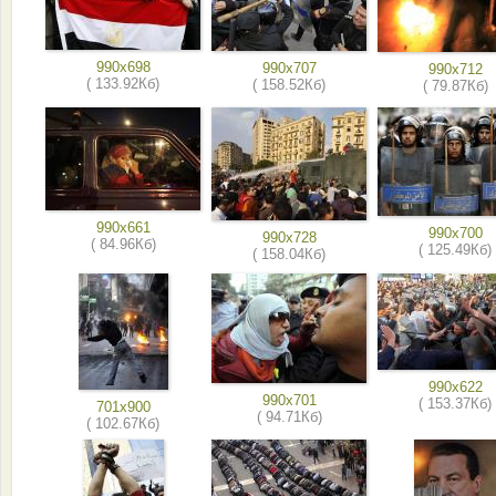
990x698
990x707
990x712
( 133.92Кб)
( 158.52Кб)
( 79.87Кб)
990x661
990x700
990x728
( 84.96Кб)
( 125.49Кб)
( 158.04Кб)
990x622
990x701
( 153.37Кб)
701x900
( 94.71Кб)
( 102.67Кб)