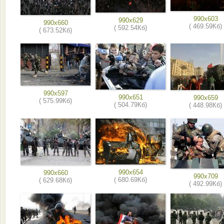
990x603
990x629
990x660
( 469.59Кб)
( 592.54Кб)
( 673.52Кб)
990x597
990x651
990x659
( 575.99Кб)
( 504.79Кб)
( 448.98Кб)
990x654
990x660
990x709
( 680.69Кб)
( 629.68Кб)
( 492.99Кб)