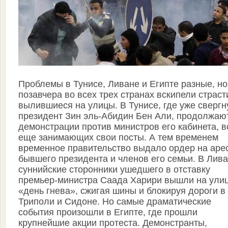
Проблемы в Тунисе, Ливане и Египте разные, но
позавчера во всех трех странах вскипели страст
вылившиеся на улицы. В Тунисе, где уже свергн
президент Зин эль-Абидин Бен Али, продолжаю
демонстрации против министров его кабинета, в
еще занимающих свои посты. А тем временем
временное правительство выдало ордер на аре
бывшего президента и членов его семьи. В Лив
суннийские сторонники ушедшего в отставку
премьер-министра Саада Харири вышли на ули
«день гнева», сжигая шины и блокируя дороги в
Триполи и Сидоне. Но самые драматические
события произошли в Египте, где прошли
крупнейшие акции протеста. Демонстранты,