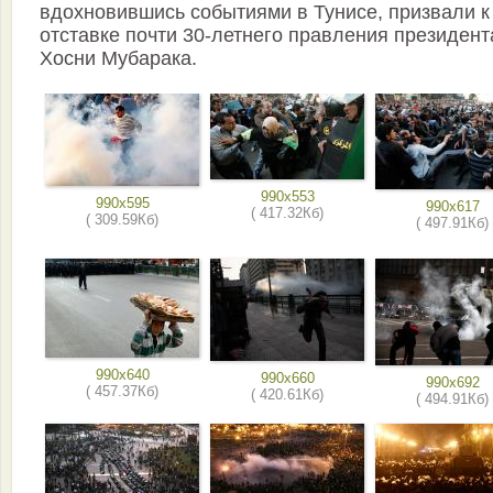
вдохновившись событиями в Тунисе, призвали к
отставке почти 30-летнего правления президент
Хосни Мубарака.
990x553
990x595
990x617
( 417.32Кб)
( 309.59Кб)
( 497.91Кб)
990x640
990x660
990x692
( 457.37Кб)
( 420.61Кб)
( 494.91Кб)